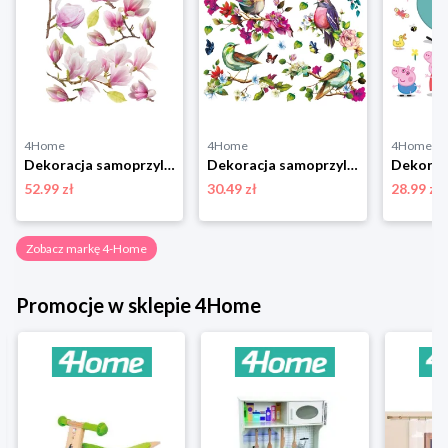
4Home
4Home
4Home
Dekoracja samoprzylepna Magnolia Flowers, 42,5 x 65 cm 4-Home
Dekoracja samoprzylepna Birds, 30 x 30 cm 4-Home
52.99 zł
30.49 zł
28.99 zł
Zobacz markę 4-Home
Promocje w sklepie 4Home