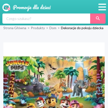
Promocje
Strona Główna
>
Produkty
>
Dom
>
Dekoracje do pokoju dziecka
Produkty
Sklepy
Blog
Wyprawka