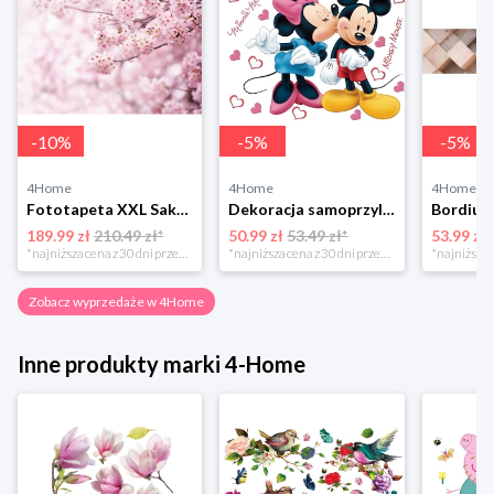
-
10
%
-
5
%
-
5
%
4Home
4Home
4Home
Fototapeta XXL Sakura 360 x 254 cm, 4 części 4-Home
Dekoracja samoprzylepna Minnie i Mickey, różowa, 42,5 x 65 cm 4-Home
189.99 zł
210.49 zł*
50.99 zł
53.49 zł*
53.99 zł
*najniższa cena z 30 dni przed obniżką
*najniższa cena z 30 dni przed obniżką
Zobacz wyprzedaże w 4Home
Inne produkty marki 4-Home