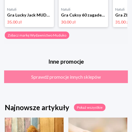
Natuli
Natuli
Natuli
Gra Lucky Jack MUDUKO Wydawnictwo muduko
Gra Cuksy 60 zagadek MUDUKO Wydawnictwo muduko
35.00 zł
30.00 zł
31.00 zł
Zobacz markę Wydawnictwo Muduko
Inne promocje
Sprawdź promocje innych sklepów
Najnowsze artykuły
Pokaż wszystkie