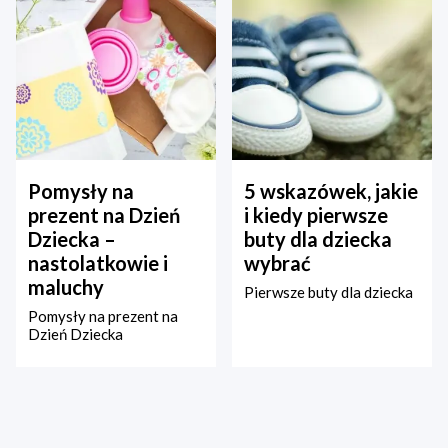
Pomysły na
5 wskazówek, jakie
prezent na Dzień
i kiedy pierwsze
Dziecka –
buty dla dziecka
nastolatkowie i
wybrać
maluchy
Pierwsze buty dla dziecka
Pomysły na prezent na
Dzień Dziecka