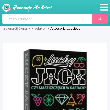
Promocje
Strona Główna
>
Produkty
>
Akcesoria dziecięce
Produkty
Sklepy
Blog
Wyprawka