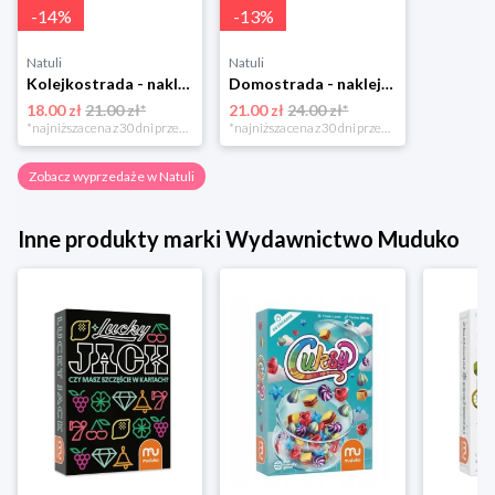
-
14
%
-
13
%
Natuli
Natuli
Kolejkostrada - naklejaj tory Zuzutoys
Domostrada - naklejaj ulice Zuzutoys
18.00 zł
21.00 zł*
21.00 zł
24.00 zł*
*najniższa cena z 30 dni przed obniżką
*najniższa cena z 30 dni przed obniżką
Zobacz wyprzedaże w Natuli
Inne produkty marki Wydawnictwo Muduko