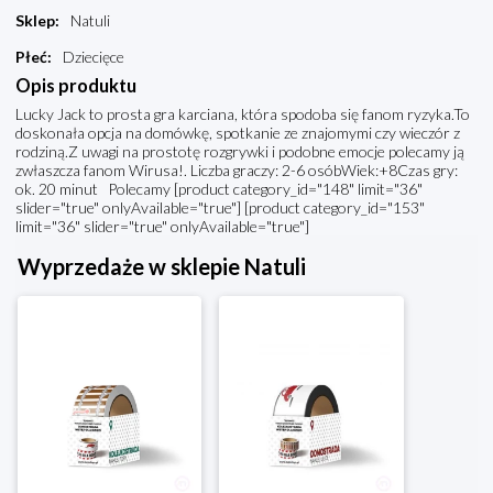
Sklep
:
Natuli
Płeć
:
Dziecięce
Opis produktu
Lucky Jack to prosta gra karciana, która spodoba się fanom ryzyka.To
doskonała opcja na domówkę, spotkanie ze znajomymi czy wieczór z
rodziną.Z uwagi na prostotę rozgrywki i podobne emocje polecamy ją
zwłaszcza fanom Wirusa!. Liczba graczy: 2-6 osóbWiek:+8Czas gry:
ok. 20 minut Polecamy [product category_id="148" limit="36"
slider="true" onlyAvailable="true"] [product category_id="153"
limit="36" slider="true" onlyAvailable="true"]
Wyprzedaże w sklepie Natuli