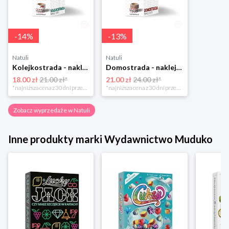
-
14
%
-
13
%
Natuli
Natuli
Kolejkostrada - naklejaj tory Zuzutoys
Domostrada - naklejaj ulice Zuzutoys
18.00 zł
21.00 zł*
21.00 zł
24.00 zł*
*najniższa cena z 30 dni przed obniżką
*najniższa cena z 30 dni przed obniżką
Zobacz wyprzedaże w Natuli
Inne produkty marki Wydawnictwo Muduko