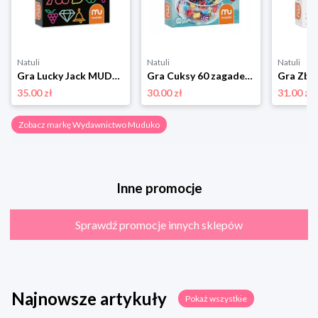
Natuli
Natuli
Natuli
Gra Lucky Jack MUDUKO Wydawnictwo muduko
Gra Cuksy 60 zagadek MUDUKO Wydawnictwo muduko
35.00 zł
30.00 zł
31.00 zł
Zobacz markę Wydawnictwo Muduko
Inne promocje
Sprawdź promocje innych sklepów
Najnowsze artykuły
Pokaż wszystkie