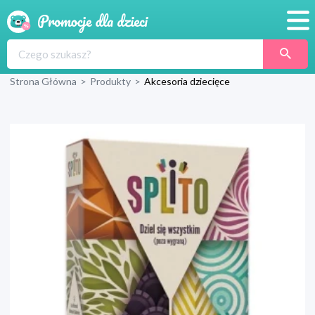
Promocje
Strona Główna
>
Produkty
>
Akcesoria dziecięce
Produkty
Sklepy
Blog
Wyprawka