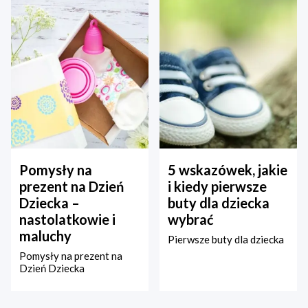
Pomysły na
5 wskazówek, jakie
prezent na Dzień
i kiedy pierwsze
Dziecka –
buty dla dziecka
nastolatkowie i
wybrać
maluchy
Pierwsze buty dla dziecka
Pomysły na prezent na
Dzień Dziecka