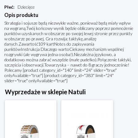
Płeć
:
Dziecięce
Opis produktu
Strategia i sojusze będą niezwykle ważne, ponieważ będą miały wpływ
na wygraną.Twój końcowy wynik będzie obliczany poprzez pomnożenie
punktów uzyskanych w obszarze po swojej lewej stronie przez punkty
w obszarze po prawej. Gra rozwija: taktykę,analizę
danych Zawartość109 kartNotes do zapisywania
punktówInstrukcja Dlaczego wartoCiekawy mechanizm wspólnej
rozgrywki (ale wygrywa jedna osoba!).Niezależna językowo, a
dodatkowo można zabrać wszędzie (małe pudełko).Połączenie taktyki,
szczęścia i obserwacji.Towarzyska – nawet do 8 graczy jednocześnie!
Polecamy [product category_id="140" limit="24" slider="true"
onlyAvailable="true"] [product category_id="383" limit="24"
slider="true" onlyAvailable="true"]
Wyprzedaże w sklepie Natuli