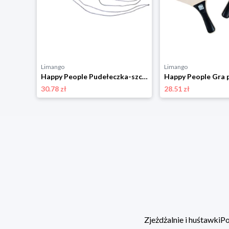
Limango
Limango
Happy People Kopaczka - 3+ rozmiar: onesize
Happy People Pudełeczka-szczudła - 3+ rozmiar: onesize
30.78 zł
28.51 zł
Zjeżdżalnie i huśtawki
Po