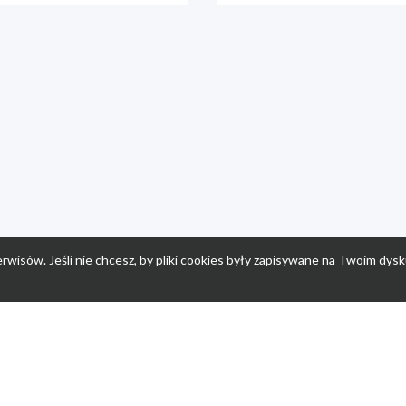
rwisów. Jeśli nie chcesz, by pliki cookies były zapisywane na Twoim dysk
a
Przepisy dla dzieci
Po