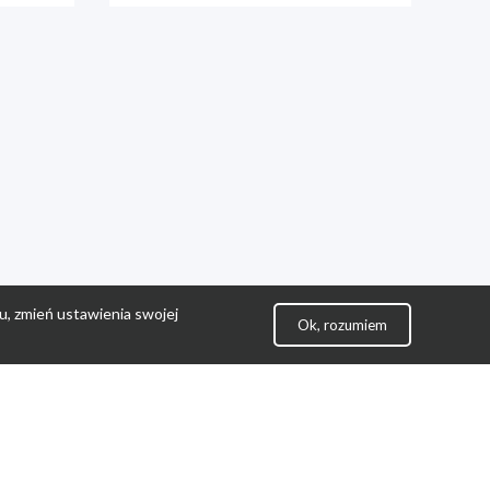
u, zmień ustawienia swojej
Ok, rozumiem
lityka Prywatności