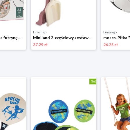
Limango
Limango
BuitenSpeel Piłka na futrynę drzwi - 6+ rozmiar: onesize
Miniland 2-częściowy zestaw zabawek w kolorze jasnoróżowo-białym do piasku - 18 m+ rozmiar: onesize
37.29 zł
26.25 zł