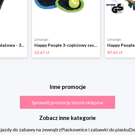
Limango
Limango
Happy People Gra plażowa - 3+ (produkt niespodzianka) rozmiar: onesize
Happy People 3-częściowy zestaw w kolorze niebiesko-zielonym - 3+ rozmiar: onesize
52.67 zł
87.61 zł
Inne promocje
Sprawdź promocje innych sklepów
Zobacz inne kategorie
jazdy do zabawy na zewnątrz
Piaskownice i zabawki do piasku
Do