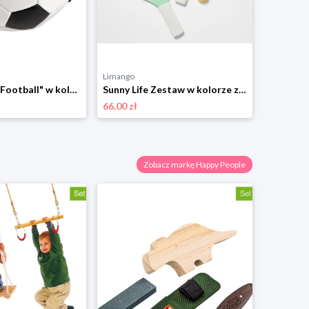
Limango
Limango
moses. Piłka "Football" w kolorze biało-czarnym do zgniatania - 6+ rozmiar: onesize
Sunny Life Zestaw w kolorze zielono-turkusowym do tenisa stołowego rozmiar: onesize
66.00 zł
74.81 zł
Zobacz markę Happy People