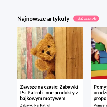
Najnowsze artykuły
Pokaż wszystkie
Zawsze na czasie: Zabawki
Pomys
Psi Patrol i inne produkty z
urodz
bajkowym motywem
propo
Zabawki Psi Patrol
Pomysł n