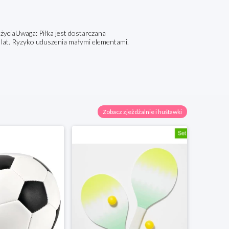
życiaUwaga: Piłka jest dostarczana
 lat. Ryzyko uduszenia małymi elementami.
Zobacz zjeżdżalnie i huśtawki