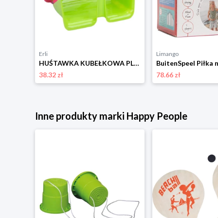
Erli
Limango
small foot 4-częściowy zestaw ogrodowy - 3+ rozmiar: onesize
HUŚTAWKA KUBEŁKOWA PLASTIKOWA MIX kolorów
38.32 zł
78.66 zł
Inne produkty marki Happy People