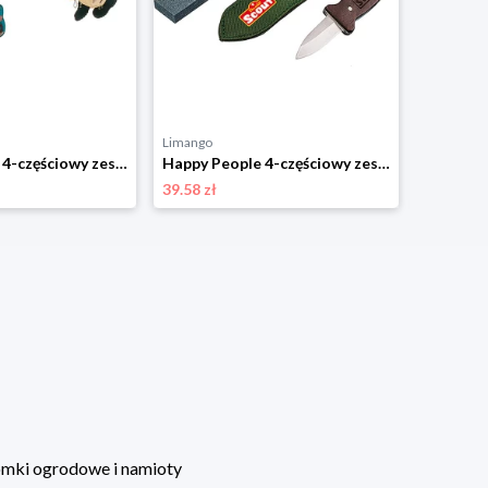
Limango
Limango
Happy People 4-częściowy zestaw gimnastyczny - 40 x 14 cm - 3+ rozmiar: onesize
Happy People 4-częściowy zestaw do rzeźbienia - 8+ rozmiar: onesize
39.58 zł
30.71 zł
mki ogrodowe i namioty