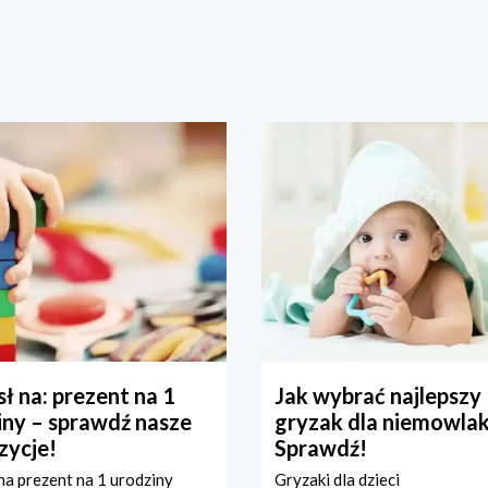
ł na: prezent na 1
Jak wybrać najlepszy
iny – sprawdź nasze
gryzak dla niemowla
zycje!
Sprawdź!
a prezent na 1 urodziny
Gryzaki dla dzieci