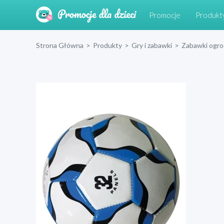
Promocje
Produkt
Strona Główna
>
Produkty
>
Gry i zabawki
>
Zabawki ogr