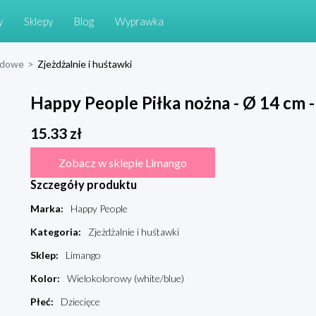
y
Sklepy
Blog
Wyprawka
odowe
>
Zjeżdżalnie i huśtawki
Happy People Piłka nożna - Ø 14 cm -
15.33
zł
Zobacz w sklepie Limango
Szczegóły produktu
Marka
:
Happy People
Kategoria
:
Zjeżdżalnie i huśtawki
Sklep
:
Limango
Kolor
:
Wielokolorowy (white/blue)
Płeć
:
Dziecięce