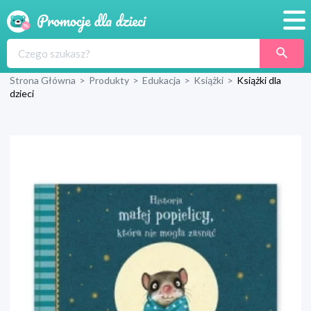
Promocje
Strona Główna
>
Produkty
>
Edukacja
>
Książki
>
Książki dla
Produkty
dzieci
Sklepy
Blog
Wyprawka