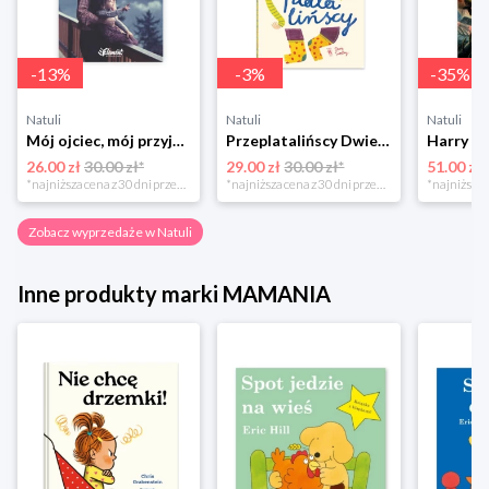
-
13
%
-
3
%
-
35
%
Natuli
Natuli
Natuli
Mój ojciec, mój przyjaciel Element
Przeplatalińscy Dwie siostry
26.00 zł
30.00 zł*
29.00 zł
30.00 zł*
51.00 zł
*najniższa cena z 30 dni przed obniżką
*najniższa cena z 30 dni przed obniżką
Zobacz wyprzedaże w Natuli
Inne produkty marki MAMANIA