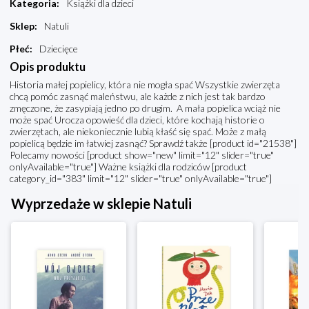
Kategoria
:
Książki dla dzieci
Sklep
:
Natuli
Płeć
:
Dziecięce
Opis produktu
Historia małej popielicy, która nie mogła spać Wszystkie zwierzęta
chcą pomóc zasnąć maleństwu, ale każde z nich jest tak bardzo
zmęczone, że zasypiają jedno po drugim. A mała popielica wciąż nie
może spać Urocza opowieść dla dzieci, które kochają historie o
zwierzętach, ale niekoniecznie lubią kłaść się spać. Może z małą
popielicą będzie im łatwiej zasnąć? Sprawdź także [product id="21538"]
Polecamy nowości [product show="new" limit="12" slider="true"
onlyAvailable="true"] Ważne książki dla rodziców [product
category_id="383" limit="12" slider="true" onlyAvailable="true"]
Wyprzedaże w sklepie Natuli