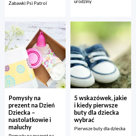
urodziny
Zabawki Psi Patrol
Pomysły na
5 wskazówek, jakie
prezent na Dzień
i kiedy pierwsze
Dziecka –
buty dla dziecka
nastolatkowie i
wybrać
maluchy
Pierwsze buty dla dziecka
Pomysły na prezent na