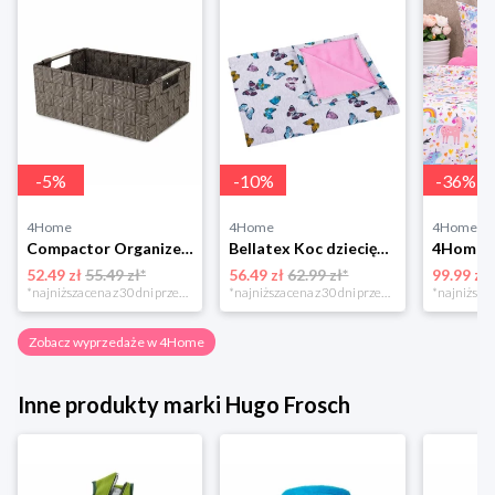
-
5
%
-
10
%
-
36
%
4Home
4Home
4Home
Compactor Organizer do przechowywania Toronto, 30 x 20 x 12 cm, ciemnobrązowy
Bellatex Koc dziecięcy Bára Butterfly różowy, 75 x 100 cm
52.49 zł
55.49 zł*
56.49 zł
62.99 zł*
99.99 zł
*najniższa cena z 30 dni przed obniżką
*najniższa cena z 30 dni przed obniżką
Zobacz wyprzedaże w 4Home
Inne produkty marki Hugo Frosch