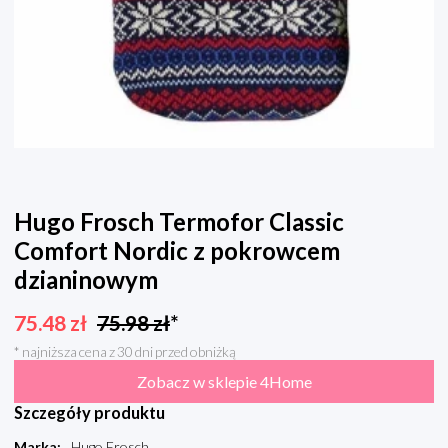
Hugo Frosch Termofor Classic
Comfort Nordic z pokrowcem
dzianinowym
75.48
zł
75.98
zł
*
* najniższa cena z 30 dni przed obniżką
Zobacz w sklepie 4Home
Szczegóły produktu
Marka
:
Hugo Frosch