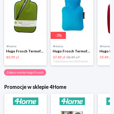
-
3
%
4Home
4Home
4Home
Hugo Frosch Termofor Eco Classic Comfort z pokrowcem softshell
Hugo Frosch Termofor dziecięcy Uni, niebieski
83.99 zł
37.49 zł
38.49 zł*
59.49 zł
*najniższa cena z 30 dni przed obniżką
Zobacz markę Hugo Frosch
Promocje w sklepie 4Home