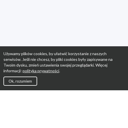
Używamy plików cookies, by ułatwić korzystanie z naszych
serwisów. Jeśli nie chcesz, by pliki cookies były zapisywane na
Twoim dysku, zmień ustawienia swojej przeglądarki. Więcej
informacji:
polityka prywatności
.
Ok, rozumiem