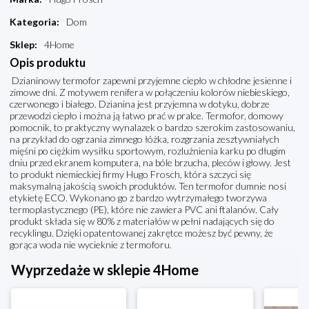
Kategoria
:
Dom
Sklep
:
4Home
Opis produktu
Dzianinowy termofor zapewni przyjemne ciepło w chłodne jesienne i
zimowe dni. Z motywem renifera w połączeniu kolorów niebieskiego,
czerwonego i białego. Dzianina jest przyjemna w dotyku, dobrze
przewodzi ciepło i można ją łatwo prać w pralce. Termofor, domowy
pomocnik, to praktyczny wynalazek o bardzo szerokim zastosowaniu,
na przykład do ogrzania zimnego łóżka, rozgrzania zesztywniałych
mięśni po ciężkim wysiłku sportowym, rozluźnienia karku po długim
dniu przed ekranem komputera, na bóle brzucha, pleców i głowy. Jest
to produkt niemieckiej firmy Hugo Frosch, która szczyci się
maksymalną jakością swoich produktów. Ten termofor dumnie nosi
etykietę ECO. Wykonano go z bardzo wytrzymałego tworzywa
termoplastycznego (PE), które nie zawiera PVC ani ftalanów. Cały
produkt składa się w 80% z materiałów w pełni nadających się do
recyklingu. Dzięki opatentowanej zakrętce możesz być pewny, że
gorąca woda nie wycieknie z termoforu.
Wyprzedaże w sklepie 4Home