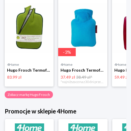
-
3
%
4Home
4Home
4Home
Hugo Frosch Termofor Eco Classic Comfort z pokrowcem softshell
Hugo Frosch Termofor dziecięcy Uni, niebieski
83.99 zł
37.49 zł
38.49 zł*
59.49 zł
*najniższa cena z 30 dni przed obniżką
Zobacz markę Hugo Frosch
Promocje w sklepie 4Home