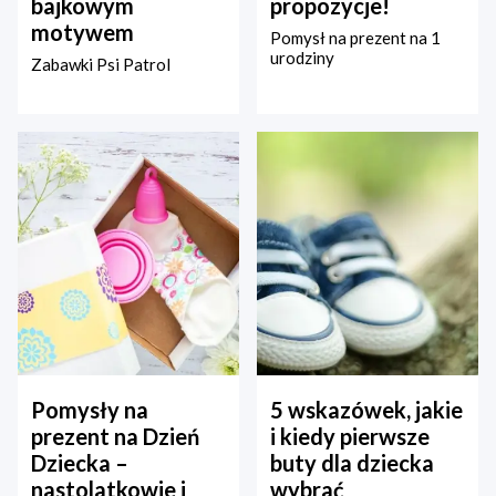
bajkowym
propozycje!
motywem
Pomysł na prezent na 1
urodziny
Zabawki Psi Patrol
Pomysły na
5 wskazówek, jakie
prezent na Dzień
i kiedy pierwsze
Dziecka –
buty dla dziecka
nastolatkowie i
wybrać