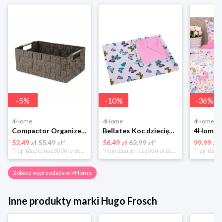
-
5
%
-
10
%
-
36
%
4Home
4Home
4Home
Compactor Organizer do przechowywania Toronto, 30 x 20 x 12 cm, ciemnobrązowy
Bellatex Koc dziecięcy Bára Butterfly różowy, 75 x 100 cm
52.49 zł
55.49 zł*
56.49 zł
62.99 zł*
99.99 zł
*najniższa cena z 30 dni przed obniżką
*najniższa cena z 30 dni przed obniżką
Zobacz wyprzedaże w 4Home
Inne produkty marki Hugo Frosch