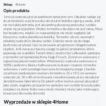
Sklep
:
4Home
Opis produktu
Urocza owieczka jest prawdziwym łamaczem serc i idealnie nadaje się
do przytulania: w jej brzuszku ukryta jest butelka z gorącą wodą. Jeśli
nie ma takiej potrzeby, jest aksamitną pluszową poduszką i szybko
stanie się przyjacielem. Wybór termoforu dla dzieci nie jest łatwy. Musi
być bezpieczny, miękki i co najważniejsze nie może wyglądać jak
klasyczna, nudna plastikowa butelka. Termofor ukryty wewnątrz
milutkiej owieczki to idealny wybór. Dziecko może się do niego
beztrosko przytulać i być oczarowane przyjemnym i długotrwałym
ciepłem. Jeśli zwracasz baczną uwagę na jakość produktów, które
pojawiają się w pobliżu Twoich dzieci, możesz być całkowicie spokojny
o termofor od niemieckiej firmy Hugo Frosch. Został on wykonany z
najwyższej jakości materiałów. Właściwości: owieczka wykonana w
100% z poliestru (biała z haftowanymi oczkami i rzepem). termofor
wykonany z wytrzymałego tworzywa termoplastycznego z bardzo
szczelnym zamknięciem wymiary termoforu: 25 x 19,5 cm wymiary
owieczki: ok. 50 x 40 cm testowane i monitorowane przez niezależne
akredytowane laboratoria Do jakich celów można używać pluszaka?
jako ciepły, wygodny przyjaciel na spokojny sen na bóle brzuszka jako
ocieplacz na zimne łóżko owca może również służyć jako relaksujący
towarzysz dla osoby dorosłej
Wyprzedaże w sklepie 4Home