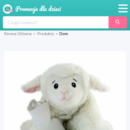
Promocje
Strona Główna
>
Produkty
>
Dom
Produkty
Sklepy
Blog
Wyprawka