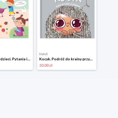
Natuli
Natuli
Skąd się biorą dzieci. Pytania i odpowiedzi dla maluchów Mamania
Kocyk. Podróż do krainy przytulności Mamania
33.00 zł
33.00 zł