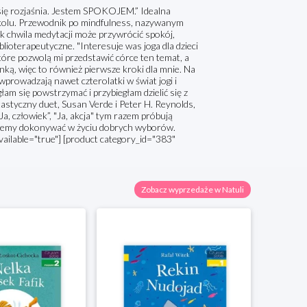
 się rozjaśnia. Jestem SPOKOJEM.” Idealna
szkolu. Przewodnik po mindfulness, nazywanym
ak chwila medytacji może przywrócić spokój,
ioterapeutyczne. "Interesuje was joga dla dzieci
które pozwolą mi przedstawić córce ten temat, a
ką, więc to również pierwsze kroki dla mnie. Na
wprowadzają nawet czterolatki w świat jogi i
am się powstrzymać i przybiegłam dzielić się z
astyczny duet, Susan Verde i Peter H. Reynolds,
„Ja, człowiek”, "Ja, akcja" tym razem próbują
 możemy dokonywać w życiu dobrych wyborów.
vailable="true"] [product category_id="383"
Zobacz wyprzedaże w Natuli