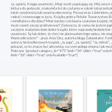
Ja, spokój. Księga uważności „Moje myśli uspokajają się. Mój umysł
lektura do poduszki, znakomita też do czytania w szkole lub przed
także uważnością lub uważną obecnością. Poczuj wraz z dzieckiem, j
radość i równowagę w życiu. Książkę poleca Polskie Towarzystwo Bibl
i mindfulness dla dzieci? Mnie bardzo i od dawna szukałam książek, 
może nawet zacząć praktykować? Zwłaszcza, że sama nie jestem jogin
szczęście znalazłam dwie dobre książki, które naprawdę bezboleśnie 
uważności. Są tak dobre, że choć nie planowałam tego wpisu, nie mogł
Wami odkryciem!" - pisze Ania Oka, autorka bloga Zabawkator. Fant
autorzy bestsellerowych książek „Ja, joga”, „Ja, spokój”, "Ja, miłość”, 
pokazać, co to znaczy być aktywistą, na czym polega zmiana i jak
Polecane [product category_id="475" limit="36" slider="true" onlyA
limit="36" slider="true" onlyAvailable="true"]