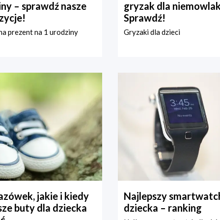
iny – sprawdź nasze
gryzak dla niemowla
zycje!
Sprawdź!
a prezent na 1 urodziny
Gryzaki dla dzieci
zówek, jakie i kiedy
Najlepszy smartwatch
ze buty dla dziecka
dziecka – ranking
ć