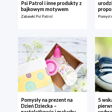
Psi Patrol i inne produkty z
urodz
bajkowym motywem
propo
Zabawki Psi Patrol
Pomysł n
Pomysły na prezent na
5 wska
Dzień Dziecka –
pierws
nastolatkowie i maluchy
wybra