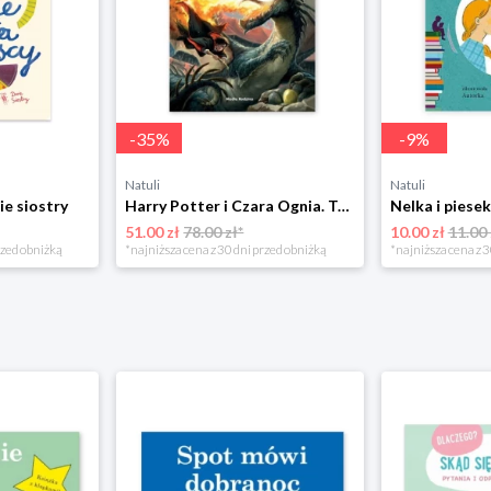
-
35
%
-
9
%
Natuli
Natuli
ie siostry
Harry Potter i Czara Ognia. Tom 4 Media rodzina
51.00 zł
78.00 zł*
10.00 zł
11.00 
rzed obniżką
*najniższa cena z 30 dni przed obniżką
*najniższa cena z 3