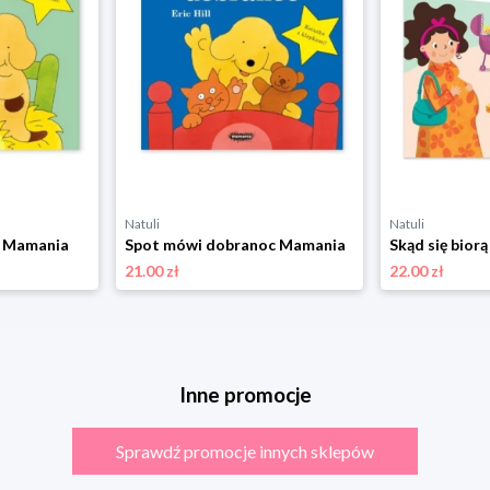
Natuli
Natuli
ś Mamania
Spot mówi dobranoc Mamania
21.00 zł
22.00 zł
Inne promocje
Sprawdź promocje innych sklepów