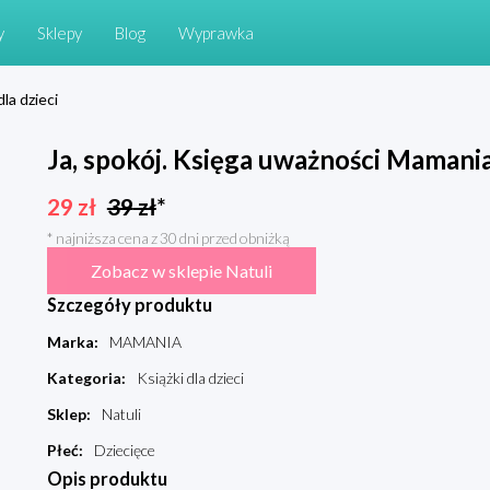
y
Sklepy
Blog
Wyprawka
dla dzieci
Ja, spokój. Księga uważności Mamani
29
zł
39
zł
*
* najniższa cena z 30 dni przed obniżką
Zobacz w sklepie Natuli
Szczegóły produktu
Marka
:
MAMANIA
Kategoria
:
Książki dla dzieci
Sklep
:
Natuli
Płeć
:
Dziecięce
Opis produktu