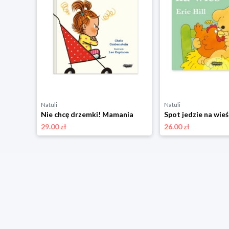
Natuli
Natuli
Kiedy czuję szczęście. Wielkie emocje Mamania
Nie chcę drzemki! Mamania
Spot jedzie na wie
29.00 zł
26.00 zł