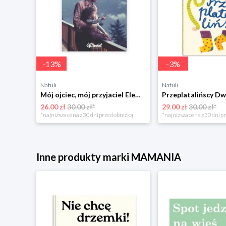
-
13
%
-
3
%
Natuli
Natuli
Trening intelektu dla dzieci Sensus
Mój ojciec, mój przyjaciel Element
Przeplatalińscy Dw
26.00 zł
30.00 zł*
29.00 zł
30.00 zł*
niżką
*najniższa cena z 30 dni przed obniżką
*najniższa cena z 30 dni p
Inne produkty marki MAMANIA