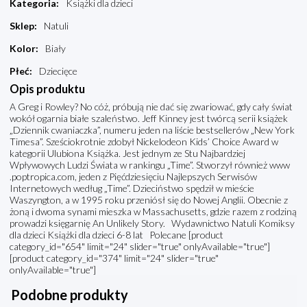
Kategoria
:
Książki dla dzieci
Sklep
:
Natuli
Kolor
:
Biały
Płeć
:
Dziecięce
Opis produktu
A Greg i Rowley? No cóż, próbują nie dać się zwariować, gdy cały świat
wokół ogarnia białe szaleństwo. Jeff Kinney jest twórcą serii książek
„Dziennik cwaniaczka”, numeru jeden na liście bestsellerów „New York
Timesa”. Sześciokrotnie zdobył Nickelodeon Kids’ Choice Award w
kategorii Ulubiona Książka. Jest jednym ze Stu Najbardziej
Wpływowych Ludzi Świata w rankingu „Time”. Stworzył również www
.poptropica.com, jeden z Pięćdziesięciu Najlepszych Serwisów
Internetowych według „Time”. Dzieciństwo spędził w mieście
Waszyngton, a w 1995 roku przeniósł się do Nowej Anglii. Obecnie z
żoną i dwoma synami mieszka w Massachusetts, gdzie razem z rodziną
prowadzi księgarnię An Unlikely Story. Wydawnictwo Natuli Komiksy
dla dzieci Książki dla dzieci 6-8 lat Polecane [product
category_id="654" limit="24" slider="true" onlyAvailable="true"]
[product category_id="374" limit="24" slider="true"
onlyAvailable="true"]
Podobne produkty