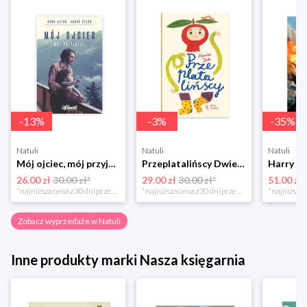
-
13
%
-
3
%
-
35
%
Natuli
Natuli
Natuli
Mój ojciec, mój przyjaciel Element
Przeplatalińscy Dwie siostry
26.00 zł
30.00 zł*
29.00 zł
30.00 zł*
51.00 zł
*najniższa cena z 30 dni przed obniżką
*najniższa cena z 30 dni przed obniżką
Zobacz wyprzedaże w Natuli
Inne produkty marki Nasza księgarnia