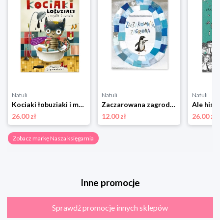
Natuli
Natuli
Natuli
Kociaki łobuziaki i mydło brudzidło Nasza księgarnia
Zaczarowana zagroda Nasza księgarnia
26.00 zł
12.00 zł
26.00 zł
Zobacz markę Nasza księgarnia
Inne promocje
Sprawdź promocje innych sklepów