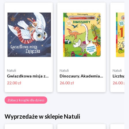
Natuli
Natuli
Natuli
Gwiazdkowa misja zajączka Yoyo books
Dinozaury. Akademia mądrego dziecka. Wodne przygody Harper colins / harper kids
22.00 zł
26.00 zł
26.00 zł
Zobacz książki dla dzieci
Wyprzedaże w sklepie Natuli