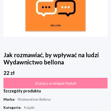
Jak rozmawiać, by wpływać na ludzi
Wydawnictwo bellona
22
zł
Zobacz w sklepie Natuli
Szczegóły produktu
Marka
:
Wydawnictwo Bellona
Kategoria
:
Książki