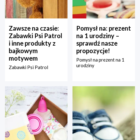
Zawsze na czasie:
Pomysł na: prezent
Zabawki Psi Patrol
na 1 urodziny –
i inne produkty z
sprawdź nasze
bajkowym
propozycje!
motywem
Pomysł na prezent na 1
urodziny
Zabawki Psi Patrol