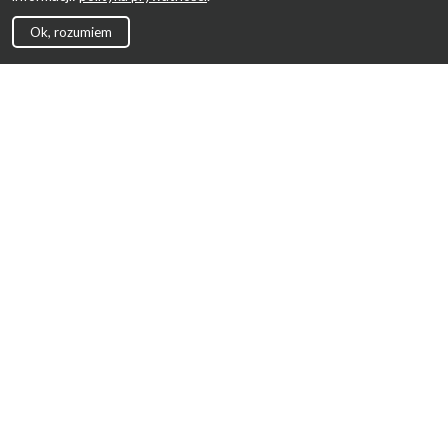
Ok, rozumiem
Strona Główna
Promocje
Sklepy
Wyprawka