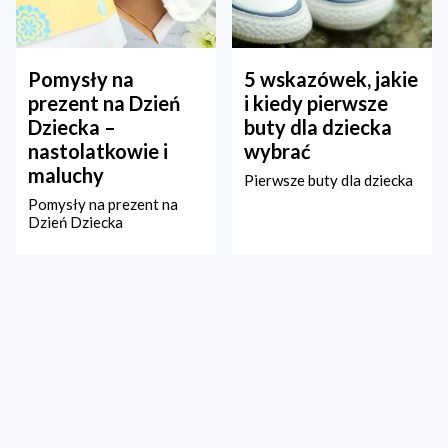
Pomysły na
5 wskazówek, jakie
prezent na Dzień
i kiedy pierwsze
Dziecka –
buty dla dziecka
nastolatkowie i
wybrać
maluchy
Pierwsze buty dla dziecka
Pomysły na prezent na
Dzień Dziecka