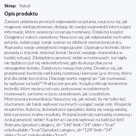
Sklep
:
Natuli
Opis produktu
Zamiast udzielania prostych odpowiedzi na pytania, nauczysz się, jak
reagować wielopoziomowo, dodając do swojej wypowiedzi interesujące
informacje, które zaskoczą i oczarują rozmówcę. Dzięki tej książce:
Osiągniesz sukces zawodowy: Nauczysz się, jak odpowiadać na trudne
pytania, zwiększając swoje szanse na zdobycie wymarzonej pracy.
Poprawisz swoje umiejętności negocjacyjne: Opanujesz techniki, które
pozwolą ci zręcznie zmieniać temat i bronić swojego stanowiska w
każdej sytuacji. Zdobędziesz pewność siebie w rozmowach: Już nigdy
nie będziesz czuł się niekomfortowo, gdy dyskusja zbacza na
niewygodne tematy. Zwiększysz swoją charyzmę: Dowiesz się, jak
przejmować kontrolę nad każdą rozmową i kierować ją w stronę, która
jest dla ciebie korzystna. Dlaczego warto sięgnąć po "Jak rozmawiać,
by wpływać na ludzi"? Praktyczne porady: Książka oferuje konkretne
techniki, które możesz od razu zastosować w codziennych
rozmowach, zarówno w życiu zawodowym, jak i osobistym.
Mistrzowska komunikacja: Nauczysz się, jak mówić, by nie tylko być
słuchanym, ale także wpływać na innych i osiągać swoje cele. Wsparcie
ekspertów: Autorzy, doświadczeni specjaliści, dzielą się swoją wiedzą,
która przynosi realne rezultaty. Przejmij kontrolę nad każdą rozmową i
zyskaj pewność siebie! Kup teraz i zacznij wpływać na ludzi już dziś!
Polecamy [product category_id="146" limit="24" slider="true"
onlyAvailable="true"] [product category_id="128" limit="24"
slider="true" onlyAvailable="true"]