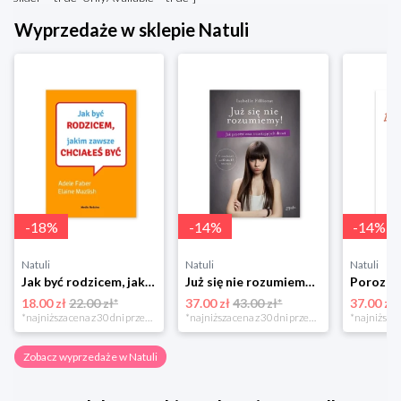
Wyprzedaże w sklepie Natuli
-
18
%
-
14
%
-
14
%
Natuli
Natuli
Natuli
Jak być rodzicem, jakim zawsze chciałeś być Media rodzina
Już się nie rozumiemy! Jak przeżyć czas trzaskających drzwi Esprit
18.00 zł
22.00 zł*
37.00 zł
43.00 zł*
37.00 zł
*najniższa cena z 30 dni przed obniżką
*najniższa cena z 30 dni przed obniżką
Zobacz wyprzedaże w Natuli