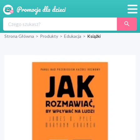
Promocje
Strona Główna
>
Produkty
>
Edukacja
>
Książki
Produkty
Sklepy
Blog
Wyprawka