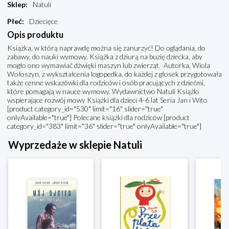
Sklep
:
Natuli
Płeć
:
Dziecięce
Opis produktu
Książka, w którą naprawdę można się zanurzyć! Do oglądania, do
zabawy, do nauki wymowy. Książka z dziurą na buzię dziecka, aby
mogło ono wymawiać dźwięki maszyn lub zwierząt. Autorka, Wiola
Wołoszyn, z wykształcenia logopedka, do każdej z głosek przygotowała
także cenne wskazówki dla rodziców i osób pracujących z dziećmi,
które pomagają w nauce wymowy. Wydawnictwo Natuli Książki
wspierające rozwój mowy Książki dla dzieci 4-6 lat Seria Jan i Wito
[product category_id="530" limit="16" slider="true"
onlyAvailable="true"] Polecane książki dla rodziców [product
category_id="383" limit="36" slider="true" onlyAvailable="true"]
Wyprzedaże w sklepie Natuli