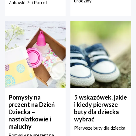
urodziny
Zabawki Psi Patrol
Pomysły na
5 wskazówek, jakie
prezent na Dzień
i kiedy pierwsze
Dziecka –
buty dla dziecka
nastolatkowie i
wybrać
maluchy
Pierwsze buty dla dziecka
Pomysły na prezent na