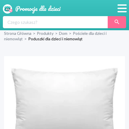
Promocje
Strona Główna
>
Produkty
>
Dom
>
Pościele dla dzieci i
Produkty
niemowląt
>
Poduszki dla dzieci i niemowląt
Sklepy
Blog
Wyprawka