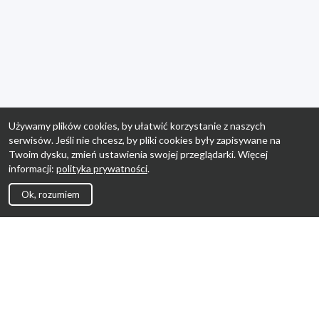
Używamy plików cookies, by ułatwić korzystanie z naszych
serwisów. Jeśli nie chcesz, by pliki cookies były zapisywane na
Twoim dysku, zmień ustawienia swojej przeglądarki. Więcej
informacji:
polityka prywatności
.
Ok, rozumiem