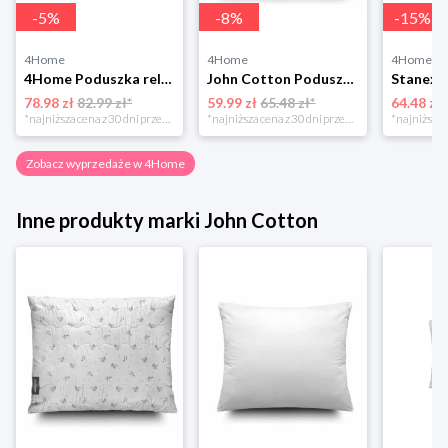
-
5
%
-
8
%
-
15
%
4Home
4Home
4Home
4Home Poduszka relaksacyjna Mąż zastępczy Trevlig, 45 x 120 cm, 45 x 120 cm
John Cotton Poduszka Bubbles, 70 x 90 cm, 70 x 90 cm
78.98 zł
82.99 zł*
59.99 zł
65.48 zł*
64.48 zł
*najniższa cena z 30 dni przed obniżką
*najniższa cena z 30 dni przed obniżką
Zobacz wyprzedaże w 4Home
Inne produkty marki John Cotton