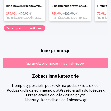
Bino Rowerek biegowy Krecik
Bino Kuchnia drewniana dla dzieci Provence
359.99 zł
409.99 zł*
359.99 zł
409.99 zł*
79.98 zł
13
*najniższa cena z 30 dni przed obniżką
*najniższa cena z 30 dni przed obniżką
Zobacz promocje w 4Home
Inne promocje
Sprawdź promocje innych sklepów
Zobacz inne kategorie
Komplety pościeli i poszewki na poduszki dla dzieci
Poduszki dla dzieci i niemowląt
Prześcieradła do łóżeczek
Prześcieradła do łóżek dziecięcych
Narzuty i koce dla dzieci i niemowląt