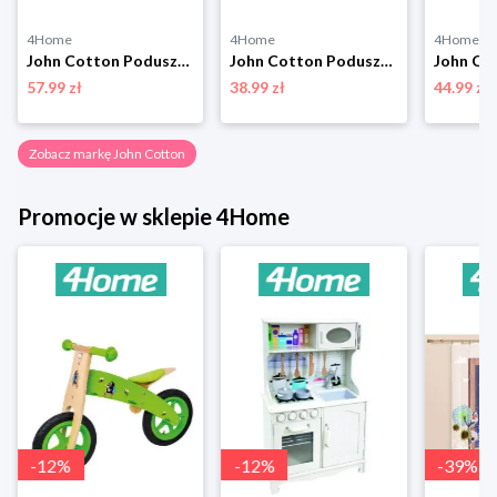
4Home
4Home
4Home
John Cotton Poduszka Maytime , 50 x 70 cm, 50 x 70 cm
John Cotton Poduszka ProComfort, 50 x 70 cm, 50 x 70 cm
57.99 zł
38.99 zł
44.99 zł
Zobacz markę John Cotton
Promocje w sklepie 4Home
-
12
%
-
12
%
-
39
%