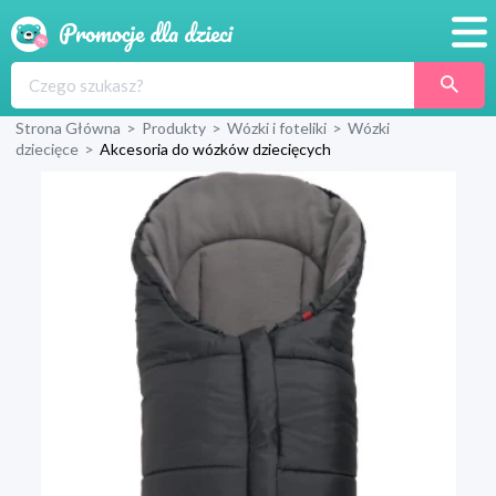
Promocje
Strona Główna
>
Produkty
>
Wózki i foteliki
>
Wózki
Produkty
dziecięce
>
Akcesoria do wózków dziecięcych
Sklepy
Blog
Wyprawka