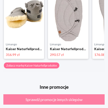
Limango
Limango
Limango
Kaiser Naturfellprodukte Ogrzewacz wełniany "Olly" w kolorze szarym do rąk rozmiar: onesize
Kaiser Naturfellprodukte Becik "Charly" w kolorze jasnoszarym - 80 x 40 cm rozmiar: onesize
316.99 zł
290.57 zł
176.08 z
Zobacz markę Kaiser Naturfellprodukte
Inne promocje
Sprawdź promocje innych sklepów