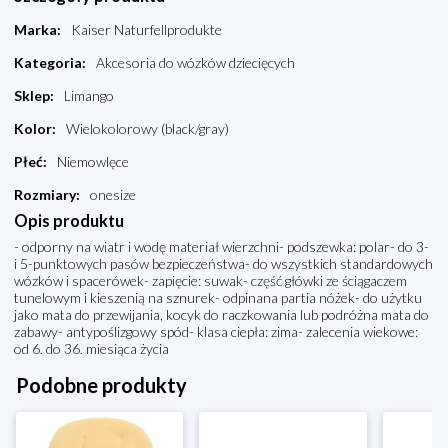
Marka
:
Kaiser Naturfellprodukte
Kategoria
:
Akcesoria do wózków dziecięcych
Sklep
:
Limango
Kolor
:
Wielokolorowy (black/gray)
Płeć
:
Niemowlęce
Rozmiary
:
onesize
Opis produktu
- odporny na wiatr i wodę materiał wierzchni- podszewka: polar- do 3-
i 5-punktowych pasów bezpieczeństwa- do wszystkich standardowych
wózków i spacerówek- zapięcie: suwak- część główki ze ściągaczem
tunelowym i kieszenią na sznurek- odpinana partia nóżek- do użytku
jako mata do przewijania, kocyk do raczkowania lub podróżna mata do
zabawy- antypoślizgowy spód- klasa ciepła: zima- zalecenia wiekowe:
od 6. do 36. miesiąca życia
Podobne produkty