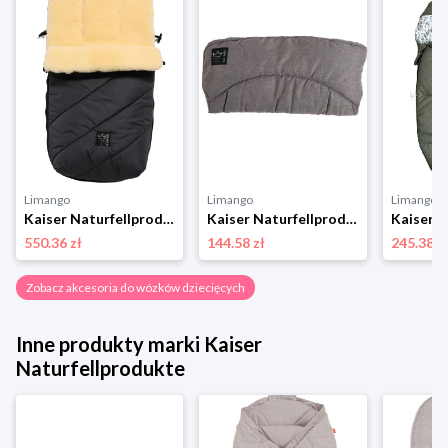
Limango
Limango
Limango
Kaiser Naturfellprodukte Śpiworek wełniany "Polar" w kolorze antracytowym - 85 x 43 cm rozmiar: onesize
Kaiser Naturfellprodukte Ogrzewacz termiczny "Alaska" w kolorze antracytowym do rąk - 45 x 25 cm rozmiar: onesize
550.36 zł
144.58 zł
245.38 z
Zobacz akcesoria do wózków dziecięcych
Inne produkty marki Kaiser
Naturfellprodukte