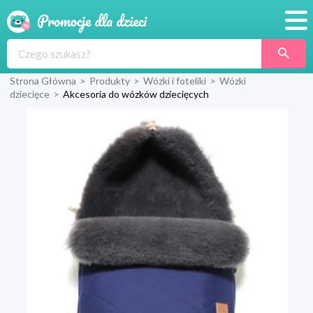
Promocje
Strona Główna
>
Produkty
>
Wózki i foteliki
>
Wózki
Produkty
dziecięce
>
Akcesoria do wózków dziecięcych
Sklepy
Blog
Wyprawka