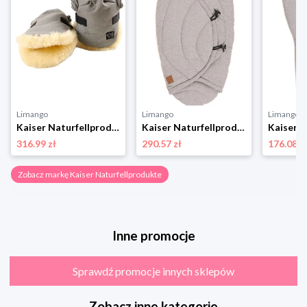
Limango
Limango
Limango
Kaiser Naturfellprodukte Ogrzewacz wełniany "Olly" w kolorze szarym do rąk rozmiar: onesize
Kaiser Naturfellprodukte Becik "Charly" w kolorze jasnoszarym - 80 x 40 cm rozmiar: onesize
316.99 zł
290.57 zł
176.08 z
Zobacz markę Kaiser Naturfellprodukte
Inne promocje
Sprawdź promocje innych sklepów
Zobacz inne kategorie