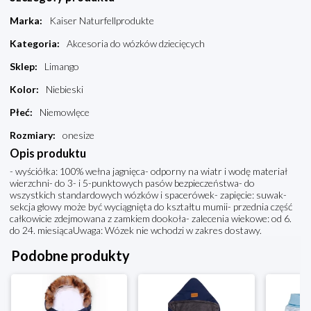
Marka
:
Kaiser Naturfellprodukte
Kategoria
:
Akcesoria do wózków dziecięcych
Sklep
:
Limango
Kolor
:
Niebieski
Płeć
:
Niemowlęce
Rozmiary
:
onesize
Opis produktu
- wyściółka: 100% wełna jagnięca- odporny na wiatr i wodę materiał
wierzchni- do 3- i 5-punktowych pasów bezpieczeństwa- do
wszystkich standardowych wózków i spacerówek- zapięcie: suwak-
sekcja głowy może być wyciągnięta do kształtu mumii- przednia część
całkowicie zdejmowana z zamkiem dookoła- zalecenia wiekowe: od 6.
do 24. miesiącaUwaga: Wózek nie wchodzi w zakres dostawy.
Podobne produkty