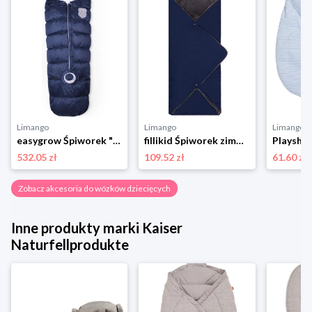
Limango
Limango
Limango
easygrow Śpiworek "Flex 3 Season" w kolorze granatowym do fotelika - dł. 130 cm rozmiar: onesize
fillikid Śpiworek zimowy "Tanaga" w kolorze granatowym - 80 x 35 cm rozmiar: onesize
532.05 zł
109.52 zł
61.60 zł
Zobacz akcesoria do wózków dziecięcych
Inne produkty marki Kaiser
Naturfellprodukte