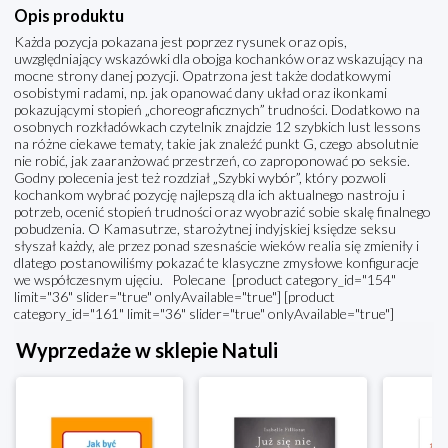
Opis produktu
Każda pozycja pokazana jest poprzez rysunek oraz opis,
uwzględniający wskazówki dla obojga kochanków oraz wskazujący na
mocne strony danej pozycji. Opatrzona jest także dodatkowymi
osobistymi radami, np. jak opanować dany układ oraz ikonkami
pokazującymi stopień „choreograficznych” trudności. Dodatkowo na
osobnych rozkładówkach czytelnik znajdzie 12 szybkich lust lessons
na różne ciekawe tematy, takie jak znaleźć punkt G, czego absolutnie
nie robić, jak zaaranżować przestrzeń, co zaproponować po seksie.
Godny polecenia jest też rozdział „Szybki wybór”, który pozwoli
kochankom wybrać pozycję najlepszą dla ich aktualnego nastroju i
potrzeb, ocenić stopień trudności oraz wyobrazić sobie skalę finalnego
pobudzenia. O Kamasutrze, starożytnej indyjskiej księdze seksu
słyszał każdy, ale przez ponad szesnaście wieków realia się zmieniły i
dlatego postanowiliśmy pokazać te klasyczne zmysłowe konfiguracje
we współczesnym ujęciu. Polecane [product category_id="154"
limit="36" slider="true" onlyAvailable="true"] [product
category_id="161" limit="36" slider="true" onlyAvailable="true"]
Wyprzedaże w sklepie Natuli