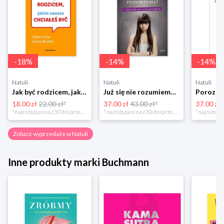
-
18
%
-
14
%
-
14
%
Natuli
Natuli
Natuli
Jak być rodzicem, jakim zawsze chciałeś być Media rodzina
Już się nie rozumiemy! Jak przeżyć czas trzaskających drzwi Esprit
18.00 zł
22.00 zł*
37.00 zł
43.00 zł*
37.00 zł
*najniższa cena z 30 dni przed obniżką
*najniższa cena z 30 dni przed obniżką
Zobacz wyprzedaże w Natuli
Inne produkty marki Buchmann