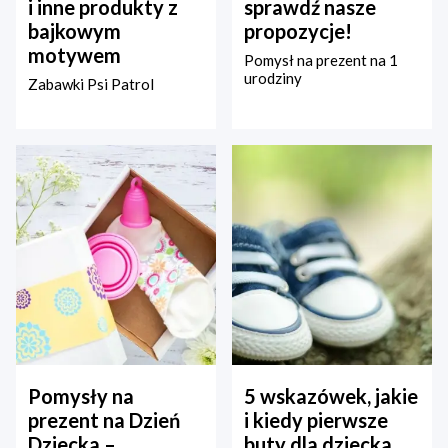
i inne produkty z
sprawdź nasze
bajkowym
propozycje!
motywem
Pomysł na prezent na 1
urodziny
Zabawki Psi Patrol
Pomysły na
5 wskazówek, jakie
prezent na Dzień
i kiedy pierwsze
Dziecka –
buty dla dziecka