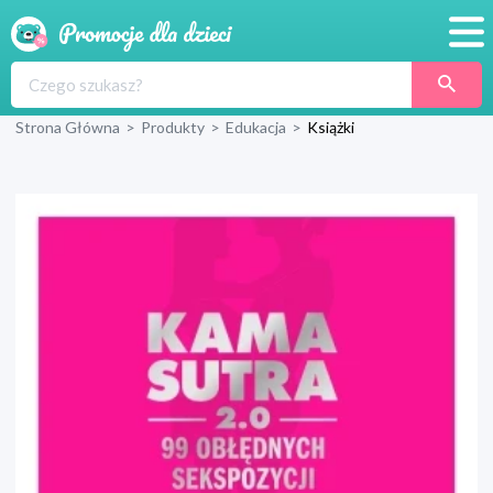
Promocje
Strona Główna
>
Produkty
>
Edukacja
>
Książki
Produkty
Sklepy
Blog
Wyprawka