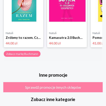
Natuli
Natuli
Natuli
Zróbmy to razem. Czyli jak zadbać o dobry seks w długoletnich związkach Buchmann
Kamasutra 2.0 Buchmann
44.00 zł
44.00 zł
41.00 zł
Zobacz markę Buchmann
Inne promocje
Sprawdź promocje innych sklepów
Zobacz inne kategorie