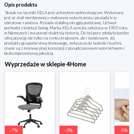
Opis produktu
Stojak na ręczniki KELA jest uchwytem wolnostojącym. Wykonany
jest ze stali nierdzewnej o matowym wykończeniu i posiada trzy
obrotowe ramiona. Posiada stabilną okrągłą podstawę. Uchwyt
pochodzi z kolekcji Swing. Marka KELA została założona w 1903 roku
w Niemczech i ma ponad stuletnią historię. Do tej pory zdobyła bardzo
silną pozycję nie tylko na rynku krajowym, ale i światowym. Jej
produkty gospodarstwa domowego, zwłaszcza do łazienki i kuchni,
znane są z innowacyjnej koncepcji z ponadczasowym wzornictwem i
bezkompromisową jakością.
Wyprzedaże w sklepie 4Home
-
7
%
-
3
%
-
5
%