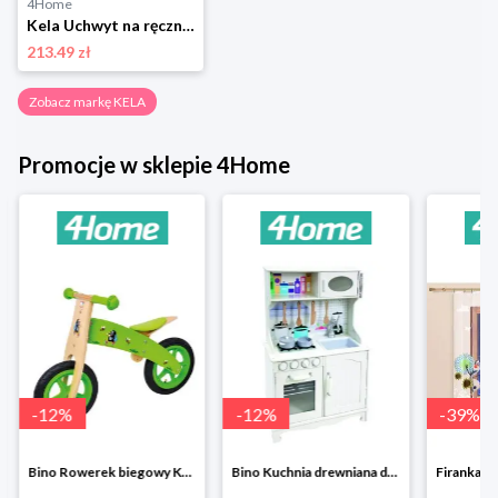
4Home
Kela Uchwyt na ręczniki Swing KELA
213.49 zł
Zobacz markę KELA
Promocje w sklepie 4Home
-
12
%
-
12
%
-
39
%
Bino Rowerek biegowy Krecik
Bino Kuchnia drewniana dla dzieci Provence