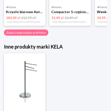
4Home
4Home
4Home
Krzesło biurowe Autronic KA-V317 GREY
Compactor 5-częściowy komplet wieszaków dziecięcych Velvet, 28 cm
383.49 zł
412.99 zł*
31.49 zł
32.49 zł*
34.99 zł
*najniższa cena z 30 dni przed obniżką
*najniższa cena z 30 dni przed obniżką
Zobacz wyprzedaże w 4Home
Inne produkty marki KELA