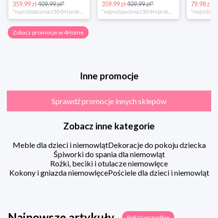
359.99 zł
409.99 zł*
359.99 zł
409.99 zł*
79.98 zł
13
*najniższa cena z 30 dni przed obniżką
*najniższa cena z 30 dni przed obniżką
Zobacz promocje w 4Home
Inne promocje
Sprawdź promocje innych sklepów
Zobacz inne kategorie
Meble dla dzieci i niemowląt
Dekoracje do pokoju dziecka
Śpiworki do spania dla niemowląt
Rożki, beciki i otulacze niemowlęce
Kokony i gniazda niemowlęce
Pościele dla dzieci i niemowląt
Najnowsze artykuły
Pokaż wszystkie