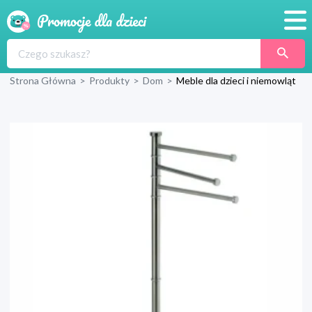
Promocje
Strona Główna
>
Produkty
>
Dom
>
Meble dla dzieci i niemowląt
Produkty
Sklepy
Blog
Wyprawka