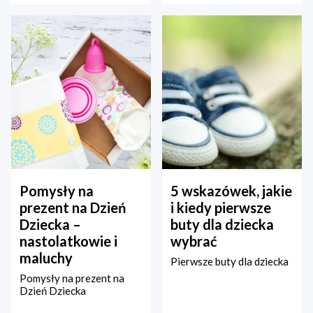
Pomysły na
5 wskazówek, jakie
prezent na Dzień
i kiedy pierwsze
Dziecka –
buty dla dziecka
nastolatkowie i
wybrać
maluchy
Pierwsze buty dla dziecka
Pomysły na prezent na
Dzień Dziecka