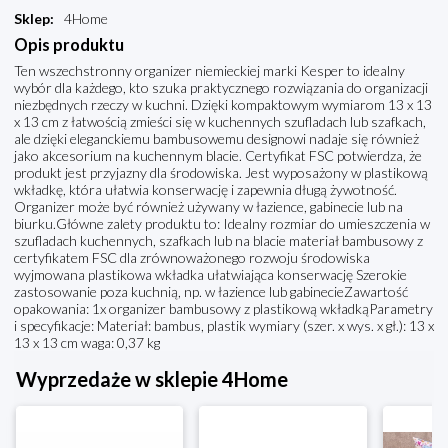
Sklep
:
4Home
Opis produktu
Ten wszechstronny organizer niemieckiej marki Kesper to idealny
wybór dla każdego, kto szuka praktycznego rozwiązania do organizacji
niezbędnych rzeczy w kuchni. Dzięki kompaktowym wymiarom 13 x 13
x 13 cm z łatwością zmieści się w kuchennych szufladach lub szafkach,
ale dzięki eleganckiemu bambusowemu designowi nadaje się również
jako akcesorium na kuchennym blacie. Certyfikat FSC potwierdza, że
produkt jest przyjazny dla środowiska. Jest wyposażony w plastikową
wkładkę, która ułatwia konserwację i zapewnia długą żywotność.
Organizer może być również używany w łazience, gabinecie lub na
biurku.Główne zalety produktu to: Idealny rozmiar do umieszczenia w
szufladach kuchennych, szafkach lub na blacie materiał bambusowy z
certyfikatem FSC dla zrównoważonego rozwoju środowiska
wyjmowana plastikowa wkładka ułatwiająca konserwację Szerokie
zastosowanie poza kuchnią, np. w łazience lub gabinecieZawartość
opakowania: 1x organizer bambusowy z plastikową wkładkąParametry
i specyfikacje: Materiał: bambus, plastik wymiary (szer. x wys. x gł.): 13 x
13 x 13 cm waga: 0,37 kg
Wyprzedaże w sklepie 4Home