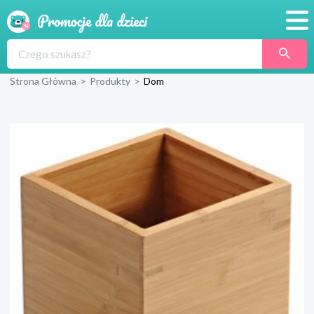
Promocje
Strona Główna
>
Produkty
>
Dom
Produkty
Sklepy
Blog
Wyprawka