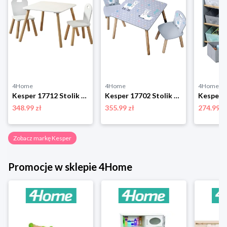
4Home
4Home
4Home
Kesper 17712 Stolik dziecięcy i 2 krzesła White
Kesper 17702 Stolik dziecięcy i 2 krzesła Lama
348.99 zł
355.99 zł
274.99 z
Zobacz markę Kesper
Promocje w sklepie 4Home