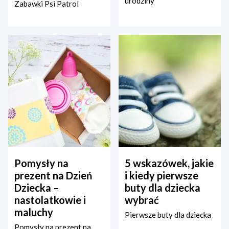
urodziny
Zabawki Psi Patrol
Pomysły na
5 wskazówek, jakie
prezent na Dzień
i kiedy pierwsze
Dziecka –
buty dla dziecka
nastolatkowie i
wybrać
maluchy
Pierwsze buty dla dziecka
Pomysły na prezent na