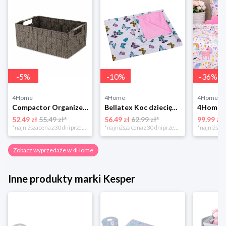
-
5
%
-
10
%
-
36
%
4Home
4Home
4Home
Compactor Organizer do przechowywania Toronto, 30 x 20 x 12 cm, ciemnobrązowy
Bellatex Koc dziecięcy Bára Butterfly różowy, 75 x 100 cm
52.49 zł
55.49 zł*
56.49 zł
62.99 zł*
99.99 zł
*najniższa cena z 30 dni przed obniżką
*najniższa cena z 30 dni przed obniżką
Zobacz wyprzedaże w 4Home
Inne produkty marki Kesper