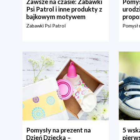
Zawsze na czasie: Zabawki
Pomys
Psi Patrol i inne produkty z
urodz
bajkowym motywem
propo
Zabawki Psi Patrol
Pomysł n
Pomysły na prezent na
5 wska
Dzień Dziecka –
pierws