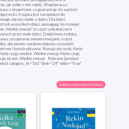
ie, jak sobie z nim radzić. Współpraca z
racy z ekspertami, co gwarantuje ich wartość
odporności: Książka jest narzędziem do
ego obrazu siebie u dzieci. Dla dzieci
rzeb wszystkich dzieci, pomagając im rozwijać
e. Wielkie emocje" to część unikalnej serii
anych przez małe dzieci. Dzięki temu rodzice,
nauce zarządzania swoimi emocjami, co jest
iążkę, aby pomóc swojemu dziecku zrozumieć
 zdrowy i konstruktywny. Poznaj całą serię: Kiedy
 Kiedy czuję smutek. Wielkie emocje Kiedy czuję
czuję strach. Wielkie emocje Polecane [product
oduct category_id="161" limit="24" slider="true"
Zobacz wyprzedaże w Natuli