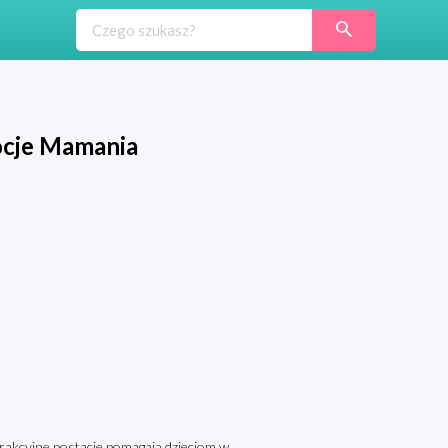
ocje Mamania
trakcyjne postacie pomagają dzieciom w