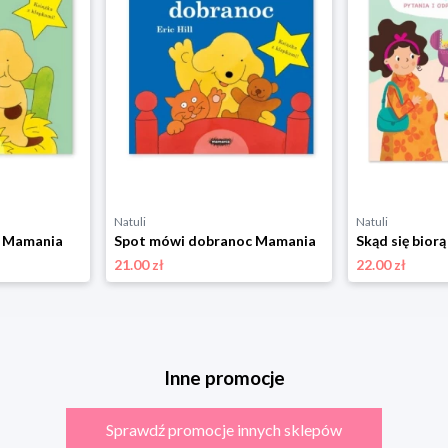
Natuli
Natuli
ś Mamania
Spot mówi dobranoc Mamania
21.00 zł
22.00 zł
Inne promocje
Sprawdź promocje innych sklepów