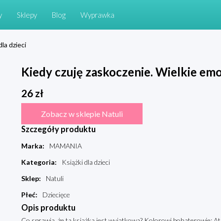
y
Sklepy
Blog
Wyprawka
dla dzieci
Kiedy czuję zaskoczenie. Wielkie em
26
zł
Zobacz w sklepie Natuli
Szczegóły produktu
Marka
:
MAMANIA
Kategoria
:
Książki dla dzieci
Sklep
:
Natuli
Płeć
:
Dziecięce
Opis produktu
Co sprawia, że ta książka jest wyjątkowa? Kolorowi bohaterowie: A