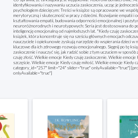
identyfikowaniu i nazywaniu uczucia zaskoczenia, ucząc je jednocześn
psychologiem dziecięcym: Treści w książce są opracowane we współp
merytoryczną i skuteczność w pracy z dziećmi. Rozwijanie empatii i 
kształtowania empatii, budowania odporności emocjonalnej i pozytywn
neuroróżnorodnych i neurotypowych: Seria jest dostosowana do pot
inteligencję emocjonalną od najmłodszych lat. "Kiedy czuję zaskoczeni
książek, która koncentruje się na sześciu głównych emocjach odczuw
nauczyciele i opiekunowie zyskują narzędzie do wspierania dzieci w 
kluczowe dla ich zdrowego rozwoju emocjonalnego. Sięgnij po tę ks
zaskoczenie i nauczyć się, jak radzić sobie z tym uczuciem w sposób
czuję złość. Wielkie emocje Kiedy czuję zaskoczenie. Wielkie emocje
szczęście. Wielkie emocje Kiedy czuję miłość. Wielkie emocje Kiedy 
category_id="257" limit="24" slider="true" onlyAvailable="true"] [pr
onlyAvailable="true"]