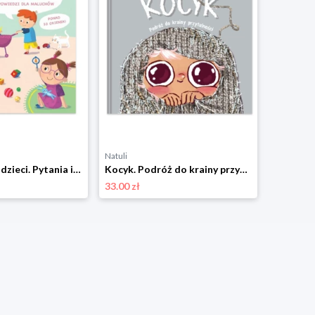
Natuli
Natuli
Skąd się biorą dzieci. Pytania i odpowiedzi dla maluchów Mamania
Kocyk. Podróż do krainy przytulności Mamania
33.00 zł
33.00 zł