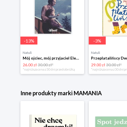
-
13
%
-
3
%
Natuli
Natuli
Trening intelektu dla dzieci Sensus
Mój ojciec, mój przyjaciel Element
Przeplatalińscy Dw
26.00 zł
30.00 zł*
29.00 zł
30.00 zł*
niżką
*najniższa cena z 30 dni przed obniżką
*najniższa cena z 30 dni p
Inne produkty marki MAMANIA