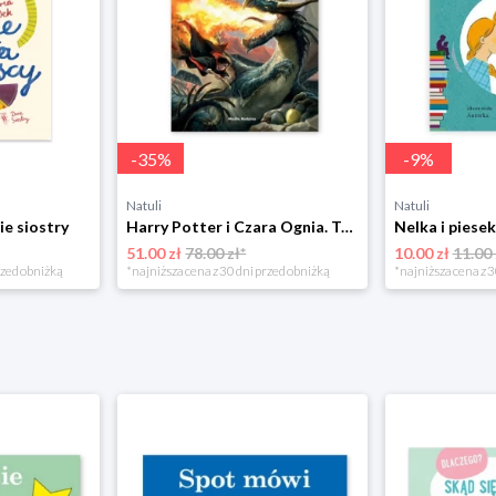
-
35
%
-
9
%
Natuli
Natuli
ie siostry
Harry Potter i Czara Ognia. Tom 4 Media rodzina
51.00 zł
78.00 zł*
10.00 zł
11.00 
rzed obniżką
*najniższa cena z 30 dni przed obniżką
*najniższa cena z 3