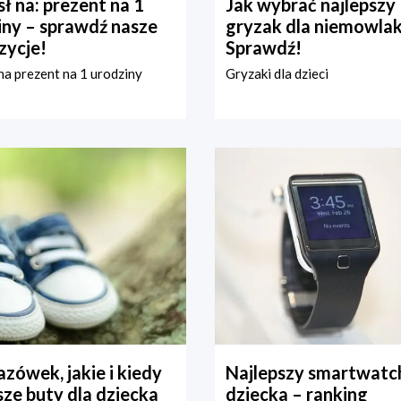
ł na: prezent na 1
Jak wybrać najlepszy
iny – sprawdź nasze
gryzak dla niemowla
zycje!
Sprawdź!
a prezent na 1 urodziny
Gryzaki dla dzieci
zówek, jakie i kiedy
Najlepszy smartwatch
ze buty dla dziecka
dziecka – ranking