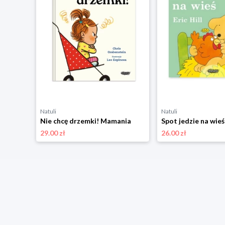
Natuli
Natuli
Kiedy czuję szczęście. Wielkie emocje Mamania
Nie chcę drzemki! Mamania
Spot jedzie na wie
29.00 zł
26.00 zł