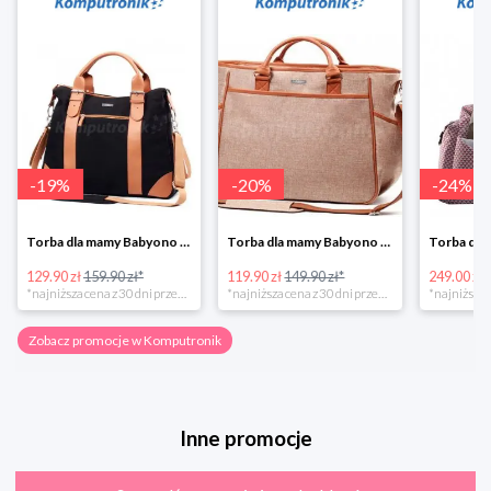
-
19
%
-
20
%
-
24
%
Torba dla mamy Babyono 1505/01 Comfort Icoinic 5/5
Torba dla mamy Babyono 1507/01 Comfort Chic w super cenie
129.90 zł
159.90 zł*
119.90 zł
149.90 zł*
249.00 zł
*najniższa cena z 30 dni przed obniżką
*najniższa cena z 30 dni przed obniżką
Zobacz promocje w Komputronik
Inne promocje