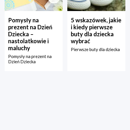
Pomysły na
5 wskazówek, jakie
prezent na Dzień
i kiedy pierwsze
Dziecka –
buty dla dziecka
nastolatkowie i
wybrać
maluchy
Pierwsze buty dla dziecka
Pomysły na prezent na
Dzień Dziecka