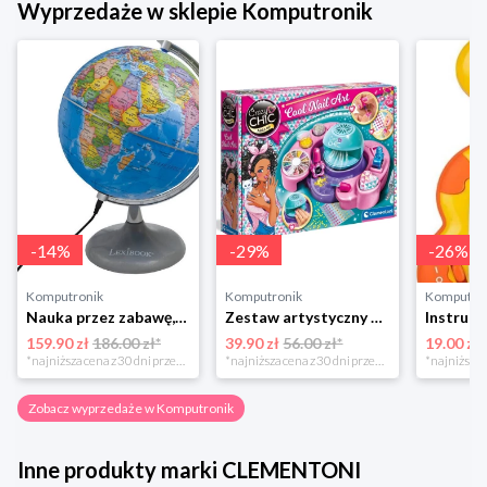
Wyprzedaże w sklepie Komputronik
-
14
%
-
29
%
-
26
%
Komputronik
Komputronik
Komputro
Nauka przez zabawę,zabawka edukacyjna,zabawka interaktywna Lexibook Globus Świecący Dzienny i Nocny PL LEXIBOOK
Zestaw artystyczny Clementoni Crazy chic Odjazdowe paznokcie 78771
159.90 zł
186.00 zł*
39.90 zł
56.00 zł*
19.00 zł
*najniższa cena z 30 dni przed obniżką
*najniższa cena z 30 dni przed obniżką
Zobacz wyprzedaże w Komputronik
Inne produkty marki CLEMENTONI