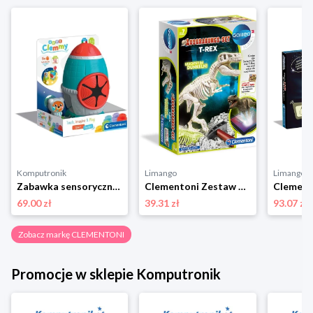
Komputronik
Limango
Limango
Zabawka sensoryczna Clementoni Clemmy Rakieta Sensoryczna 17806
Clementoni Zestaw do wykopalisk Galileo "T-Rex" - 7+ rozmiar: onesize
69.00 zł
39.31 zł
93.07 zł
Zobacz markę CLEMENTONI
Promocje w sklepie Komputronik