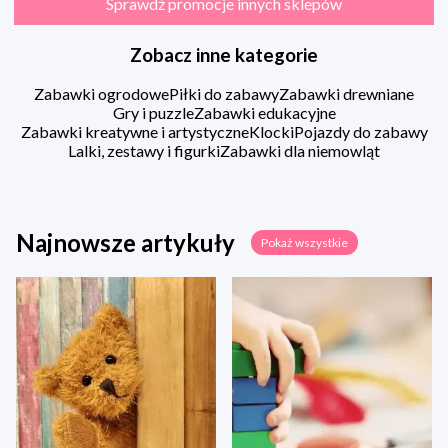
Sprawdź promocje innych sklepów
Zobacz inne kategorie
Zabawki ogrodowe
Piłki do zabawy
Zabawki drewniane
Gry i puzzle
Zabawki edukacyjne
Zabawki kreatywne i artystyczne
Klocki
Pojazdy do zabawy
Lalki, zestawy i figurki
Zabawki dla niemowląt
Najnowsze artykuły
Pokaż wszystkie