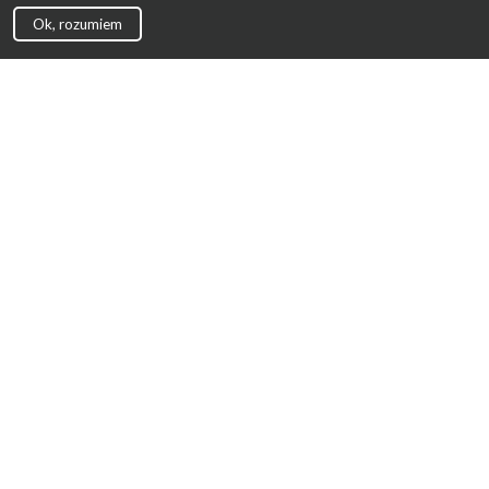
Ok, rozumiem
Strona Główna
Promocje
Sklepy
Wyprawka