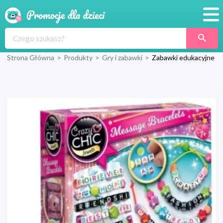
Promocje
Strona Główna
>
Produkty
>
Gry i zabawki
>
Zabawki edukacyjne
Produkty
Sklepy
Blog
Wyprawka