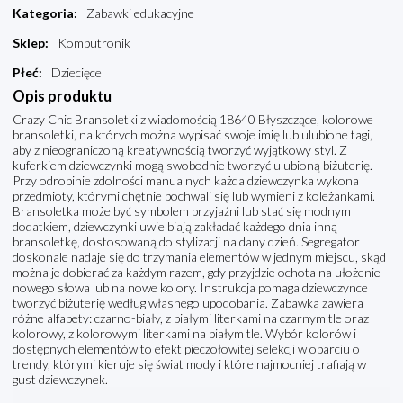
Kategoria
:
Zabawki edukacyjne
Sklep
:
Komputronik
Płeć
:
Dziecięce
Opis produktu
Crazy Chic Bransoletki z wiadomością 18640 Błyszczące, kolorowe
bransoletki, na których można wypisać swoje imię lub ulubione tagi,
aby z nieograniczoną kreatywnością tworzyć wyjątkowy styl. Z
kuferkiem dziewczynki mogą swobodnie tworzyć ulubioną biżuterię.
Przy odrobinie zdolności manualnych każda dziewczynka wykona
przedmioty, którymi chętnie pochwali się lub wymieni z koleżankami.
Bransoletka może być symbolem przyjaźni lub stać się modnym
dodatkiem, dziewczynki uwielbiają zakładać każdego dnia inną
bransoletkę, dostosowaną do stylizacji na dany dzień. Segregator
doskonale nadaje się do trzymania elementów w jednym miejscu, skąd
można je dobierać za każdym razem, gdy przyjdzie ochota na ułożenie
nowego słowa lub na nowe kolory. Instrukcja pomaga dziewczynce
tworzyć biżuterię według własnego upodobania. Zabawka zawiera
różne alfabety: czarno-biały, z białymi literkami na czarnym tle oraz
kolorowy, z kolorowymi literkami na białym tle. Wybór kolorów i
dostępnych elementów to efekt pieczołowitej selekcji w oparciu o
trendy, którymi kieruje się świat mody i które najmocniej trafiają w
gust dziewczynek.