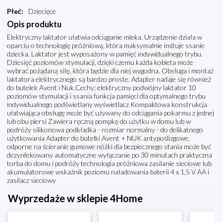
Płeć
:
Dziecięce
Opis produktu
Elektryczny laktator ułatwia odciąganie mleka. Urządzenie działa w
oparciu o technologię próżniową, która maksymalnie imituje ssanie
dziecka. Laktator jest wyposażony w pamięć indywidualnego trybu.
Dziesięć poziomów stymulacji, dzięki czemu każda kobieta może
wybrać pożądaną siłę, która będzie dla niej wygodna. Obsługa i montaż
laktatora elektrycznego są bardzo proste. Adapter nadaje się również
do butelek Avent i Nuk.Cechy: elektryczny podwójny laktator 10
poziomów stymulacji i ssania funkcja pamięci dla optymalnego trybu
indywidualnego podświetlany wyświetlacz Kompaktowa konstrukcja
ułatwiająca obsługę może być używany do odciągania pokarmu z jednej
lub obu piersi Zawiera ręczną pompkę do użytku w domu lub w
podróży silikonowa podkładka - rozmiar normalny - do delikatnego
użytkowania Adapter do butelki Avent + NUK antypoślizgowe,
odporne na ścieranie gumowe nóżki dla bezpiecznego stania może być
dezynfekowany automatyczne wyłączanie po 30 minutach praktyczna
torba do domu i podróży technologia próżniowa zasilanie sieciowe lub
akumulatorowe wskaźnik poziomu naładowania baterii 4 x 1,5 V AA i
zasilacz sieciowy
Wyprzedaże w sklepie 4Home