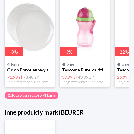
-
8
%
-
9
%
-
22
%
4Home
4Home
4Home
Orion Porcelanowy talerz płytki dla dzieci MONA, śr. 21 cm, 6 szt.
Tescoma Butelka dziecięca ze słomką BAMBINI różowy, 300 ml
71.98 zł
78.48 zł*
39.99 zł
43.99 zł*
25.99 zł
*najniższa cena z 30 dni przed obniżką
*najniższa cena z 30 dni przed obniżką
Zobacz wyprzedaże w 4Home
Inne produkty marki BEURER