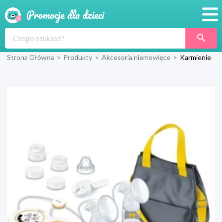
Promocje
Strona Główna
>
Produkty
>
Akcesoria niemowlęce
>
Karmienie
Produkty
Sklepy
Blog
Wyprawka