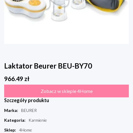
Laktator Beurer BEU-BY70
966.49
zł
Zobacz w sklepie 4Home
Szczegóły produktu
Marka
:
BEURER
Kategoria
:
Karmienie
Sklep
:
4Home