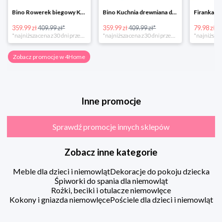
Bino Rowerek biegowy Krecik
Bino Kuchnia drewniana dla dzieci Provence
359.99 zł
409.99 zł*
359.99 zł
409.99 zł*
79.98 zł
13
*najniższa cena z 30 dni przed obniżką
*najniższa cena z 30 dni przed obniżką
Zobacz promocje w 4Home
Inne promocje
Sprawdź promocje innych sklepów
Zobacz inne kategorie
Meble dla dzieci i niemowląt
Dekoracje do pokoju dziecka
Śpiworki do spania dla niemowląt
Rożki, beciki i otulacze niemowlęce
Kokony i gniazda niemowlęce
Pościele dla dzieci i niemowląt