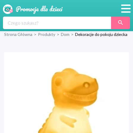
Promocje
Strona Główna
>
Produkty
>
Dom
>
Dekoracje do pokoju dziecka
Produkty
Sklepy
Blog
Wyprawka