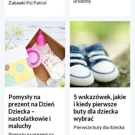
urodziny
Zabawki Psi Patrol
Pomysły na
5 wskazówek, jakie
prezent na Dzień
i kiedy pierwsze
Dziecka –
buty dla dziecka
nastolatkowie i
wybrać
maluchy
Pierwsze buty dla dziecka
Pomysły na prezent na