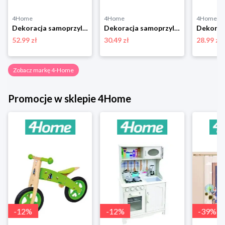
4Home
4Home
4Home
Dekoracja samoprzylepna Magnolia Flowers, 42,5 x 65 cm 4-Home
Dekoracja samoprzylepna Birds, 30 x 30 cm 4-Home
52.99 zł
30.49 zł
28.99 zł
Zobacz markę 4-Home
Promocje w sklepie 4Home
-
12
%
-
12
%
-
39
%