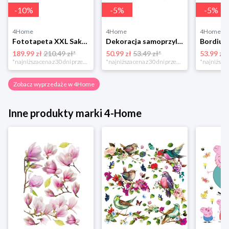
-
10
%
-
5
%
-
5
%
4Home
4Home
4Home
Fototapeta XXL Sakura 360 x 254 cm, 4 części 4-Home
Dekoracja samoprzylepna Minnie i Mickey, różowa, 42,5 x 65 cm 4-Home
189.99 zł
210.49 zł*
50.99 zł
53.49 zł*
53.99 zł
*najniższa cena z 30 dni przed obniżką
*najniższa cena z 30 dni przed obniżką
Zobacz wyprzedaże w 4Home
Inne produkty marki 4-Home