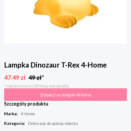
Lampka Dinozaur T-Rex 4-Home
47.49
zł
49
zł
*
* najniższa cena z 30 dni przed obniżką
Zobacz w sklepie 4Home
Szczegóły produktu
Marka
:
4-Home
Kategoria
:
Dekoracje do pokoju dziecka