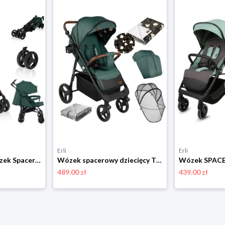
Erli
Erli
Lekki Składany Wózek Spacerowy Dziecięcy Spacerówka Parasolka Pasy Lionelo
Wózek spacerowy dziecięcy TULANO zielony lekki składany spacerówka + kocyk
489.00 zł
439.00 zł