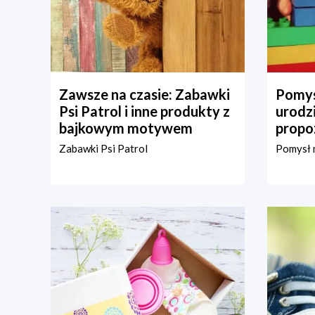
Zawsze na czasie: Zabawki
Pomys
Psi Patrol i inne produkty z
urodz
bajkowym motywem
propo
Zabawki Psi Patrol
Pomysł n