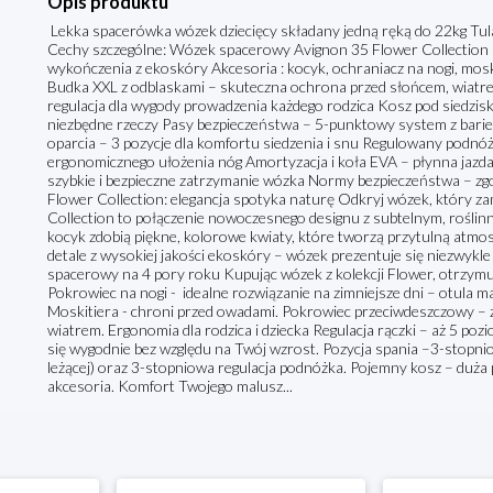
Opis produktu
Lekka spacerówka wózek dziecięcy składany jedną ręką do 22kg 
Cechy szczególne: Wózek spacerowy Avignon 35 Flower Collection –
wykończenia z ekoskóry Akcesoria : kocyk, ochraniacz na nogi, mosk
Budka XXL z odblaskami – skuteczna ochrona przed słońcem, wiatr
regulacja dla wygody prowadzenia każdego rodzica Kosz pod siedzis
niezbędne rzeczy Pasy bezpieczeństwa – 5-punktowy system z barie
oparcia – 3 pozycje dla komfortu siedzenia i snu Regulowany podn
ergonomicznego ułożenia nóg Amortyzacja i koła EVA – płynna jazda
szybkie i bezpieczne zatrzymanie wózka Normy bezpieczeństwa – z
Flower Collection: elegancja spotyka naturę Odkryj wózek, który z
Collection to połączenie nowoczesnego designu z subtelnym, rośl
kocyk zdobią piękne, kolorowe kwiaty, które tworzą przytulną atmos
detale z wysokiej jakości ekoskóry – wózek prezentuje się niezwyk
spacerowy na 4 pory roku Kupując wózek z kolekcji Flower, otrzym
Pokrowiec na nogi - idealne rozwiązanie na zimniejsze dni – otula m
Moskitiera - chroni przed owadami. Pokrowiec przeciwdeszczowy – 
wiatrem. Ergonomia dla rodzica i dziecka Regulacja rączki – aż 5 p
się wygodnie bez względu na Twój wzrost. Pozycja spania –3-stopniow
leżącej) oraz 3-stopniowa regulacja podnóżka. Pojemny kosz – duża 
akcesoria. Komfort Twojego malusz...