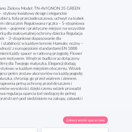
Tulano Zielony Model: TN-AVIGNON 35 GREEN
 stylowy kwiatowy design i eleganckie
itiera, folia przeciwdeszczowa, uchwyt na kubek
em i deszczem Regulowana rączka – 5-stopniowa
kiem – pojemne i praktyczne miejsce na wszystkie
rką dla maksymalnej ochrony dziecka Regulacja
óżek – 3-stopniowe dopasowanie dla
 i stabilność w każdym terenie Hamulec nożny –
godność z europejskimi standardami EN 1888
amieni każdy spacer w radosną przygodę. Flower
innym motywem. Wnętrze budki oraz dołączony
ferę dla Twojego maluszka. Elegancji dodają
le stylowo w każdym miejskim otoczeniu. Wózek
ujesz pełen zestaw akcesoriów na każdą pogodę:
aluszka, chroniąc go przed wiatrem i zimnem.
zapewnia pełną ochronę przed deszczem i
oziomów wysokości, dzięki czemu wózek prowadzi
a regulacja oparcia (od siedzącej do pełnej
przestrzeń pod siedziskiem na zakupy, zabawki i
Zobacz wózki spacerowe