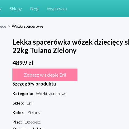
y
Sklepy
Blog
Wyprawka
ięce
>
Wózki spacerowe
Lekka spacerówka wózek dziecięcy s
22kg Tulano Zielony
489.9
zł
Zobacz w sklepie Erli
Szczegóły produktu
Kategoria
:
Wózki spacerowe
Sklep
:
Erli
Kolor
:
Zielony
Płeć
:
Dziecięce