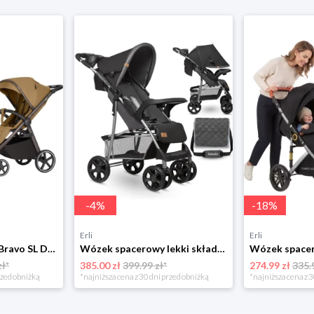
-
4
%
-
18
%
Erli
Erli
Wózek CARRELLO Bravo SL Deluxe Copper Beige 2026
Wózek spacerowy lekki składany duże koła czarny Lionelo Emma Plus + TORBA
zł*
385.00 zł
399.99 zł*
274.99 zł
335.
rzed obniżką
*najniższa cena z 30 dni przed obniżką
*najniższa cena z 3