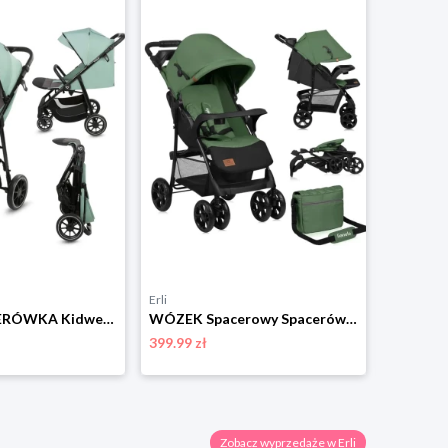
Erli
Erli
Wózek SPACERÓWKA Kidwell ENZO zielony budka XXL ocieplacz duże koła do 22kg
WÓZEK Spacerowy Spacerówka LEKKI Składany Duże Koła + TORBA Lionelo Emma
399.99 zł
489.90 zł
Zobacz wyprzedaże w Erli