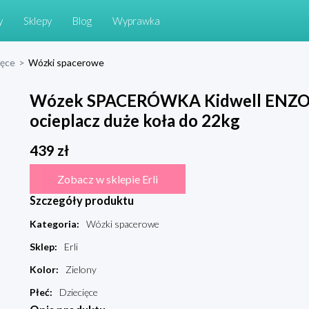
y
Sklepy
Blog
Wyprawka
ięce
>
Wózki spacerowe
Wózek SPACERÓWKA Kidwell ENZO z
ocieplacz duże koła do 22kg
439
zł
Zobacz w sklepie Erli
Szczegóły produktu
Kategoria
:
Wózki spacerowe
Sklep
:
Erli
Kolor
:
Zielony
Płeć
:
Dziecięce