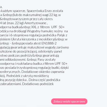
a,
każdym spacerze. Spacerówka Enzo została
ia &nbsp;(lub do maksymalnej wagi 22 kg, w
ym &nbsp;towarzyszem przez cały okres
4 lat (max. 22 kg) Amortyzowane ,
odporna budka&nbsp; XXL z filtrem UPF 50+
rodzica na drobiazgi Wygodny hamulec nożny na
arcia i 6-stopniowa regulacja podnóżka Pałąk z
ziskiem Ukryta kieszonka z moskitierą&nbsp; w
nbsp; - &nbsp;posiada atest EN1888-2
egulacją gwarantuje maluszkowi wygodę zarówno
złożone do pozycji leżącej, odsłonięty panel
eństwo podczas podróży&nbsp; gwarantują
ami odblaskowymi. &nbsp; Pasy zostały
oodporna i rozkładana budka z filtrem UPF 50+
zo posiada trzystopniową regulację budki, dzięki
tmosferycznych. Dodatkowe okienko zapewnia
okój. Podnóżek z ukrytą moskitierą
ną pozycję dziecka . Dolna część podnóżka
 zabrudzeniami. Dodatkowo podnóżek
Zobacz wózki spacerowe