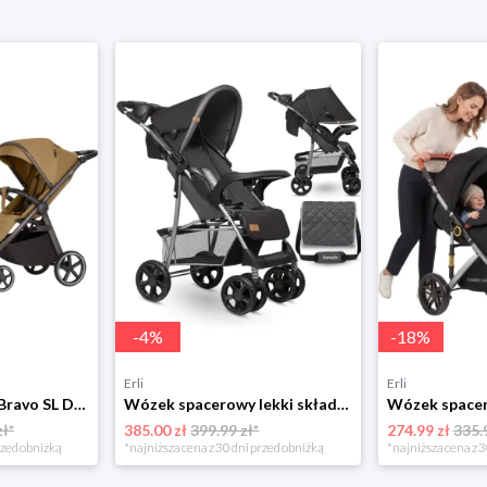
-
4
%
-
18
%
Erli
Erli
Wózek CARRELLO Bravo SL Deluxe Copper Beige 2026
Wózek spacerowy lekki składany duże koła czarny Lionelo Emma Plus + TORBA
zł*
385.00 zł
399.99 zł*
274.99 zł
335.
rzed obniżką
*najniższa cena z 30 dni przed obniżką
*najniższa cena z 3