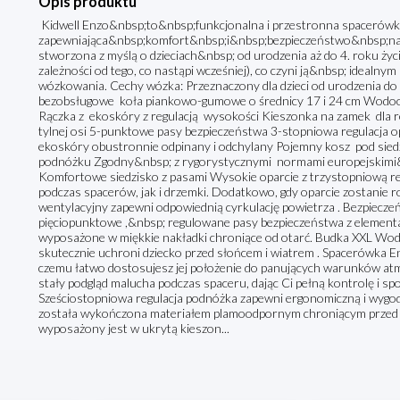
Opis produktu
Kidwell Enzo&nbsp;to&nbsp;funkcjonalna i przestronna spacerówk
zapewniająca&nbsp;komfort&nbsp;i&nbsp;bezpieczeństwo&nbsp;na 
stworzona z myślą o dzieciach&nbsp; od urodzenia aż do 4. roku życ
zależności od tego, co nastąpi wcześniej), co czyni ją&nbsp; idealn
wózkowania. Cechy wózka: Przeznaczony dla dzieci od urodzenia do 
bezobsługowe koła piankowo-gumowe o średnicy 17 i 24 cm Wodo
Rączka z ekoskóry z regulacją wysokości Kieszonka na zamek dla 
tylnej osi 5-punktowe pasy bezpieczeństwa 3-stopniowa regulacja op
ekoskóry obustronnie odpinany i odchylany Pojemny kosz pod sied
podnóżku Zgodny&nbsp; z rygorystycznymi normami europejskimi&
Komfortowe siedzisko z pasami Wysokie oparcie z trzystopniową r
podczas spacerów, jak i drzemki. Dodatkowo, gdy oparcie zostanie ro
wentylacyjny zapewni odpowiednią cyrkulację powietrza . Bezpiecz
pięciopunktowe ,&nbsp; regulowane pasy bezpieczeństwa z element
wyposażone w miękkie nakładki chroniące od otarć. Budka XXL Wod
skutecznie uchroni dziecko przed słońcem i wiatrem . Spacerówka En
czemu łatwo dostosujesz jej położenie do panujących warunków a
stały podgląd malucha podczas spaceru, dając Ci pełną kontrolę i sp
Sześciostopniowa regulacja podnóżka zapewni ergonomiczną i wygod
została wykończona materiałem plamoodpornym chroniącym przed
wyposażony jest w ukrytą kieszon...