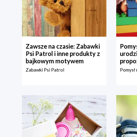
Zawsze na czasie: Zabawki
Pomys
Psi Patrol i inne produkty z
urodz
bajkowym motywem
propo
Zabawki Psi Patrol
Pomysł n