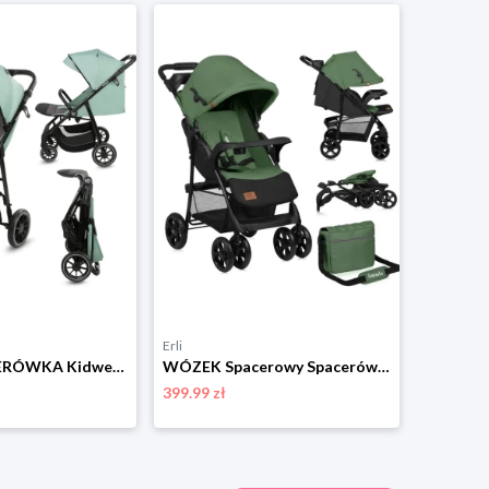
Erli
Erli
Wózek SPACERÓWKA Kidwell ENZO zielony budka XXL ocieplacz duże koła do 22kg
WÓZEK Spacerowy Spacerówka LEKKI Składany Duże Koła + TORBA Lionelo Emma
399.99 zł
489.90 zł