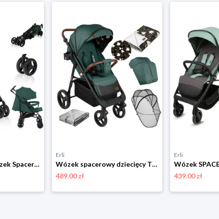
Erli
Erli
Lekki Składany Wózek Spacerowy Dziecięcy Spacerówka Parasolka Pasy Lionelo
Wózek spacerowy dziecięcy TULANO zielony lekki składany spacerówka + kocyk
489.00 zł
439.00 zł