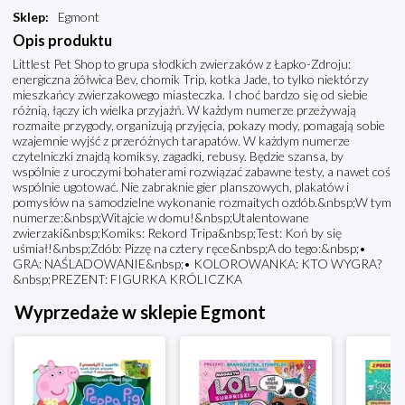
Sklep
:
Egmont
Opis produktu
Littlest Pet Shop to grupa słodkich zwierzaków z Łapko-Zdroju:
energiczna żółwica Bev, chomik Trip, kotka Jade, to tylko niektórzy
mieszkańcy zwierzakowego miasteczka. I choć bardzo się od siebie
różnią, łączy ich wielka przyjaźń. W każdym numerze przeżywają
rozmaite przygody, organizują przyjęcia, pokazy mody, pomagają sobie
wzajemnie wyjść z przeróżnych tarapatów. W każdym numerze
czytelniczki znajdą komiksy, zagadki, rebusy. Będzie szansa, by
wspólnie z uroczymi bohaterami rozwiązać zabawne testy, a nawet coś
wspólnie ugotować. Nie zabraknie gier planszowych, plakatów i
pomysłów na samodzielne wykonanie rozmaitych ozdób.&nbsp;W tym
numerze:&nbsp;Witajcie w domu!&nbsp;Utalentowane
zwierzaki&nbsp;Komiks: Rekord Tripa&nbsp;Test: Koń by się
uśmiał!&nbsp;Zdób: Pizzę na cztery ręce&nbsp;A do tego:&nbsp;•
GRA: NAŚLADOWANIE&nbsp;• KOLOROWANKA: KTO WYGRA?
&nbsp;PREZENT: FIGURKA KRÓLICZKA
Wyprzedaże w sklepie Egmont