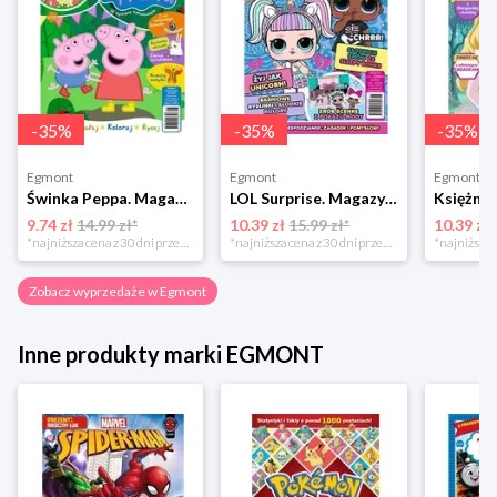
-
35
%
-
35
%
-
35
%
Egmont
Egmont
Egmont
Świnka Peppa. Magazyn 6/2023 Egmont
LOL Surprise. Magazyn 6/2023 Egmont
9.74 zł
14.99 zł*
10.39 zł
15.99 zł*
10.39 zł
*najniższa cena z 30 dni przed obniżką
*najniższa cena z 30 dni przed obniżką
Zobacz wyprzedaże w Egmont
Inne produkty marki EGMONT