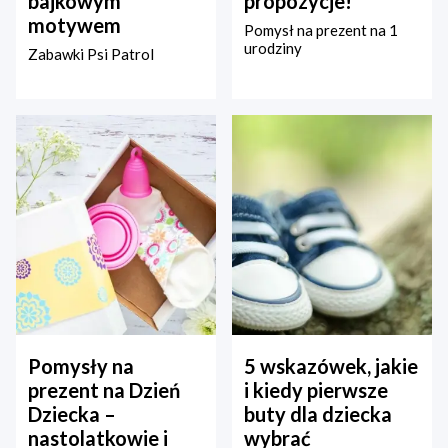
bajkowym
propozycje!
motywem
Pomysł na prezent na 1
urodziny
Zabawki Psi Patrol
Pomysły na
5 wskazówek, jakie
prezent na Dzień
i kiedy pierwsze
Dziecka –
buty dla dziecka
nastolatkowie i
wybrać