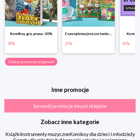
Komiksy, gry, prasa -30%
Czasopisma jeszcze taniej! Rabat do -25%
Komiks
30%
25%
45%
Zobacz promocje w Egmont
Inne promocje
Sprawdź promocje innych sklepów
Zobacz inne kategorie
Książki
Instrumenty muzyczne
Komiksy dla dzieci i młodzieży
Gazety dla młodzieży
Akcesoria szkolne i papiernicze