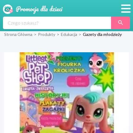
Promocje
Strona Główna
>
Produkty
>
Edukacja
>
Gazety dla młodzieży
Produkty
Sklepy
Blog
Wyprawka