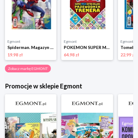
Egmont
Egmont
Egmont
Spiderman. Magazyn 2/2025 Egmont
POKEMON SUPER MEGA EXTRA DELUXE. Przewodnik trenera Egmont
19.98 zł
64.98 zł
22.99 zł
Zobacz markę EGMONT
Promocje w sklepie Egmont