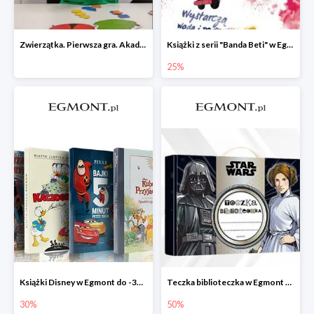
Zwierzątka. Pierwsza gra. Akademia Mądrego Dziecka
Książki z serii "Banda Beti" w Egmont do -25%
25%
Książki Disney w Egmont do -30%
Teczka biblioteczka w Egmont -50%
30%
50%