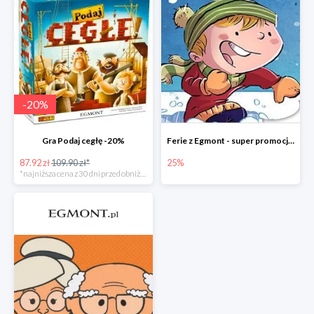
-
20
%
Gra Podaj cegłę -20%
Ferie z Egmont - super promocje do -25%
87.92 zł
109.90 zł*
25%
*najniższa cena z 30 dni przed obniżką