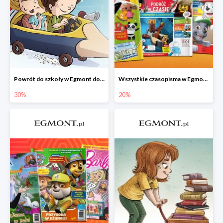
Powrót do szkoły w Egmont do -30%
Wszystkie czasopisma w Egmont -20%
30%
20%