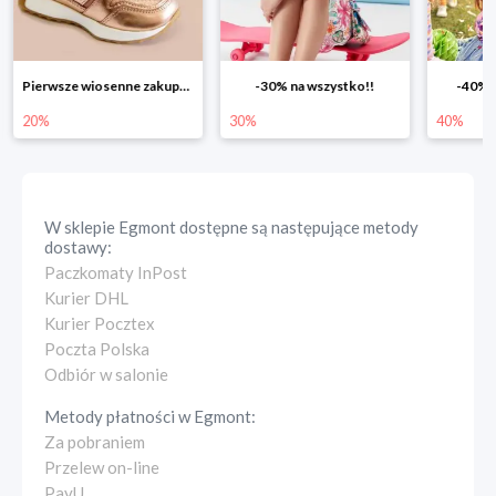
-30% na wszystko!!
-40% na drugą sztukę
Wiosenn
30%
40%
25%
W sklepie
Egmont
dostępne są następujące metody
dostawy:
Paczkomaty InPost
Kurier DHL
Kurier Pocztex
Poczta Polska
Odbiór w salonie
Metody płatności w
Egmont
:
Za pobraniem
Przelew on-line
PayU