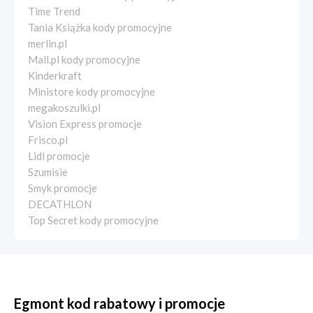
Time Trend
Tania Książka kody promocyjne
merlin.pl
Mall.pl kody promocyjne
Kinderkraft
Ministore kody promocyjne
megakoszulki.pl
Vision Express promocje
Frisco.pl
Lidl promocje
Szumisie
Smyk promocje
DECATHLON
Top Secret kody promocyjne
Egmont kod rabatowy i promocje