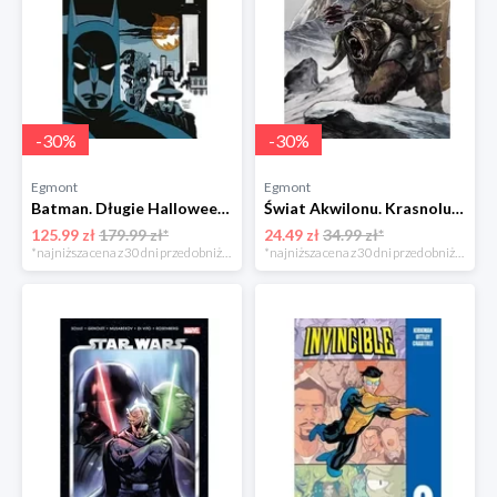
-
30
%
-
30
%
Egmont
Egmont
Batman. Długie Halloween Egmont
Świat Akwilonu. Krasnoludy. Jorun z Bractwa Kuźni. Tom 6 Egmont
125.99 zł
179.99 zł*
24.49 zł
34.99 zł*
*najniższa cena z 30 dni przed obniżką
*najniższa cena z 30 dni przed obniżką