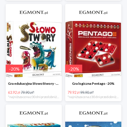
-
20
%
-
20
%
Gra edukacyjna SłowoStwory -20%
Gra logiczna Pentago -20%
63.92 zł
79.90 zł*
79.92 zł
99.90 zł*
*najniższa cena z 30 dni przed obniżką
*najniższa cena z 30 dni przed obniżką