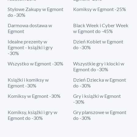
Stylowe Zakupy w Egmont
Komiksy w Egmont -25%
do -30%
Darmowa dostawa w
Black Week i Cyber Week
Egmont
w Egmont do -45%
Idealne prezenty w
Dzień Kobiet w Egmont
Egmont - książki i gry
do -30%
-30%
Wszystko w Egmont -30%
Wszystkie gry i klocki w
Egmont do -30%
Książki i komiksy w
Dzień Dziecka w Egmont
Egmont -30%
do -30%
Komiksy w Egmont -30%
Gry i książki w Egmont
-30%
Komiksy, książki i gry w
Gry planszowe w Egmont
Egmont do -30%
do -30%