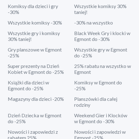
Komiksy dla dzieci i gry
Wszystkie komiksy 30%
-30%
taniej!
Wszystkie komiksy -30%
-30% na wszystko
Wszystkie gry i komiksy
Black Week Gry i klocki w
30% taniej!
Egmont do -30%
Gry planszowe w Egmont
Wszystkie gry w Egmont
-25%
do -25%
Super prezenty na Dzień
25% rabatu na wszystko w
Kobiet w Egmont do -25%
Egmont
Książki dla dzieci w
Komiksy w Egmont do
Egmont do -25%
-25%
Magazyny dla dzieci -20%
Planszówki dla całej
rodziny
Dzień Dziecka w Egmont
Weekend Gier i Klocków
do -25%
w Egmont do -30%
Nowości i zapowiedzi z
Nowości i zapowiedzi w
rabatem 25%
Egmont -25%