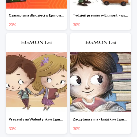
Czasopisma dla dzieci w Egmont do -20%
Tydzień premier w Egmont - wszystko -30%
20%
30%
Prezenty na Walentynki w Egmont do -30%
Zaczytana zima - książki w Egmont -30%
30%
30%