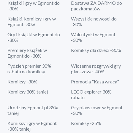
Książki i gry w Egmont do
Dostawa ZA DARMO do
-30%
paczkomatów
Książki, komiksy i gry w
Wszystkie nowości do
Egmont -30%
-30%
Gry i książki w Egmont do
Walentynki w Egmont
-30%
-30%
Premiery książek w
Komiksy dla dzieci -30%
Egmont do -30%
Tydzień premier 30%
Wiosenne rozgrywki gry
rabatu na komiksy
planszowe -40%
Komiksy -30%
Promocja "Kasa wraca"
Komiksy 30% taniej
LEGO explorer 30%
rabatu
Urodziny Egmont.pl 35%
Gry planszowe w Egmont
taniej
-30%
Komiksy i gry w Egmont
Komiksy -25%
-30% taniej