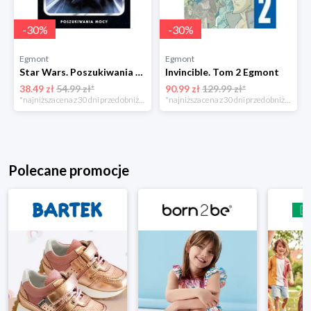
-
30
%
-
30
%
Egmont
Egmont
Star Wars. Poszukiwania Mocy. Tom 6 Egmont
Invincible. Tom 2 Egmont
38.49 zł
54.99 zł*
90.99 zł
129.99 zł*
*najniższa cena z 30 dni przed obniżką
*najniższa cena z 30 dni przed obniżką
Polecane promocje