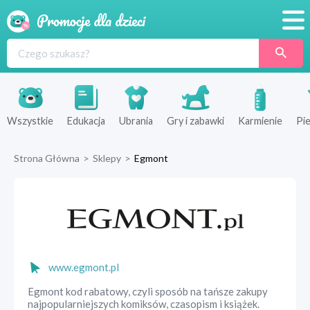
Promocje
Produkty
Sklepy
Wszystkie
Edukacja
Ubrania
Gry i zabawki
Karmienie
Pie
Blog
Strona Główna
>
Sklepy
>
Egmont
Wyprawka
www.egmont.pl
Egmont kod rabatowy, czyli sposób na tańsze zakupy
najpopularniejszych komiksów, czasopism i książek.