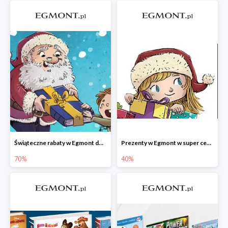
Świąteczne rabaty w Egmont do -70%
Prezenty w Egmont w super cenach
70%
40%