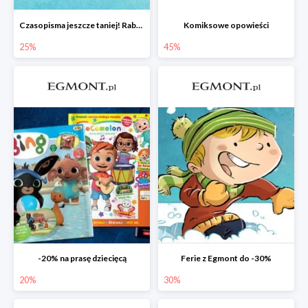
Czasopisma jeszcze taniej! Rabat do -25%
Komiksowe opowieści
25%
45%
-20% na prasę dziecięcą
Ferie z Egmont do -30%
20%
30%