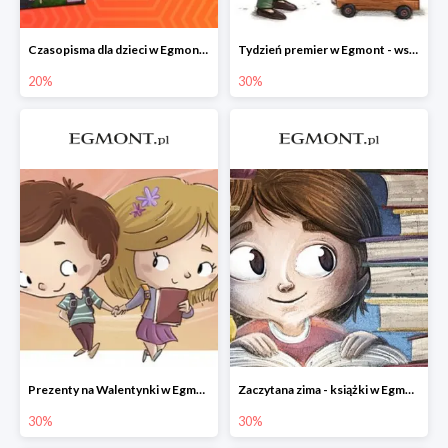
Czasopisma dla dzieci w Egmont do -20%
Tydzień premier w Egmont - wszystko -30%
20%
30%
Prezenty na Walentynki w Egmont do -30%
Zaczytana zima - książki w Egmont -30%
30%
30%