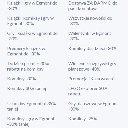
Książki i gry w Egmont do
Dostawa ZA DARMO do
-30%
paczkomatów
Książki, komiksy i gry w
Wszystkie nowości do
Egmont -30%
-30%
Gry i książki w Egmont do
Walentynki w Egmont
-30%
-30%
Premiery książek w
Komiksy dla dzieci -30%
Egmont do -30%
Tydzień premier 30%
Wiosenne rozgrywki gry
rabatu na komiksy
planszowe -40%
Komiksy -30%
Promocja "Kasa wraca"
Komiksy 30% taniej
LEGO explorer 30%
rabatu
Urodziny Egmont.pl 35%
Gry planszowe w Egmont
taniej
-30%
Komiksy i gry w Egmont
Komiksy -25%
-30% taniej