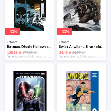
-
30
%
-
30
%
Egmont
Egmont
Batman. Długie Halloween Egmont
Świat Akwilonu. Krasnoludy. Jorun z Bractwa Kuźni. Tom 6 Egmont
125.99 zł
179.99 zł*
24.49 zł
34.99 zł*
*najniższa cena z 30 dni przed obniżką
*najniższa cena z 30 dni przed obniżką