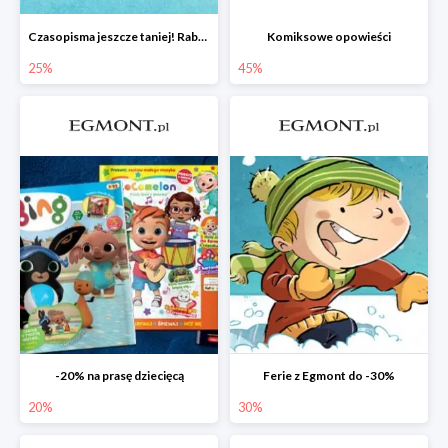
Czasopisma jeszcze taniej! Rabat do -25%
Komiksowe opowieści
25%
45%
-20% na prasę dziecięcą
Ferie z Egmont do -30%
20%
30%