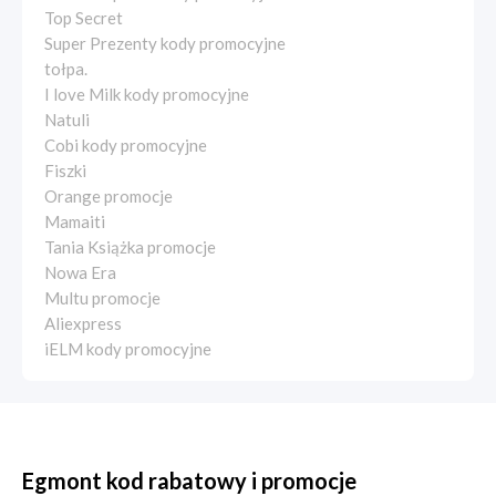
Top Secret
Super Prezenty kody promocyjne
tołpa.
I love Milk kody promocyjne
Natuli
Cobi kody promocyjne
Fiszki
Orange promocje
Mamaiti
Tania Książka promocje
Nowa Era
Multu promocje
Aliexpress
iELM kody promocyjne
Egmont kod rabatowy i promocje