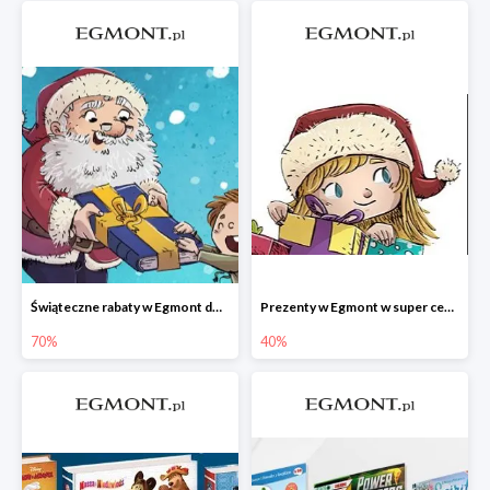
Świąteczne rabaty w Egmont do -70%
Prezenty w Egmont w super cenach
70%
40%