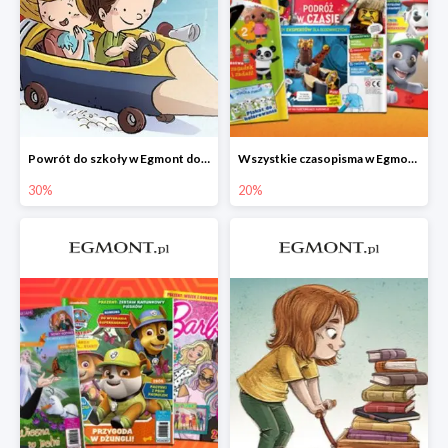
Powrót do szkoły w Egmont do -30%
Wszystkie czasopisma w Egmont -20%
30%
20%