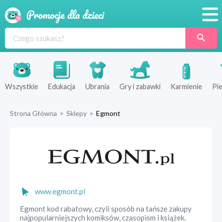
Promocje
Produkty
Sklepy
Wszystkie
Edukacja
Ubrania
Gry i zabawki
Karmienie
Pie
Blog
Strona Główna
>
Sklepy
>
Egmont
Wyprawka
www.egmont.pl
Egmont kod rabatowy, czyli sposób na tańsze zakupy
najpopularniejszych komiksów, czasopism i książek.