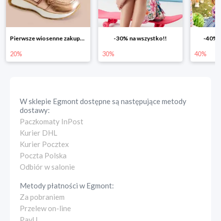
-30% na wszystko!!
-40% na drugą sztukę
Wiosenn
30%
40%
25%
W sklepie
Egmont
dostępne są następujące metody
dostawy:
Paczkomaty InPost
Kurier DHL
Kurier Pocztex
Poczta Polska
Odbiór w salonie
Metody płatności w
Egmont
:
Za pobraniem
Przelew on-line
PayU