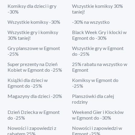
Komiksy dla dzieci i gry
Wszystkie komiksy 30%
-30%
taniej!
Wszystkie komiksy -30%
-30% na wszystko
Wszystkie gry i komiksy
Black Week Gry i klocki w
30% taniej!
Egmont do -30%
Gry planszowe w Egmont
Wszystkie gry w Egmont
-25%
do -25%
Super prezenty na Dzień
25% rabatu na wszystko w
Kobiet w Egmont do -25%
Egmont
Książki dla dzieci w
Komiksy w Egmont do
Egmont do -25%
-25%
Magazyny dla dzieci -20%
Planszówki dla całej
rodziny
Dzień Dziecka w Egmont
Weekend Gier i Klocków
do -25%
w Egmont do -30%
Nowości i zapowiedzi z
Nowości i zapowiedzi w
rabatem 25%
Egmont -25%