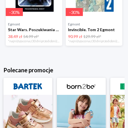
-
30
%
-
30
%
Egmont
Egmont
Star Wars. Poszukiwania Mocy. Tom 6 Egmont
Invincible. Tom 2 Egmont
38.49 zł
54.99 zł*
90.99 zł
129.99 zł*
*najniższa cena z 30 dni przed obniżką
*najniższa cena z 30 dni przed obniżką
Polecane promocje