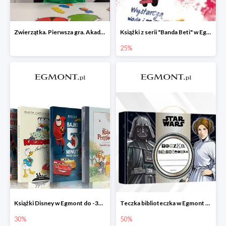
Zwierzątka. Pierwsza gra. Akademia Mądrego Dziecka
Książki z serii "Banda Beti" w Egmont do -25%
25%
Książki Disney w Egmont do -30%
Teczka biblioteczka w Egmont -50%
30%
50%