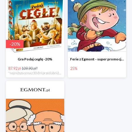
-
20
%
Gra Podaj cegłę -20%
Ferie z Egmont - super promocje do -25%
87.92 zł
109.90 zł*
25%
*najniższa cena z 30 dni przed obniżką