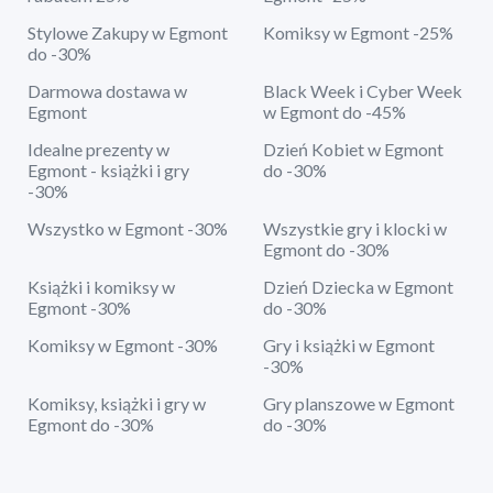
Stylowe Zakupy w Egmont
Komiksy w Egmont -25%
do -30%
Darmowa dostawa w
Black Week i Cyber Week
Egmont
w Egmont do -45%
Idealne prezenty w
Dzień Kobiet w Egmont
Egmont - książki i gry
do -30%
-30%
Wszystko w Egmont -30%
Wszystkie gry i klocki w
Egmont do -30%
Książki i komiksy w
Dzień Dziecka w Egmont
Egmont -30%
do -30%
Komiksy w Egmont -30%
Gry i książki w Egmont
-30%
Komiksy, książki i gry w
Gry planszowe w Egmont
Egmont do -30%
do -30%