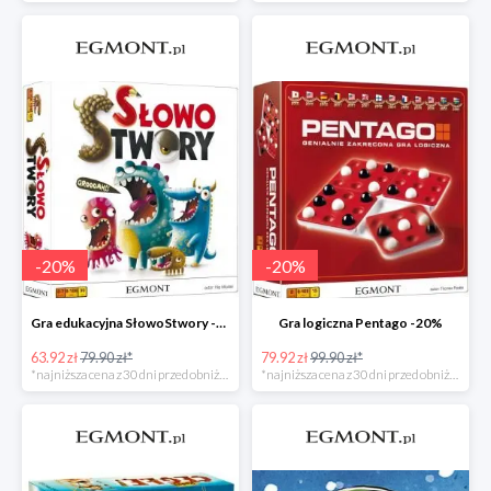
-
20
%
-
20
%
Gra edukacyjna SłowoStwory -20%
Gra logiczna Pentago -20%
63.92 zł
79.90 zł*
79.92 zł
99.90 zł*
*najniższa cena z 30 dni przed obniżką
*najniższa cena z 30 dni przed obniżką