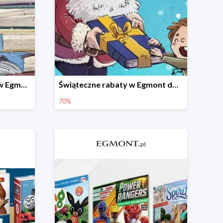
Zaczytana zima - książki w Egmont -30%
Świąteczne rabaty w Egmont do -70%
70%