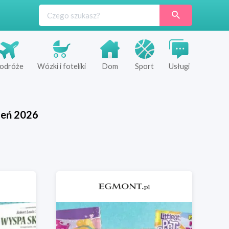
odróże
Wózki i foteliki
Dom
Sport
Usługi
ień
2026