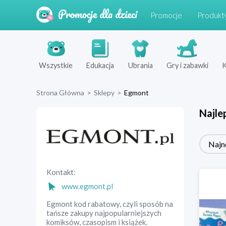
Promocje
Produkt
Wszystkie
Edukacja
Ubrania
Gry i zabawki
K
Strona Główna
>
Sklepy
>
Egmont
Najle
Najn
Kontakt:
www.egmont.pl
Egmont kod rabatowy, czyli sposób na
tańsze zakupy najpopularniejszych
komiksów, czasopism i książek.