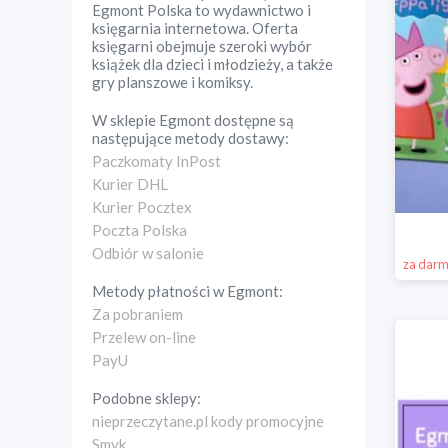
Egmont Polska to wydawnictwo i
księgarnia internetowa. Oferta
księgarni obejmuje szeroki wybór
książek dla dzieci i młodzieży, a także
gry planszowe i komiksy.
W sklepie
Egmont
dostępne są
następujące metody dostawy:
Paczkomaty InPost
Kurier DHL
Kurier Pocztex
Poczta Polska
Odbiór w salonie
za dar
Metody płatności w
Egmont
:
Za pobraniem
Przelew on-line
PayU
Podobne sklepy:
nieprzeczytane.pl kody promocyjne
Smyk