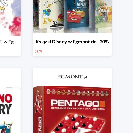
Książki z serii "Banda Beti" w Egmont do -25%
Książki Disney w Egmont do -30%
30%