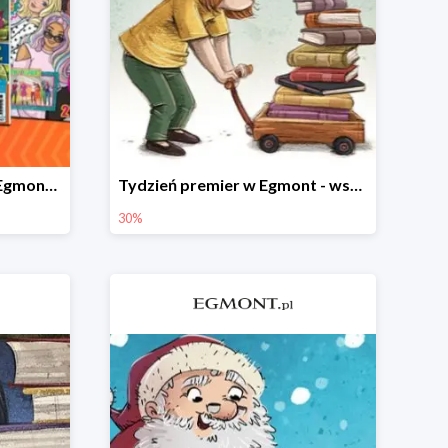
Czasopisma dla dzieci w Egmont do -20%
Tydzień premier w Egmont - wszystko -30%
30%