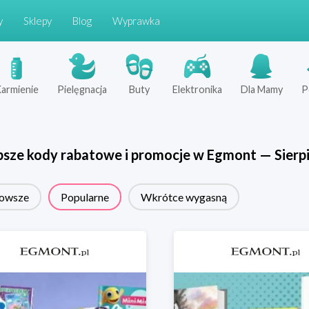
y
Sklepy
Blog
Wyprawka
armienie
Pielęgnacja
Buty
Elektronika
Dla Mamy
P
psze kody rabatowe i promocje w
Egmont
—
Sierp
owsze
Popularne
Wkrótce wygasną