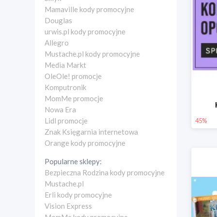
Mamaville kody promocyjne
Douglas
urwis.pl kody promocyjne
Allegro
Mustache.pl kody promocyjne
Media Markt
OleOle! promocje
Komputronik
MomMe promocje
Nowa Era
Lidl promocje
45%
Znak Księgarnia internetowa
Orange kody promocyjne
Popularne sklepy:
Bezpieczna Rodzina kody promocyjne
Mustache.pl
Erli kody promocyjne
Vision Express