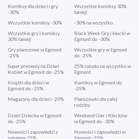
Komiksy dla dzieci i gry
Wszystkie komiksy 30%
-30%
taniej!
Wszystkie komiksy -30%
-30% na wszystko
Wszystkie gry i komiksy
Black Week Gry i klocki w
30% taniej!
Egmont do -30%
Gry planszowe w Egmont
Wszystkie gry w Egmont
-25%
do -25%
Super prezenty na Dzień
25% rabatu na wszystko w
Kobiet w Egmont do -25%
Egmont
Książki dla dzieci w
Komiksy w Egmont do
Egmont do -25%
-25%
Magazyny dla dzieci -20%
Planszówki dla całej
rodziny
Dzień Dziecka w Egmont
Weekend Gier i Klocków
do -25%
w Egmont do -30%
Nowości i zapowiedzi z
Nowości i zapowiedzi w
rabatem 25%
Egmont -25%