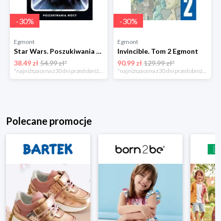
-
30
%
-
30
%
Egmont
Egmont
Star Wars. Poszukiwania Mocy. Tom 6 Egmont
Invincible. Tom 2 Egmont
38.49 zł
54.99 zł*
90.99 zł
129.99 zł*
*najniższa cena z 30 dni przed obniżką
*najniższa cena z 30 dni przed obniżką
Polecane promocje