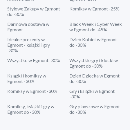
Stylowe Zakupy w Egmont
Komiksy w Egmont -25%
do -30%
Darmowa dostawa w
Black Week i Cyber Week
Egmont
w Egmont do -45%
Idealne prezenty w
Dzień Kobiet w Egmont
Egmont - książki i gry
do -30%
-30%
Wszystko w Egmont -30%
Wszystkie gry i klocki w
Egmont do -30%
Książki i komiksy w
Dzień Dziecka w Egmont
Egmont -30%
do -30%
Komiksy w Egmont -30%
Gry i książki w Egmont
-30%
Komiksy, książki i gry w
Gry planszowe w Egmont
Egmont do -30%
do -30%