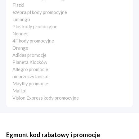
Fiszki
ezebra.pl kody promocyjne
Limango
Plus kody promocyjne
Neonet
4F kody promocyjne
Orange
Adidas promocje
Planeta Klocków
Allegro promocje
nieprzeczytane.pl
Maylily promocje
Mall.pl
Vision Express kody promocyjne
Egmont kod rabatowy i promocje