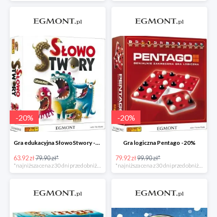
-
20
%
-
20
%
Gra edukacyjna SłowoStwory -20%
Gra logiczna Pentago -20%
63.92 zł
79.90 zł*
79.92 zł
99.90 zł*
*najniższa cena z 30 dni przed obniżką
*najniższa cena z 30 dni przed obniżką