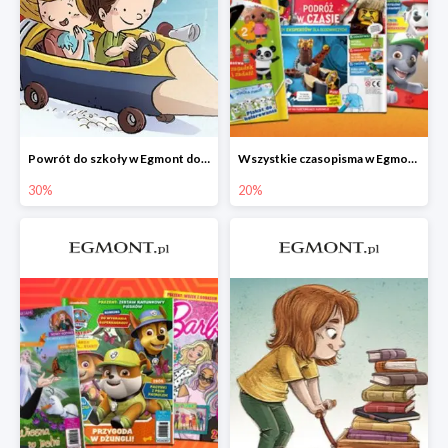
Powrót do szkoły w Egmont do -30%
Wszystkie czasopisma w Egmont -20%
30%
20%