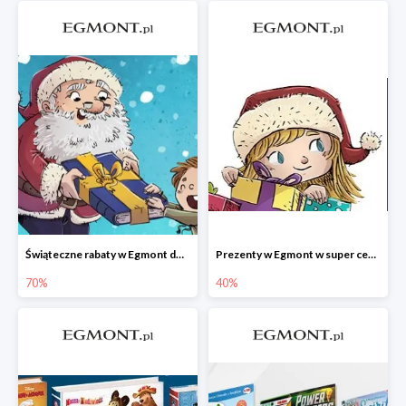
Świąteczne rabaty w Egmont do -70%
Prezenty w Egmont w super cenach
70%
40%