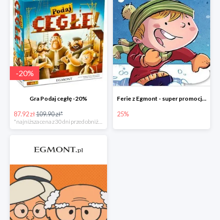
-
20
%
Gra Podaj cegłę -20%
Ferie z Egmont - super promocje do -25%
87.92 zł
109.90 zł*
25%
*najniższa cena z 30 dni przed obniżką