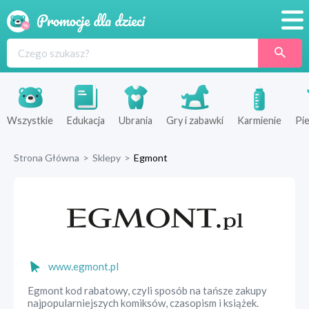
Promocje
Produkty
Sklepy
Wszystkie
Edukacja
Ubrania
Gry i zabawki
Karmienie
Pie
Blog
Strona Główna
>
Sklepy
>
Egmont
Wyprawka
www.egmont.pl
Egmont kod rabatowy, czyli sposób na tańsze zakupy
najpopularniejszych komiksów, czasopism i książek.