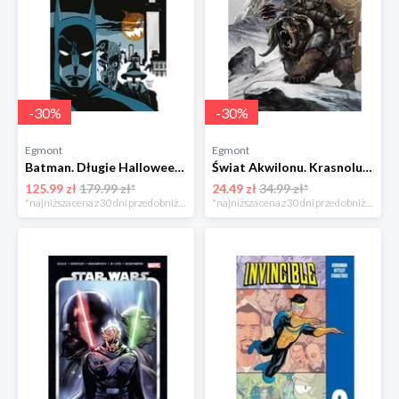
-
30
%
-
30
%
Egmont
Egmont
Batman. Długie Halloween Egmont
Świat Akwilonu. Krasnoludy. Jorun z Bractwa Kuźni. Tom 6 Egmont
125.99 zł
179.99 zł*
24.49 zł
34.99 zł*
*najniższa cena z 30 dni przed obniżką
*najniższa cena z 30 dni przed obniżką