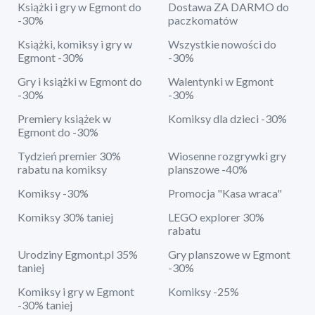
Książki i gry w Egmont do
Dostawa ZA DARMO do
-30%
paczkomatów
Książki, komiksy i gry w
Wszystkie nowości do
Egmont -30%
-30%
Gry i książki w Egmont do
Walentynki w Egmont
-30%
-30%
Premiery książek w
Komiksy dla dzieci -30%
Egmont do -30%
Tydzień premier 30%
Wiosenne rozgrywki gry
rabatu na komiksy
planszowe -40%
Komiksy -30%
Promocja "Kasa wraca"
Komiksy 30% taniej
LEGO explorer 30%
rabatu
Urodziny Egmont.pl 35%
Gry planszowe w Egmont
taniej
-30%
Komiksy i gry w Egmont
Komiksy -25%
-30% taniej