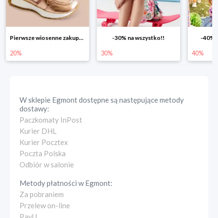
-30% na wszystko!!
-40% na drugą sztukę
Wiosenn
30%
40%
25%
W sklepie
Egmont
dostępne są następujące metody
dostawy:
Paczkomaty InPost
Kurier DHL
Kurier Pocztex
Poczta Polska
Odbiór w salonie
Metody płatności w
Egmont
:
Za pobraniem
Przelew on-line
PayU