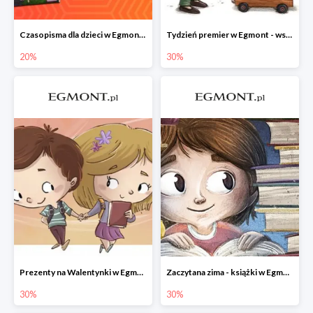
Czasopisma dla dzieci w Egmont do -20%
Tydzień premier w Egmont - wszystko -30%
20%
30%
Prezenty na Walentynki w Egmont do -30%
Zaczytana zima - książki w Egmont -30%
30%
30%