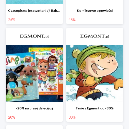
Czasopisma jeszcze taniej! Rabat do -25%
Komiksowe opowieści
25%
45%
-20% na prasę dziecięcą
Ferie z Egmont do -30%
20%
30%