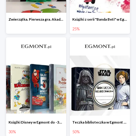
Zwierzątka. Pierwsza gra. Akademia Mądrego Dziecka
Książki z serii "Banda Beti" w Egmont do -25%
25%
Książki Disney w Egmont do -30%
Teczka biblioteczka w Egmont -50%
30%
50%