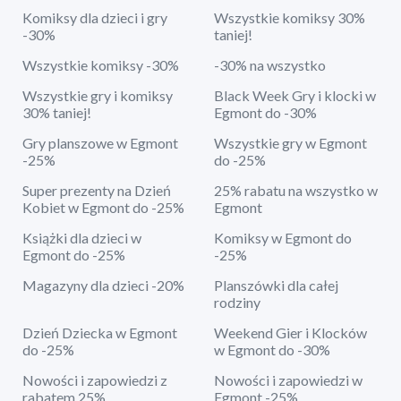
Komiksy dla dzieci i gry
Wszystkie komiksy 30%
-30%
taniej!
Wszystkie komiksy -30%
-30% na wszystko
Wszystkie gry i komiksy
Black Week Gry i klocki w
30% taniej!
Egmont do -30%
Gry planszowe w Egmont
Wszystkie gry w Egmont
-25%
do -25%
Super prezenty na Dzień
25% rabatu na wszystko w
Kobiet w Egmont do -25%
Egmont
Książki dla dzieci w
Komiksy w Egmont do
Egmont do -25%
-25%
Magazyny dla dzieci -20%
Planszówki dla całej
rodziny
Dzień Dziecka w Egmont
Weekend Gier i Klocków
do -25%
w Egmont do -30%
Nowości i zapowiedzi z
Nowości i zapowiedzi w
rabatem 25%
Egmont -25%