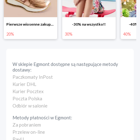
-30% na wszystko!!
-40% na drugą sztukę
Wiosenn
30%
40%
25%
W sklepie
Egmont
dostępne są następujące metody
dostawy:
Paczkomaty InPost
Kurier DHL
Kurier Pocztex
Poczta Polska
Odbiór w salonie
Metody płatności w
Egmont
:
Za pobraniem
Przelew on-line
PayU