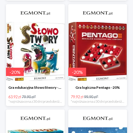
-
20
%
-
20
%
Gra edukacyjna SłowoStwory -20%
Gra logiczna Pentago -20%
63.92 zł
79.90 zł*
79.92 zł
99.90 zł*
*najniższa cena z 30 dni przed obniżką
*najniższa cena z 30 dni przed obniżką