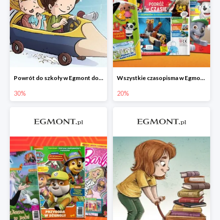
Powrót do szkoły w Egmont do -30%
Wszystkie czasopisma w Egmont -20%
30%
20%