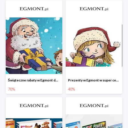
Świąteczne rabaty w Egmont do -70%
Prezenty w Egmont w super cenach
70%
40%