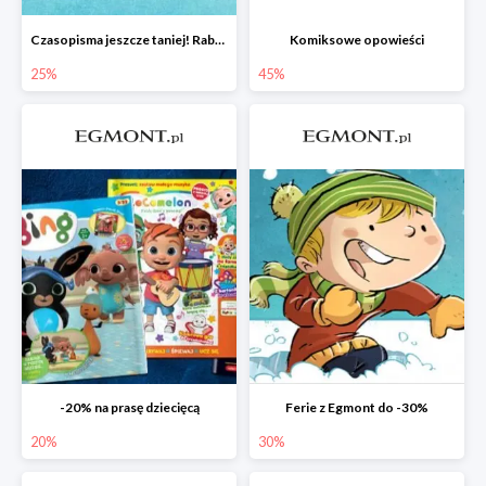
Czasopisma jeszcze taniej! Rabat do -25%
Komiksowe opowieści
25%
45%
-20% na prasę dziecięcą
Ferie z Egmont do -30%
20%
30%