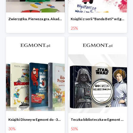
Zwierzątka. Pierwsza gra. Akademia Mądrego Dziecka
Książki z serii "Banda Beti" w Egmont do -25%
25%
Książki Disney w Egmont do -30%
Teczka biblioteczka w Egmont -50%
30%
50%