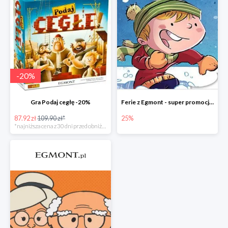
-
20
%
Gra Podaj cegłę -20%
Ferie z Egmont - super promocje do -25%
87.92 zł
109.90 zł*
25%
*najniższa cena z 30 dni przed obniżką