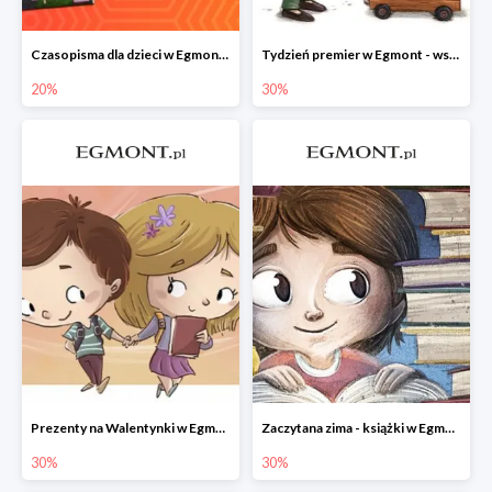
Czasopisma dla dzieci w Egmont do -20%
Tydzień premier w Egmont - wszystko -30%
20%
30%
Prezenty na Walentynki w Egmont do -30%
Zaczytana zima - książki w Egmont -30%
30%
30%