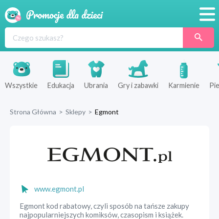
Promocje
Produkty
Sklepy
Wszystkie
Edukacja
Ubrania
Gry i zabawki
Karmienie
Pie
Blog
Strona Główna
>
Sklepy
>
Egmont
Wyprawka
www.egmont.pl
Egmont kod rabatowy, czyli sposób na tańsze zakupy
najpopularniejszych komiksów, czasopism i książek.