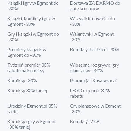
Książki i gry w Egmont do
Dostawa ZA DARMO do
-30%
paczkomatów
Książki, komiksy i gry w
Wszystkie nowości do
Egmont -30%
-30%
Gry i książki w Egmont do
Walentynki w Egmont
-30%
-30%
Premiery książek w
Komiksy dla dzieci -30%
Egmont do -30%
Tydzień premier 30%
Wiosenne rozgrywki gry
rabatu na komiksy
planszowe -40%
Komiksy -30%
Promocja "Kasa wraca"
Komiksy 30% taniej
LEGO explorer 30%
rabatu
Urodziny Egmont.pl 35%
Gry planszowe w Egmont
taniej
-30%
Komiksy i gry w Egmont
Komiksy -25%
-30% taniej