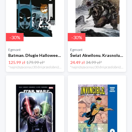
-
30
%
-
30
%
Egmont
Egmont
Batman. Długie Halloween Egmont
Świat Akwilonu. Krasnoludy. Jorun z Bractwa Kuźni. Tom 6 Egmont
125.99 zł
179.99 zł*
24.49 zł
34.99 zł*
*najniższa cena z 30 dni przed obniżką
*najniższa cena z 30 dni przed obniżką