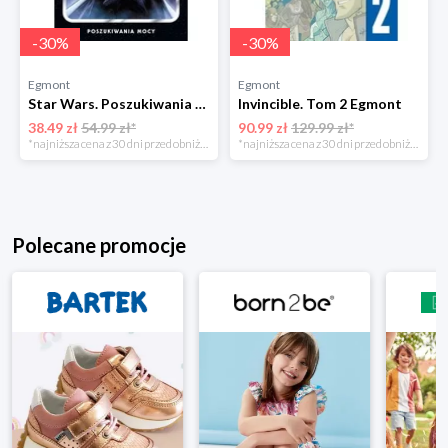
-
30
%
-
30
%
Egmont
Egmont
Star Wars. Poszukiwania Mocy. Tom 6 Egmont
Invincible. Tom 2 Egmont
38.49 zł
54.99 zł*
90.99 zł
129.99 zł*
*najniższa cena z 30 dni przed obniżką
*najniższa cena z 30 dni przed obniżką
Polecane promocje