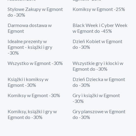
Stylowe Zakupy w Egmont
Komiksy w Egmont -25%
do -30%
Darmowa dostawa w
Black Week i Cyber Week
Egmont
w Egmont do -45%
Idealne prezenty w
Dzień Kobiet w Egmont
Egmont - książki i gry
do -30%
-30%
Wszystko w Egmont -30%
Wszystkie gry i klocki w
Egmont do -30%
Książki i komiksy w
Dzień Dziecka w Egmont
Egmont -30%
do -30%
Komiksy w Egmont -30%
Gry i książki w Egmont
-30%
Komiksy, książki i gry w
Gry planszowe w Egmont
Egmont do -30%
do -30%