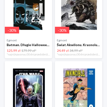
-
30
%
-
30
%
Egmont
Egmont
Batman. Długie Halloween Egmont
Świat Akwilonu. Krasnoludy. Jorun z Bractwa Kuźni. Tom 6 Egmont
125.99 zł
179.99 zł*
24.49 zł
34.99 zł*
*najniższa cena z 30 dni przed obniżką
*najniższa cena z 30 dni przed obniżką