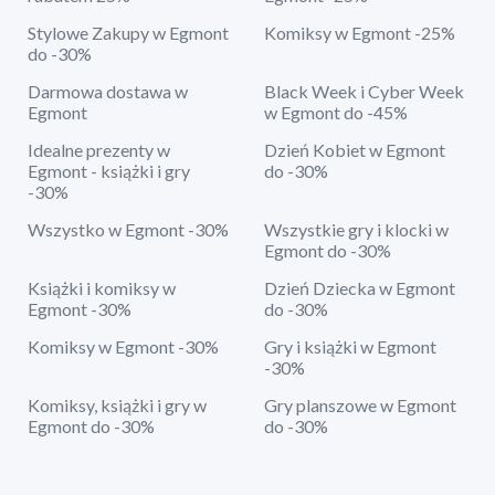
Stylowe Zakupy w Egmont
Komiksy w Egmont -25%
do -30%
Darmowa dostawa w
Black Week i Cyber Week
Egmont
w Egmont do -45%
Idealne prezenty w
Dzień Kobiet w Egmont
Egmont - książki i gry
do -30%
-30%
Wszystko w Egmont -30%
Wszystkie gry i klocki w
Egmont do -30%
Książki i komiksy w
Dzień Dziecka w Egmont
Egmont -30%
do -30%
Komiksy w Egmont -30%
Gry i książki w Egmont
-30%
Komiksy, książki i gry w
Gry planszowe w Egmont
Egmont do -30%
do -30%