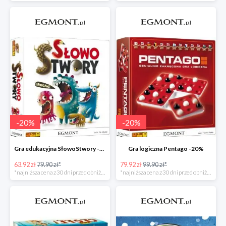
-
20
%
-
20
%
Gra edukacyjna SłowoStwory -20%
Gra logiczna Pentago -20%
63.92 zł
79.90 zł*
79.92 zł
99.90 zł*
*najniższa cena z 30 dni przed obniżką
*najniższa cena z 30 dni przed obniżką