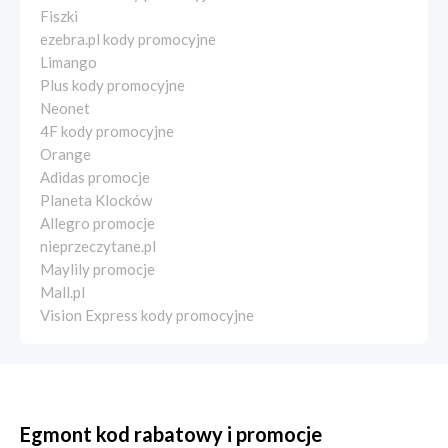
Fiszki
ezebra.pl kody promocyjne
Limango
Plus kody promocyjne
Neonet
4F kody promocyjne
Orange
Adidas promocje
Planeta Klocków
Allegro promocje
nieprzeczytane.pl
Maylily promocje
Mall.pl
Vision Express kody promocyjne
Egmont kod rabatowy i promocje