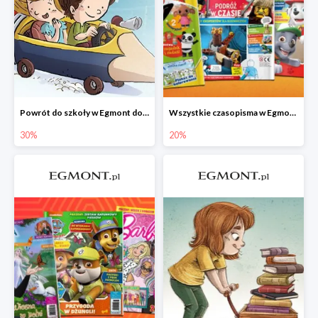
Powrót do szkoły w Egmont do -30%
Wszystkie czasopisma w Egmont -20%
30%
20%