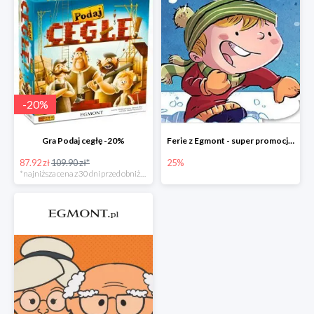
-
20
%
Gra Podaj cegłę -20%
Ferie z Egmont - super promocje do -25%
87.92 zł
109.90 zł*
25%
*najniższa cena z 30 dni przed obniżką