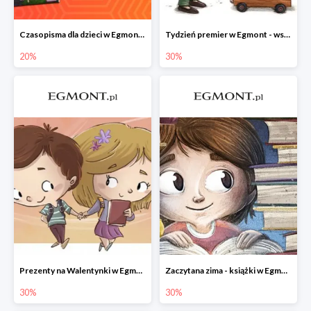
Czasopisma dla dzieci w Egmont do -20%
Tydzień premier w Egmont - wszystko -30%
20%
30%
Prezenty na Walentynki w Egmont do -30%
Zaczytana zima - książki w Egmont -30%
30%
30%