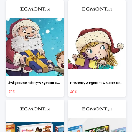
Świąteczne rabaty w Egmont do -70%
Prezenty w Egmont w super cenach
70%
40%