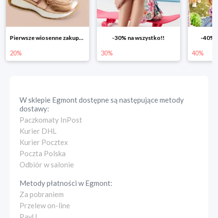
-30% na wszystko!!
-40% na drugą sztukę
Wiosenn
30%
40%
25%
W sklepie
Egmont
dostępne są następujące metody
dostawy:
Paczkomaty InPost
Kurier DHL
Kurier Pocztex
Poczta Polska
Odbiór w salonie
Metody płatności w
Egmont
:
Za pobraniem
Przelew on-line
PayU