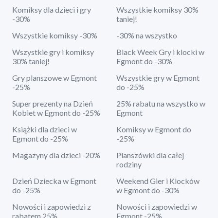
Komiksy dla dzieci i gry
Wszystkie komiksy 30%
-30%
taniej!
Wszystkie komiksy -30%
-30% na wszystko
Wszystkie gry i komiksy
Black Week Gry i klocki w
30% taniej!
Egmont do -30%
Gry planszowe w Egmont
Wszystkie gry w Egmont
-25%
do -25%
Super prezenty na Dzień
25% rabatu na wszystko w
Kobiet w Egmont do -25%
Egmont
Książki dla dzieci w
Komiksy w Egmont do
Egmont do -25%
-25%
Magazyny dla dzieci -20%
Planszówki dla całej
rodziny
Dzień Dziecka w Egmont
Weekend Gier i Klocków
do -25%
w Egmont do -30%
Nowości i zapowiedzi z
Nowości i zapowiedzi w
rabatem 25%
Egmont -25%