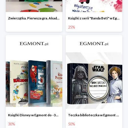
Zwierzątka. Pierwsza gra. Akademia Mądrego Dziecka
Książki z serii "Banda Beti" w Egmont do -25%
25%
Książki Disney w Egmont do -30%
Teczka biblioteczka w Egmont -50%
30%
50%