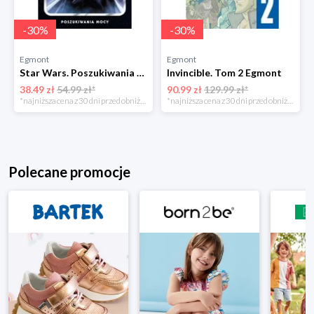
-
30
%
-
30
%
Egmont
Egmont
Star Wars. Poszukiwania Mocy. Tom 6 Egmont
Invincible. Tom 2 Egmont
38.49 zł
54.99 zł*
90.99 zł
129.99 zł*
*najniższa cena z 30 dni przed obniżką
*najniższa cena z 30 dni przed obniżką
Polecane promocje