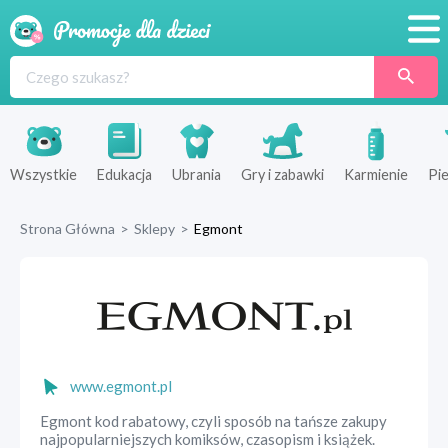
Promocje
Produkty
Sklepy
Wszystkie
Edukacja
Ubrania
Gry i zabawki
Karmienie
Pie
Blog
Strona Główna
>
Sklepy
>
Egmont
Wyprawka
www.egmont.pl
Egmont kod rabatowy, czyli sposób na tańsze zakupy
najpopularniejszych komiksów, czasopism i książek.