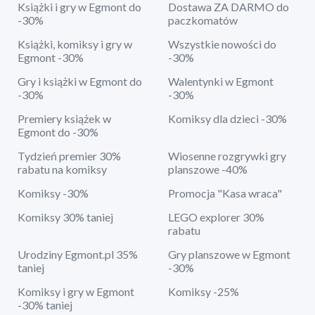
Książki i gry w Egmont do
Dostawa ZA DARMO do
-30%
paczkomatów
Książki, komiksy i gry w
Wszystkie nowości do
Egmont -30%
-30%
Gry i książki w Egmont do
Walentynki w Egmont
-30%
-30%
Premiery książek w
Komiksy dla dzieci -30%
Egmont do -30%
Tydzień premier 30%
Wiosenne rozgrywki gry
rabatu na komiksy
planszowe -40%
Komiksy -30%
Promocja "Kasa wraca"
Komiksy 30% taniej
LEGO explorer 30%
rabatu
Urodziny Egmont.pl 35%
Gry planszowe w Egmont
taniej
-30%
Komiksy i gry w Egmont
Komiksy -25%
-30% taniej