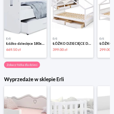
Erli
Erli
Erli
Łóżko dziecięce 180x90 białe + materac HAPPY
ŁÓŻKO DZIECIĘCE DREWNIANE 200x90 HELIA DOMEK 90x200 + STELAŻ + SZUFLADY
669.50 zł
399.00 zł
299.00 z
Zobacz łóżka dla dzieci
Wyprzedaże w sklepie Erli