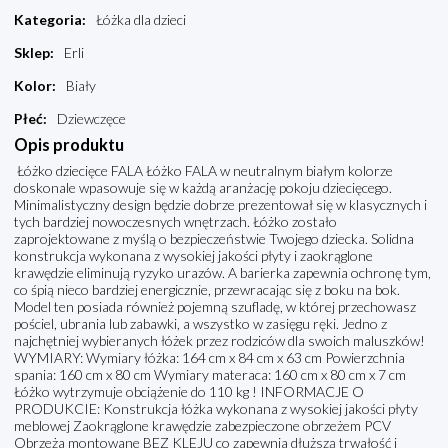
Kategoria
:
Łóżka dla dzieci
Sklep
:
Erli
Kolor
:
Biały
Płeć
:
Dziewczęce
Opis produktu
Łóżko dziecięce FALA Łóżko FALA w neutralnym białym kolorze
doskonale wpasowuje się w każdą aranżację pokoju dziecięcego.
Minimalistyczny design będzie dobrze prezentował się w klasycznych i
tych bardziej nowoczesnych wnętrzach. Łóżko zostało
zaprojektowane z myślą o bezpieczeństwie Twojego dziecka. Solidna
konstrukcja wykonana z wysokiej jakości płyty i zaokrąglone
krawędzie eliminują ryzyko urazów. A barierka zapewnia ochronę tym,
co śpią nieco bardziej energicznie, przewracając się z boku na bok.
Model ten posiada również pojemną szufladę, w której przechowasz
pościel, ubrania lub zabawki, a wszystko w zasięgu ręki. Jedno z
najchętniej wybieranych łóżek przez rodziców dla swoich maluszków!
WYMIARY: Wymiary łóżka: 164 cm x 84 cm x 63 cm Powierzchnia
spania: 160 cm x 80 cm Wymiary materaca: 160 cm x 80 cm x 7 cm
Łóżko wytrzymuje obciążenie do 110 kg ! INFORMACJE O
PRODUKCIE: Konstrukcja łóżka wykonana z wysokiej jakości płyty
meblowej Zaokrąglone krawędzie zabezpieczone obrzeżem PCV
Obrzeża montowane BEZ KLEJU co zapewnia dłuższą trwałość i