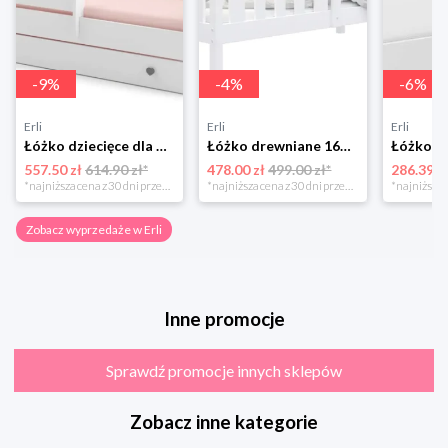
-
9
%
-
4
%
-
6
%
Erli
Erli
Erli
Łóżko dziecięce dla dziewczynki EmmaKOBI 160x80 białe z szufladą + materac
Łóżko drewniane 160x80 + materac BOBO P
557.50 zł
614.90 zł*
478.00 zł
499.00 zł*
286.39 z
*najniższa cena z 30 dni przed obniżką
*najniższa cena z 30 dni przed obniżką
Zobacz wyprzedaże w Erli
Inne promocje
Sprawdź promocje innych sklepów
Zobacz inne kategorie