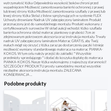
wytrzymałość łóżka Odpowiednia wysokość boków chroni przed
wypadnięciem Możliwość zamontowania barierki ochronnej z prawej
lub lewej strony łóżka Możliwość zamontowania szuflady z prawej lub
lewej strony łóżka Stelaż z listew sprężynujących w systemie FLEX
Uchwyty drewniane Nadruk UV zabezpieczony laminatem Produkt
przeznaczony jest do samodzielnego montażu Produkt wykonany z
certyfikowanych surowców W skład aukcji wchodzi: łóżko szuflada
barierka ochronna stelaż materac piankowy o grubości 7cm ze
zdejmowanym pokrowcem akcesoria oraz instrukcja montażu Trwały
nadruk UV zabezpieczony laminatem Materac GRATIS, aby Twój
maluch mógł się cieszyć z łóżka zaraz po dostarczeniu paczki Istnieje
możliwość wymiany standardowego materaca na materac PIANKA-
KOKOS. W tym celu należy przejść do zakładki: " Wszystkie
przedmioty sprzedającego " i dodać do koszyka dopłatę do materaca
PIANKA-KOKOS. Nasze łóżka wykonujemy z najwyższą staranności!
SZCZEGÓŁY PRODUKTU prosty samodzielny montaż wszystkie
niezbędne akcesoria instrukcja montażu ZALECANA
KONSERWACJA ...
Podobne produkty