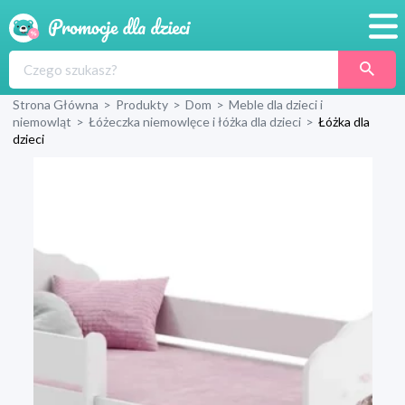
Promocje
Strona Główna
>
Produkty
>
Dom
>
Meble dla dzieci i
Produkty
niemowląt
>
Łóżeczka niemowlęce i łóżka dla dzieci
>
Łóżka dla
dzieci
Sklepy
Blog
Wyprawka