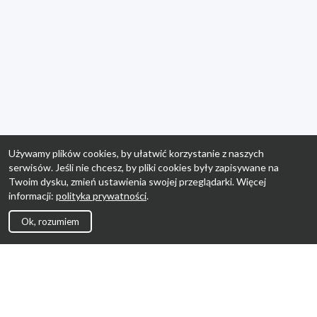
Używamy plików cookies, by ułatwić korzystanie z naszych
serwisów. Jeśli nie chcesz, by pliki cookies były zapisywane na
Twoim dysku, zmień ustawienia swojej przeglądarki. Więcej
informacji:
polityka prywatności
.
Ok, rozumiem