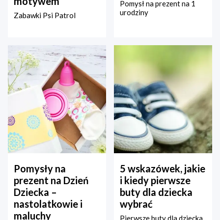
motywem
Pomysł na prezent na 1
urodziny
Zabawki Psi Patrol
Pomysły na
5 wskazówek, jakie
prezent na Dzień
i kiedy pierwsze
Dziecka –
buty dla dziecka
nastolatkowie i
wybrać
maluchy
Pierwsze buty dla dziecka