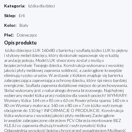
Kategoria
:
Łóżka dla dzieci
Sklep
:
Erli
Kolor
:
Biały
Płeć
:
Dziewczęce
Opis produktu
Łóżko dziecięce LUK 160x80 z barierką i szufladą Łóżko LUK to piękny
i stylowy mebel dziecięcy, który doskonale wpasowuje się w każdą
aranżację pokoju. Model LUK stworzony został z myślą o
bezpieczeństwie Twojego dziecka. Konstrukcja wykonana z wysokiej
jakości płyty meblowej zapewnia solidność, a zaokrąglone krawędzie
eliminują ryzyko urazów. W zestawie z łóżkiem znajduje się barierka
zabezpieczająca zapewniająca ochronę dziecku, które śpi nieco bardziej
energicznie. Szuflada zapewnia dodatkowe miejsce do przechowywania.
Stelaż wykonany jest z naturalnego drewna brzozowego. Najchętniej
wybierany model łóżka przez rodziców dla swoich pociech! WYMIARY:
Wymiary łóżka: 164 cm x 85 cm x 63 cm Powierzchnia spania: 160 cm x
80 cm Wymiary materaca: 160 cm x 80 cm x 7 cm Łóżko wytrzymuje
obciążenie do 110 kg ! INFORMACJE O PRODUKCIE: Konstrukcja
łóżka wykonana z wysokiej jakości płyty meblowej Zaokrąglone
krawędzie zabezpieczone obrzeżem PCV Obrzeża montowane BEZ
KLEJU co zapewnia dłuższą trwałość i wytrzymałość łóżka
Odpowiednia wysokość boków chroni przed wypadnięciem Możliwość