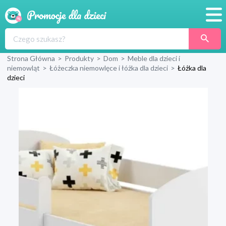
Promocje
Strona Główna
>
Produkty
>
Dom
>
Meble dla dzieci i
Produkty
niemowląt
>
Łóżeczka niemowlęce i łóżka dla dzieci
>
Łóżka dla
dzieci
Sklepy
Blog
Wyprawka