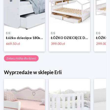
Erli
Erli
Erli
Łóżko dziecięce 180x90 białe + materac HAPPY
ŁÓŻKO DZIECIĘCE DREWNIANE 200x90 HELIA DOMEK 90x200 + STELAŻ + SZUFLADY
669.50 zł
399.00 zł
299.00 z
Zobacz łóżka dla dzieci
Wyprzedaże w sklepie Erli