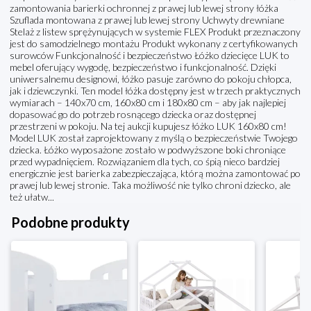
zamontowania barierki ochronnej z prawej lub lewej strony łóżka
Szuflada montowana z prawej lub lewej strony Uchwyty drewniane
Stelaż z listew sprężynujących w systemie FLEX Produkt przeznaczony
jest do samodzielnego montażu Produkt wykonany z certyfikowanych
surowców Funkcjonalność i bezpieczeństwo Łóżko dziecięce LUK to
mebel oferujący wygodę, bezpieczeństwo i funkcjonalność. Dzięki
uniwersalnemu designowi, łóżko pasuje zarówno do pokoju chłopca,
jak i dziewczynki. Ten model łóżka dostępny jest w trzech praktycznych
wymiarach – 140x70 cm, 160x80 cm i 180x80 cm – aby jak najlepiej
dopasować go do potrzeb rosnącego dziecka oraz dostępnej
przestrzeni w pokoju. Na tej aukcji kupujesz łóżko LUK 160x80 cm!
Model LUK został zaprojektowany z myślą o bezpieczeństwie Twojego
dziecka. Łóżko wyposażone zostało w podwyższone boki chroniące
przed wypadnięciem. Rozwiązaniem dla tych, co śpią nieco bardziej
energicznie jest barierka zabezpieczająca, którą można zamontować po
prawej lub lewej stronie. Taka możliwość nie tylko chroni dziecko, ale
też ułatw...
Podobne produkty