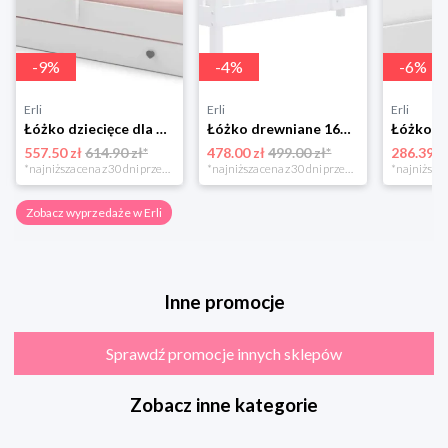
-
9
%
-
4
%
-
6
%
Erli
Erli
Erli
Łóżko dziecięce dla dziewczynki EmmaKOBI 160x80 białe z szufladą + materac
Łóżko drewniane 160x80 + materac BOBO P
557.50 zł
614.90 zł*
478.00 zł
499.00 zł*
286.39 z
*najniższa cena z 30 dni przed obniżką
*najniższa cena z 30 dni przed obniżką
Zobacz wyprzedaże w Erli
Inne promocje
Sprawdź promocje innych sklepów
Zobacz inne kategorie