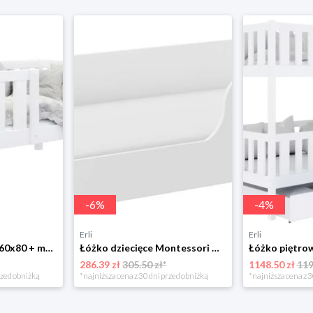
-
6
%
-
4
%
Erli
Erli
Łóżko drewniane 160x80 + materac BOBO P
Łóżko dziecięce Montessori COCO 140x70 Sonoma lub Białe
286.39 zł
305.50 zł*
1148.50 zł
119
rzed obniżką
*najniższa cena z 30 dni przed obniżką
*najniższa cena z 3