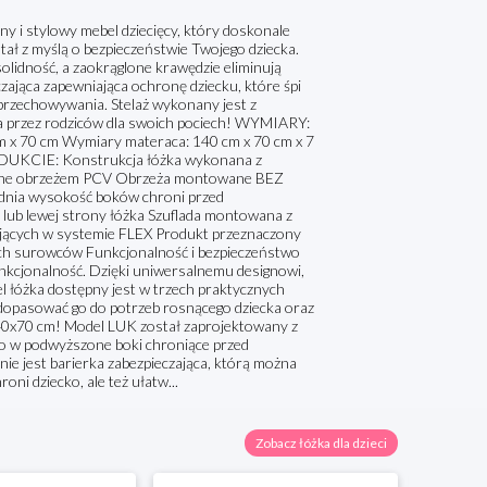
ny i stylowy mebel dziecięcy, który doskonale
ał z myślą o bezpieczeństwie Twojego dziecka.
olidność, a zaokrąglone krawędzie eliminują
zająca zapewniająca ochronę dziecku, które śpi
 przechowywania. Stelaż wykonany jest z
a przez rodziców dla swoich pociech! WYMIARY:
m x 70 cm Wymiary materaca: 140 cm x 70 cm x 7
DUKCIE: Konstrukcja łóżka wykonana z
czone obrzeżem PCV Obrzeża montowane BEZ
dnia wysokość boków chroni przed
lub lewej strony łóżka Szuflada montowana z
nujących w systemie FLEX Produkt przeznaczony
ch surowców Funkcjonalność i bezpieczeństwo
unkcjonalność. Dzięki uniwersalnemu designowi,
el łóżka dostępny jest w trzech praktycznych
 dopasować go do potrzeb rosnącego dziecka oraz
140x70 cm! Model LUK został zaprojektowany z
ło w podwyższone boki chroniące przed
nie jest barierka zabezpieczająca, którą można
ni dziecko, ale też ułatw...
Zobacz łóżka dla dzieci