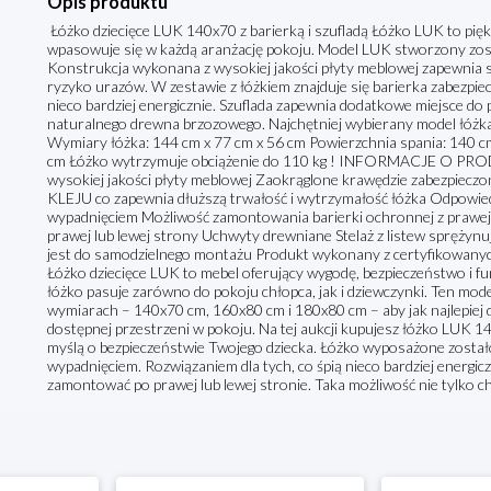
Opis produktu
Łóżko dziecięce LUK 140x70 z barierką i szufladą Łóżko LUK to pięk
wpasowuje się w każdą aranżację pokoju. Model LUK stworzony zost
Konstrukcja wykonana z wysokiej jakości płyty meblowej zapewnia s
ryzyko urazów. W zestawie z łóżkiem znajduje się barierka zabezpiec
nieco bardziej energicznie. Szuflada zapewnia dodatkowe miejsce do
naturalnego drewna brzozowego. Najchętniej wybierany model łóżk
Wymiary łóżka: 144 cm x 77 cm x 56 cm Powierzchnia spania: 140 c
cm Łóżko wytrzymuje obciążenie do 110 kg ! INFORMACJE O PRO
wysokiej jakości płyty meblowej Zaokrąglone krawędzie zabezpie
KLEJU co zapewnia dłuższą trwałość i wytrzymałość łóżka Odpowie
wypadnięciem Możliwość zamontowania barierki ochronnej z prawej 
prawej lub lewej strony Uchwyty drewniane Stelaż z listew spręży
jest do samodzielnego montażu Produkt wykonany z certyfikowany
Łóżko dziecięce LUK to mebel oferujący wygodę, bezpieczeństwo i f
łóżko pasuje zarówno do pokoju chłopca, jak i dziewczynki. Ten mod
wymiarach – 140x70 cm, 160x80 cm i 180x80 cm – aby jak najlepiej
dostępnej przestrzeni w pokoju. Na tej aukcji kupujesz łóżko LUK 
myślą o bezpieczeństwie Twojego dziecka. Łóżko wyposażone zosta
wypadnięciem. Rozwiązaniem dla tych, co śpią nieco bardziej energicz
zamontować po prawej lub lewej stronie. Taka możliwość nie tylko chro