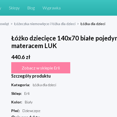
y
Sklepy
Blog
Wyprawka
mowląt
>
Łóżeczka niemowlęce i łóżka dla dzieci
>
Łóżka dla dzieci
Łóżko dziecięce 140x70 białe pojedyn
materacem LUK
440.6
zł
Zobacz w sklepie Erli
Szczegóły produktu
Kategoria
:
Łóżka dla dzieci
Sklep
:
Erli
Kolor
:
Biały
Płeć
:
Dziewczęce