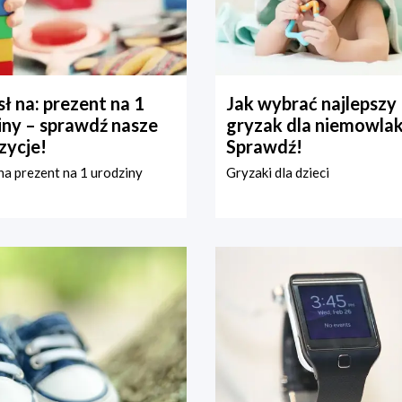
ł na: prezent na 1
Jak wybrać najlepszy
iny – sprawdź nasze
gryzak dla niemowla
zycje!
Sprawdź!
a prezent na 1 urodziny
Gryzaki dla dzieci