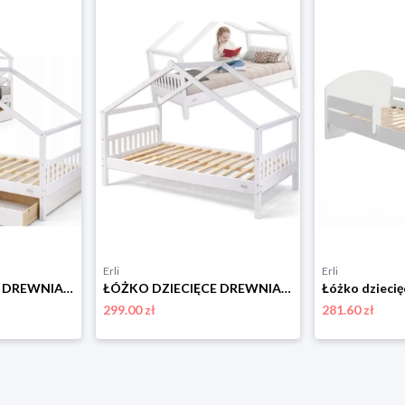
Erli
Erli
ŁÓŻKO DZIECIĘCE DREWNIANE 200x90 HELIA DOMEK 90x200 + STELAŻ + SZUFLADY
ŁÓŻKO DZIECIĘCE DREWNIANE 200x90 ALCUBE HELIA DOMEK 90x200 + STELAŻ
299.00 zł
281.60 zł