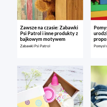
Zawsze na czasie: Zabawki
Pomys
Psi Patrol i inne produkty z
urodz
bajkowym motywem
propo
Zabawki Psi Patrol
Pomysł n