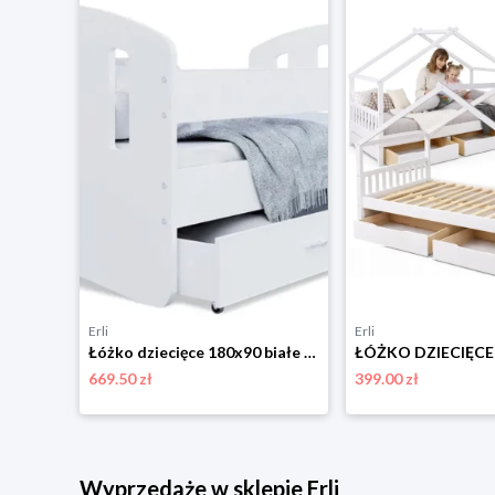
Erli
Erli
Łóżko dziecięce 160x80 białe jednoosobowe barierka materac dziewczynka FALA
Łóżko dziecięce 180x90 białe + materac HAPPY
669.50 zł
399.00 zł
Wyprzedaże w sklepie Erli