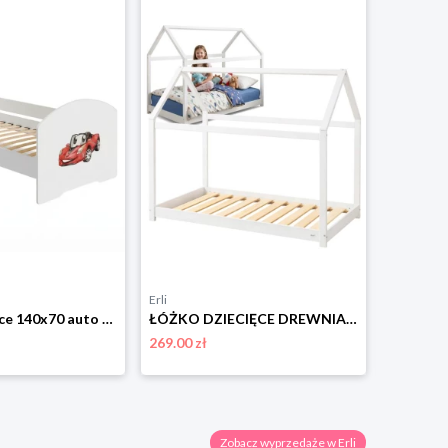
Erli
Erli
Łóżko dziecięce 140x70 auto tapczan jednoosobowy biały barierka stelaż LUK
ŁÓŻKO DZIECIĘCE DREWNIANE 160x80 MONTESSORI DOMEK 80x160 + STELAŻ
269.00 zł
299.00 zł
Zobacz wyprzedaże w Erli