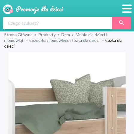
Promocje
Strona Główna
>
Produkty
>
Dom
>
Meble dla dzieci i
Produkty
niemowląt
>
Łóżeczka niemowlęce i łóżka dla dzieci
>
Łóżka dla
dzieci
Sklepy
Blog
Wyprawka