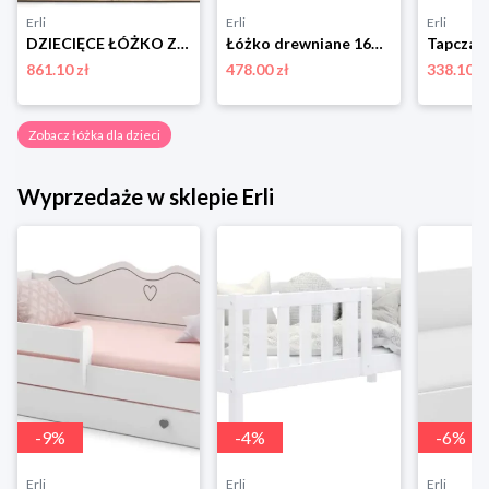
Erli
Erli
Erli
DZIECIĘCE ŁÓŻKO Z SZUFLADĄ DOMEK 80X160 ŁÓŻECZKO DREWNIANE DLA DZIECKA RBWN
Łóżko drewniane 160x80 + materac BOBO P
861.10 zł
478.00 zł
338.10 z
Zobacz łóżka dla dzieci
Wyprzedaże w sklepie Erli
-
9
%
-
4
%
-
6
%
Erli
Erli
Erli