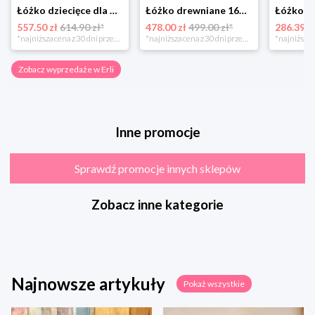
Łóżko dziecięce dla dziewczynki EmmaKOBI 160x80 białe z szufladą + materac
Łóżko drewniane 160x80 + materac BOBO P
557.50 zł
614.90 zł*
478.00 zł
499.00 zł*
286.39 z
*najniższa cena z 30 dni przed obniżką
*najniższa cena z 30 dni przed obniżką
Zobacz wyprzedaże w Erli
Inne promocje
Sprawdź promocje innych sklepów
Zobacz inne kategorie
Najnowsze artykuły
Pokaż wszystkie