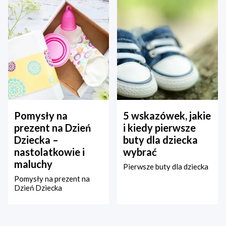
Pomysły na
5 wskazówek, jakie
prezent na Dzień
i kiedy pierwsze
Dziecka –
buty dla dziecka
nastolatkowie i
wybrać
maluchy
Pierwsze buty dla dziecka
Pomysły na prezent na
Dzień Dziecka