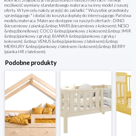
możliwość wymiany standardowego materaca na inny model z naszej
oferty. W tym celu należy przejść do zakładki: " Wszystkie przedmioty
sprzedającego " i dodać do koszyka dopłatę do interesującego Państwa
modelu materaca. Materace dostępne na naszych ofertach : DINO
(kieszeniowy z pianką).&nbsp; MARS (kieszeniowy z kokosem); NESO
&nbsp;(bonellowy); COCO &nbsp;(piankowy z kokosem);&nbsp; IMIR
&nbsp;(piankowy z gryką); BIANKA &nbsp;(piankowy z gryką i
kokosem); &nbsp; VENUS &nbsp;(piankowy z lateksem);&nbsp;
MERKURY &nbsp;(piankowy z lateksem i kokosem);&nbsp; BERRY
(pianka HR z lateksem).
Podobne produkty