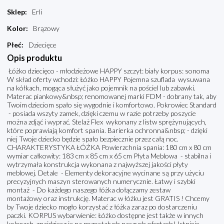
Sklep
:
Erli
Kolor
:
Brązowy
Płeć
:
Dziecięce
Opis produktu
Łóżko dziecięco - młodzieżowe HAPPY szczyt: biały korpus: sonoma
W skład oferty wchodzi: Łóżko HAPPY Pojemna szuflada wysuwana
na kółkach, mogąca służyć jako pojemnik na pościel lub zabawki.
Materac piankowy&nbsp; renomowanej marki FDM - dobrany tak, aby
Twoim dzieciom spało się wygodnie i komfortowo. Pokrowiec Standard
- posiada wszyty zamek, dzięki czemu w razie potrzeby poszycie
można zdjąć i wyprać. Stelaż Flex wykonany z listw sprężynujących,
które poprawiają komfort spania. Barierka ochronna&nbsp; - dzięki
niej Twoje dziecko będzie spało bezpiecznie przez całą noc.
CHARAKTERYSTYKA ŁÓŻKA Powierzchnia spania: 180 cm x 80 cm
wymiar całkowity: 183 cm x 85 cm x 65 cm Płyta Meblowa - stabilna i
wytrzymała konstrukcja wykonana z najwyższej jakości płyty
meblowej. Detale - Elementy dekoracyjne wycinane są przy użyciu
precyzyjnych maszyn sterowanych numerycznie. Łatwy i szybki
montaż - Do każdego naszego łóżka dołączamy zestaw
montażowy oraz instrukcję. Materac w łóżku jest GRATIS ! Chcemy
by Twoje dziecko mogło korzystać z łóżka zaraz po dostarczeniu
paczki. KORPUS wybarwienie: Łóżko dostępne jest także w innych
kolorach, znajdziesz je na pozostałych naszych ofertach! Istnieje