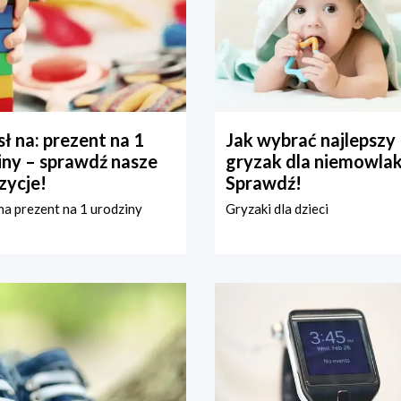
ł na: prezent na 1
Jak wybrać najlepszy
iny – sprawdź nasze
gryzak dla niemowla
zycje!
Sprawdź!
a prezent na 1 urodziny
Gryzaki dla dzieci