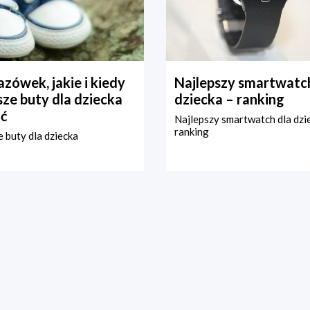
zówek, jakie i kiedy
Najlepszy smartwatch
ze buty dla dziecka
dziecka – ranking
ć
Najlepszy smartwatch dla dzi
ranking
 buty dla dziecka