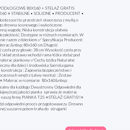
ODŁOGOWE 80X160 + STELAŻ GRATIS
60 ⭐ STABILNE • SOLIDNE • PRODUCENT •
essori to przestrzeń stworzona z myślą o
nego drewna sosnowego i wykończone
enną wygodę. Niska konstrukcja ułatwia
 niezależność. Dostępne w różnych rozmiarach. W
ie razem z dzieckiem ✅ Specyfikacja Producent:
terac:&nbsp; 80x160 cm Długość
czoła przy głowie: 38 cm Wysokość czoła przy
 skład zestawu wchodzi rama łóżka stelaż pod
materac piankowy ✅Cechy Łóżka Naturalne
eczny dla dzieci i środowiska Szeroka gama
 konstrukcja : Zapewnia bezpieczeństwo i
owoczesnych wnętrz Łatwy montaż : Zestaw
⭐ Materac w rozmiarze 80x160&nbsp;
idealny dla każdego Dwustronny Odpowiedni dla
jwyższej jakości pianka sprawia że materac
rzez naszą firmę PIANKA T25 ⭐STELAŻ GRATIS!!⭐
hodzi odpowiedni proces przygotowawczy. Drewno
ej suszarni potem trafia do strugarki