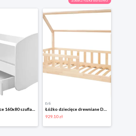
Zobacz łóżka dla dzieci
Erli
Erli
Łóżko dziecięce 160x80 szuflada materac ACMA
Łóżko dziecięce drewniane DOMEK z barierkami pojedyncze 180x80cm sosna LEON
929.10 zł
937.80 zł