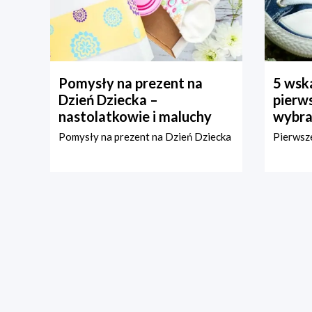
Pomysły na prezent na
5 wska
Dzień Dziecka –
pierws
nastolatkowie i maluchy
wybra
Pomysły na prezent na Dzień Dziecka
Pierwsze