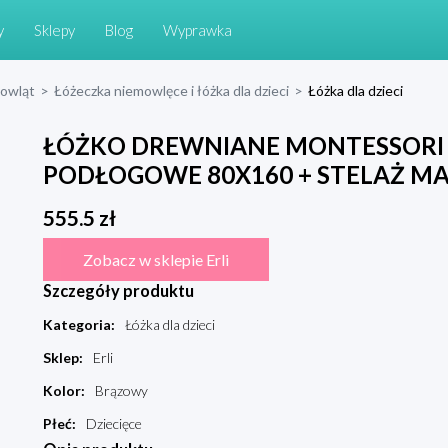
y
Sklepy
Blog
Wyprawka
mowląt
>
Łóżeczka niemowlęce i łóżka dla dzieci
>
Łóżka dla dzieci
ŁÓŻKO DREWNIANE MONTESSORI 
PODŁOGOWE 80X160 + STELAŻ M
555.5
zł
Zobacz w sklepie Erli
Szczegóły produktu
Kategoria
:
Łóżka dla dzieci
Sklep
:
Erli
Kolor
:
Brązowy
Płeć
:
Dziecięce