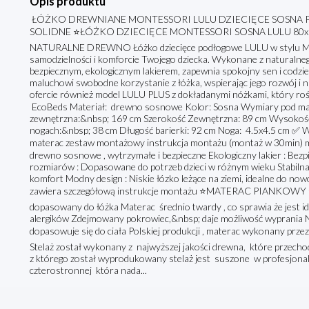
Opis produktu
ŁÓŻKO DREWNIANE MONTESSORI LULU DZIECIĘCE SOSNA P
SOLIDNE ⭐ŁÓŻKO DZIECIĘCE MONTESSORI SOSNA LULU 80x1
NATURALNE DREWNO Łóżko dziecięce podłogowe LULU w stylu Mont
samodzielności i komforcie Twojego dziecka. Wykonane z natural
bezpiecznym, ekologicznym lakierem, zapewnia spokojny sen i codzi
maluchowi swobodne korzystanie z łóżka, wspierając jego rozwój i
ofercie również model LULU PLUS z dokładanymi nóżkami, który rośn
EcoBeds Materiał: drewno sosnowe Kolor: Sosna Wymiary pod ma
zewnętrzna:&nbsp; 169 cm Szerokość Zewnętrzna: 89 cm Wysokość 
nogach:&nbsp; 38 cm Długość barierki: 92 cm Noga: 4.5x4.5 cm ✅ W
materac zestaw montażowy instrukcja montażu (montaż w 30min) 
drewno sosnowe , wytrzymałe i bezpieczne Ekologiczny lakier : Bezpi
rozmiarów : Dopasowane do potrzeb dzieci w różnym wieku Stabilna
komfort Modny design : Niskie łózko leżące na ziemi, idealne do n
zawiera szczegółową instrukcje montażu ⭐MATERAC PIANKOWY 
dopasowany do łóżka Materac średnio twardy , co sprawia że jest 
alergików Zdejmowany pokrowiec,&nbsp; daje możliwość wyprania Na
dopasowuje się do ciała Polskiej produkcji , materac wykonany p
Stelaż został wykonany z najwyższej jakości drewna, które przec
z którego został wyprodukowany stelaż jest suszone w profesjonaln
czterostronnej która nada...