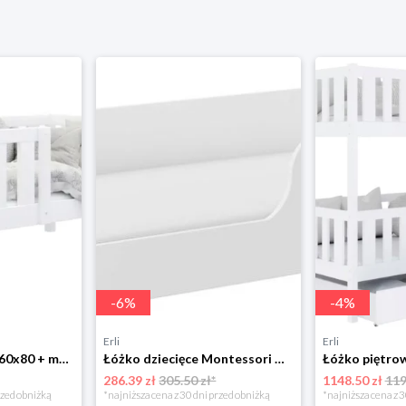
-
6
%
-
4
%
Erli
Erli
Łóżko drewniane 160x80 + materac BOBO P
Łóżko dziecięce Montessori COCO 140x70 Sonoma lub Białe
286.39 zł
305.50 zł*
1148.50 zł
119
rzed obniżką
*najniższa cena z 30 dni przed obniżką
*najniższa cena z 3