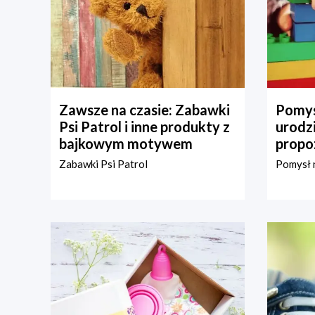
Zawsze na czasie: Zabawki
Pomys
Psi Patrol i inne produkty z
urodz
bajkowym motywem
propo
Zabawki Psi Patrol
Pomysł n