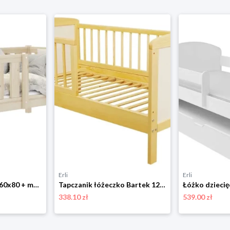
Erli
Erli
Łóżko drewniane 160x80 + materac BOBO P
Tapczanik łóżeczko Bartek 120x60 sosna/biały łóżko drewno lakier wodny
338.10 zł
539.00 zł