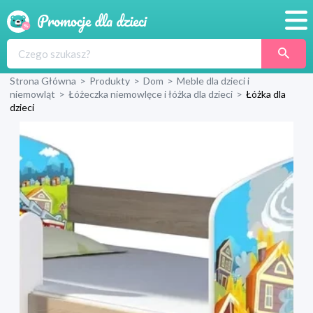
Promocje
Strona Główna
>
Produkty
>
Dom
>
Meble dla dzieci i
Produkty
niemowląt
>
Łóżeczka niemowlęce i łóżka dla dzieci
>
Łóżka dla
dzieci
Sklepy
Blog
Wyprawka