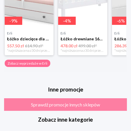
-
9
%
-
4
%
-
6
%
Erli
Erli
Erli
Łóżko dziecięce dla dziewczynki EmmaKOBI 160x80 białe z szufladą + materac
Łóżko drewniane 160x80 + materac BOBO P
557.50 zł
614.90 zł*
478.00 zł
499.00 zł*
286.39 z
*najniższa cena z 30 dni przed obniżką
*najniższa cena z 30 dni przed obniżką
Zobacz wyprzedaże w Erli
Inne promocje
Sprawdź promocje innych sklepów
Zobacz inne kategorie