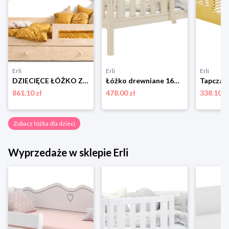
Erli
Erli
Erli
DZIECIĘCE ŁÓŻKO Z SZUFLADĄ DOMEK 80X160 ŁÓŻECZKO DREWNIANE DLA DZIECKA RBWN
Łóżko drewniane 160x80 + materac BOBO P
861.10 zł
478.00 zł
338.10 z
Zobacz łóżka dla dzieci
Wyprzedaże w sklepie Erli