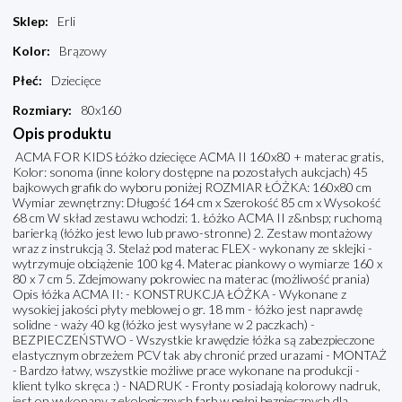
Sklep
:
Erli
Kolor
:
Brązowy
Płeć
:
Dziecięce
Rozmiary
:
80x160
Opis produktu
ACMA FOR KIDS Łóżko dziecięce ACMA II 160x80 + materac gratis,
Kolor: sonoma (inne kolory dostępne na pozostałych aukcjach) 45
bajkowych grafik do wyboru poniżej ROZMIAR ŁÓŻKA: 160x80 cm
Wymiar zewnętrzny: Długość 164 cm x Szerokość 85 cm x Wysokość
68 cm W skład zestawu wchodzi: 1. Łóżko ACMA II z&nbsp; ruchomą
barierką (łóżko jest lewo lub prawo-stronne) 2. Zestaw montażowy
wraz z instrukcją 3. Stelaż pod materac FLEX - wykonany ze sklejki -
wytrzymuje obciążenie 100 kg 4. Materac piankowy o wymiarze 160 x
80 x 7 cm 5. Zdejmowany pokrowiec na materac (możliwość prania)
Opis łóżka ACMA II: - KONSTRUKCJA ŁÓŻKA - Wykonane z
wysokiej jakości płyty meblowej o gr. 18 mm - łóżko jest naprawdę
solidne - waży 40 kg (łóżko jest wysyłane w 2 paczkach) -
BEZPIECZEŃSTWO - Wszystkie krawędzie łóżka są zabezpieczone
elastycznym obrzeżem PCV tak aby chronić przed urazami - MONTAŻ
- Bardzo łatwy, wszystkie możliwe prace wykonane na produkcji -
klient tylko skręca :) - NADRUK - Fronty posiadają kolorowy nadruk,
jest on wykonany z ekologicznych farb w pełni bezpiecznych dla