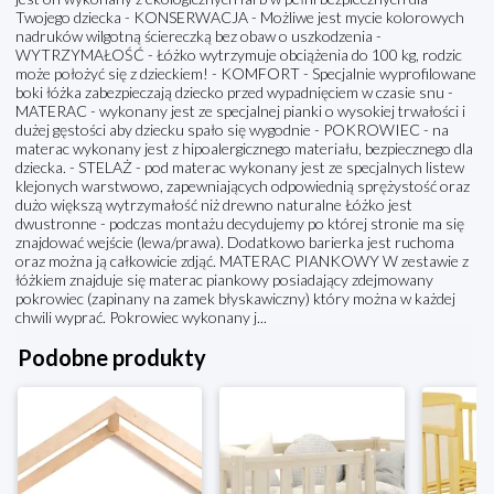
Twojego dziecka - KONSERWACJA - Możliwe jest mycie kolorowych
nadruków wilgotną ściereczką bez obaw o uszkodzenia -
WYTRZYMAŁOŚĆ - Łóżko wytrzymuje obciążenia do 100 kg, rodzic
może położyć się z dzieckiem! - KOMFORT - Specjalnie wyprofilowane
boki łóżka zabezpieczają dziecko przed wypadnięciem w czasie snu -
MATERAC - wykonany jest ze specjalnej pianki o wysokiej trwałości i
dużej gęstości aby dziecku spało się wygodnie - POKROWIEC - na
materac wykonany jest z hipoalergicznego materiału, bezpiecznego dla
dziecka. - STELAŻ - pod materac wykonany jest ze specjalnych listew
klejonych warstwowo, zapewniających odpowiednią sprężystość oraz
dużo większą wytrzymałość niż drewno naturalne Łóżko jest
dwustronne - podczas montażu decydujemy po której stronie ma się
znajdować wejście (lewa/prawa). Dodatkowo barierka jest ruchoma
oraz można ją całkowicie zdjąć. MATERAC PIANKOWY W zestawie z
łóżkiem znajduje się materac piankowy posiadający zdejmowany
pokrowiec (zapinany na zamek błyskawiczny) który można w każdej
chwili wyprać. Pokrowiec wykonany j...
Podobne produkty