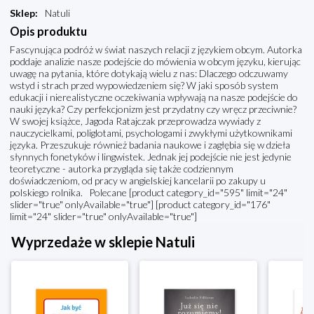
Sklep
:
Natuli
Opis produktu
Fascynująca podróż w świat naszych relacji z językiem obcym. Autorka
poddaje analizie nasze podejście do mówienia w obcym języku, kierując
uwagę na pytania, które dotykają wielu z nas: Dlaczego odczuwamy
wstyd i strach przed wypowiedzeniem się? W jaki sposób system
edukacji i nierealistyczne oczekiwania wpływają na nasze podejście do
nauki języka? Czy perfekcjonizm jest przydatny czy wręcz przeciwnie?
W swojej książce, Jagoda Ratajczak przeprowadza wywiady z
nauczycielkami, poliglotami, psychologami i zwykłymi użytkownikami
języka. Przeszukuje również badania naukowe i zagłębia się w dzieła
słynnych fonetyków i lingwistek. Jednak jej podejście nie jest jedynie
teoretyczne - autorka przygląda się także codziennym
doświadczeniom, od pracy w angielskiej kancelarii po zakupy u
polskiego rolnika. Polecane [product category_id="595" limit="24"
slider="true" onlyAvailable="true"] [product category_id="176"
limit="24" slider="true" onlyAvailable="true"]
Wyprzedaże w sklepie Natuli