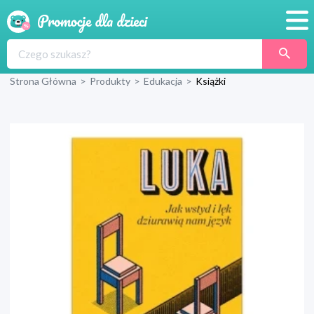
Promocje
Strona Główna
>
Produkty
>
Edukacja
>
Książki
Produkty
Sklepy
Blog
Wyprawka