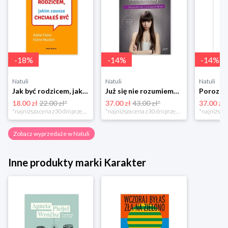
-
18
%
-
14
%
-
14
%
Natuli
Natuli
Natuli
Jak być rodzicem, jakim zawsze chciałeś być Media rodzina
Już się nie rozumiemy! Jak przeżyć czas trzaskających drzwi Esprit
18.00 zł
22.00 zł*
37.00 zł
43.00 zł*
37.00 zł
*najniższa cena z 30 dni przed obniżką
*najniższa cena z 30 dni przed obniżką
Zobacz wyprzedaże w Natuli
Inne produkty marki Karakter