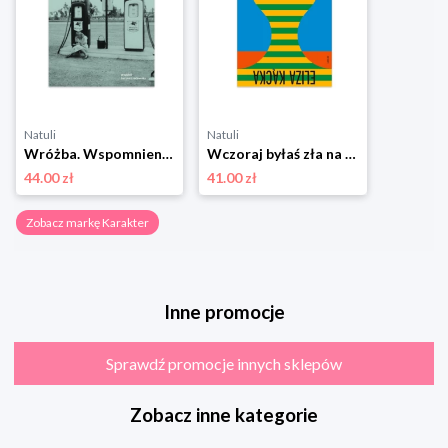
Natuli
Natuli
Wróżba. Wspomnienia dziewczynki Karakter
Wczoraj byłaś zła na zielono Karakter
44.00 zł
41.00 zł
Zobacz markę Karakter
Inne promocje
Sprawdź promocje innych sklepów
Zobacz inne kategorie