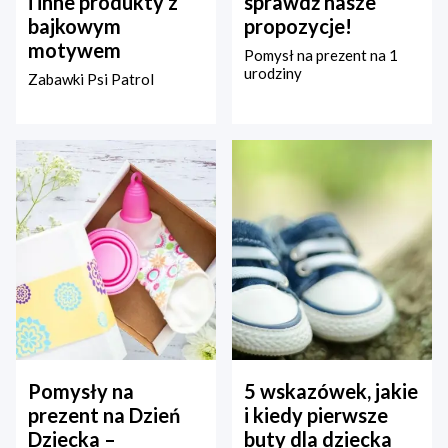
i inne produkty z
sprawdź nasze
bajkowym
propozycje!
motywem
Pomysł na prezent na 1
urodziny
Zabawki Psi Patrol
Pomysły na
5 wskazówek, jakie
prezent na Dzień
i kiedy pierwsze
Dziecka –
buty dla dziecka