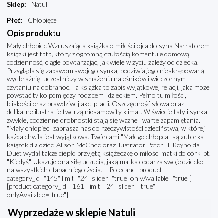
Sklep
:
Natuli
Płeć
:
Chłopięce
Opis produktu
Mały chłopiec Wzruszająca książka o miłości ojca do syna Narratorem
książki jest tata, który z ogromną czułością komentuje domową
codzienność, ciągle powtarzając, jak wiele w życiu zależy od dziecka.
Przygląda się zabawom swojego synka, podziwia jego nieskrępowaną
wyobraźnię, uczestniczy w smażeniu naleśników i wieczornym
czytaniu na dobranoc. Ta książka to zapis wyjątkowej relacji, jaka może
powstać tylko pomiędzy rodzicem i dzieckiem. Pełno tu miłości,
bliskości oraz prawdziwej akceptacji. Oszczędność słowa oraz
delikatne ilustracje tworzą niesamowity klimat. W świecie taty i synka
zwykłe, codzienne drobnostki stają się ważne i warte zapamiętania.
"Mały chłopiec" zaprasza nas do rzeczywistości dzieciństwa, w której
każda chwila jest wyjątkowa. Twórcami "Małego chłopca" są autorka
książek dla dzieci Alison McGhee oraz ilustrator Peter H. Reynolds.
Duet wydał także ciepło przyjętą książeczkę o miłości matki do córki pt.
"Kiedyś". Ukazuje ona siłę uczucia, jaką matka obdarza swoje dziecko
na wszystkich etapach jego życia. Polecane [product
category_id="145" limit="24" slider="true" onlyAvailable="true"]
[product category_id="161" limit="24" slider="true"
onlyAvailable="true"]
Wyprzedaże w sklepie Natuli