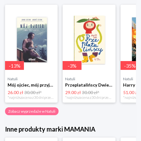
-
13
%
-
3
%
-
35
%
Natuli
Natuli
Natuli
Mój ojciec, mój przyjaciel Element
Przeplatalińscy Dwie siostry
26.00 zł
30.00 zł*
29.00 zł
30.00 zł*
51.00 zł
*najniższa cena z 30 dni przed obniżką
*najniższa cena z 30 dni przed obniżką
Zobacz wyprzedaże w Natuli
Inne produkty marki MAMANIA