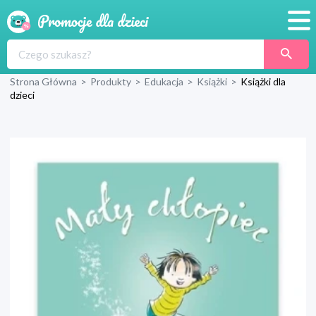
Promocje
Strona Główna
>
Produkty
>
Edukacja
>
Książki
>
Książki dla
Produkty
dzieci
Sklepy
Blog
Wyprawka