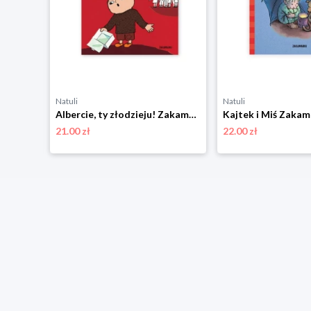
Natuli
Natuli
Biuro detektywistyczne Lassego i Mai. Tajemnica szpitala Zakamarki
Albercie, ty złodzieju! Zakamarki
Kajtek i Miś Zakam
21.00 zł
22.00 zł