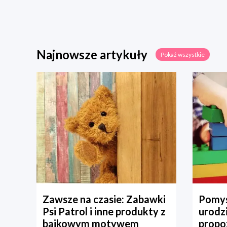
Najnowsze artykuły
Pokaż wszystkie
Zawsze na czasie: Zabawki
Pomys
Psi Patrol i inne produkty z
urodz
bajkowym motywem
propo