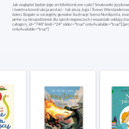
Jak wyglądać będzie jego architektoniczne cudo? Smakowite językowo 
i świetna konstrukcja postaci - tak piszą Jujja i Tomas Wieslanderowi
dzieci. Bogate w szczegóły, genialne ilustracje Svena Nordqvista, zna
pełne są niespodzianek dla spostrzegawczych i wspaniale oddają ch
category_id="748" limit="24" slider="true" onlyAvailable="true"] [pr
onlyAvailable="true"]