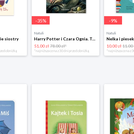
-
35
%
-
9
%
Natuli
Natuli
ie siostry
Harry Potter i Czara Ognia. Tom 4 Media rodzina
51.00 zł
78.00 zł*
10.00 zł
11.00 
rzed obniżką
*najniższa cena z 30 dni przed obniżką
*najniższa cena z 3