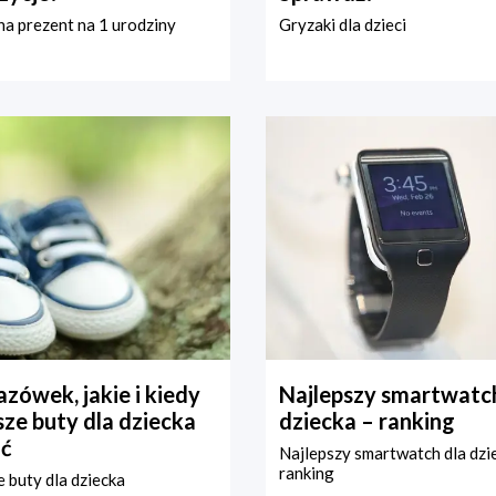
a prezent na 1 urodziny
Gryzaki dla dzieci
zówek, jakie i kiedy
Najlepszy smartwatch
ze buty dla dziecka
dziecka – ranking
ć
Najlepszy smartwatch dla dzi
ranking
 buty dla dziecka