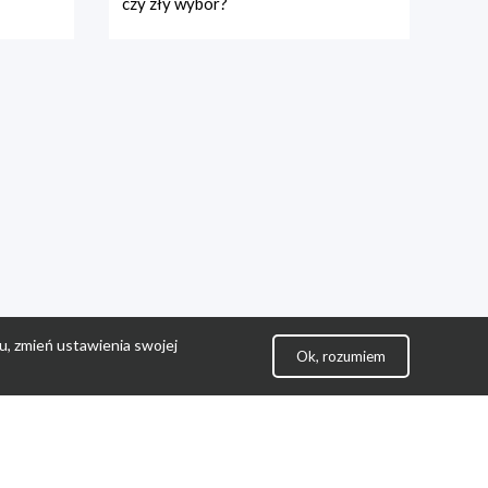
czy zły wybór?
u, zmień ustawienia swojej
Ok, rozumiem