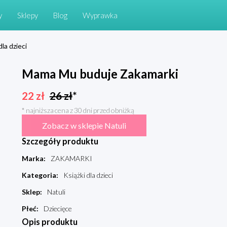
y
Sklepy
Blog
Wyprawka
dla dzieci
Mama Mu buduje Zakamarki
22
zł
26
zł
*
* najniższa cena z 30 dni przed obniżką
Zobacz w sklepie Natuli
Szczegóły produktu
Marka
:
ZAKAMARKI
Kategoria
:
Książki dla dzieci
Sklep
:
Natuli
Płeć
:
Dziecięce
Opis produktu