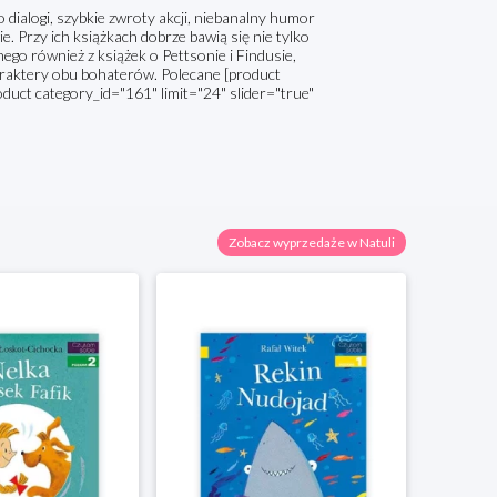
dialogi, szybkie zwroty akcji, niebanalny humor
e. Przy ich książkach dobrze bawią się nie tylko
nego również z książek o Pettsonie i Findusie,
araktery obu bohaterów. Polecane [product
oduct category_id="161" limit="24" slider="true"
Zobacz wyprzedaże w Natuli