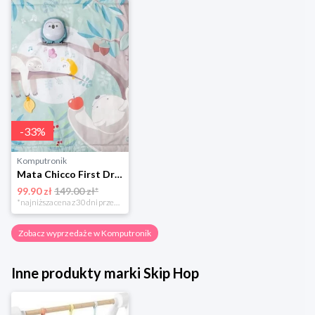
-
33
%
Komputronik
Mata Chicco First Dreams Sowa interaktywna
99.90 zł
149.00 zł*
*najniższa cena z 30 dni przed obniżką
Zobacz wyprzedaże w Komputronik
Inne produkty marki Skip Hop