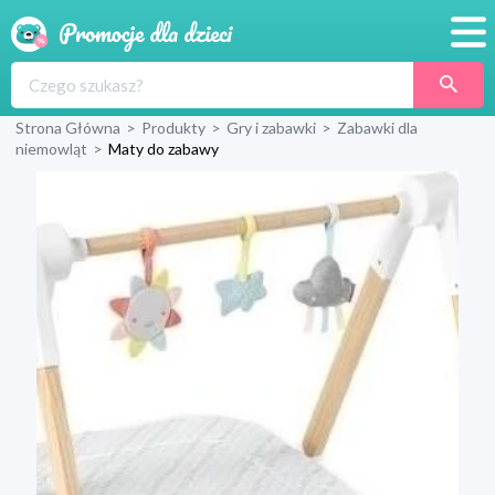
Promocje
Strona Główna
>
Produkty
>
Gry i zabawki
>
Zabawki dla
Produkty
niemowląt
>
Maty do zabawy
Sklepy
Blog
Wyprawka