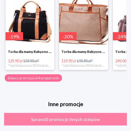
-
19
%
-
20
%
-
24
%
Torba dla mamy Babyono 1505/01 Comfort Icoinic 5/5
Torba dla mamy Babyono 1507/01 Comfort Chic w super cenie
129.90 zł
159.90 zł*
119.90 zł
149.90 zł*
249.00 zł
*najniższa cena z 30 dni przed obniżką
*najniższa cena z 30 dni przed obniżką
Zobacz promocje w Komputronik
Inne promocje
Sprawdź promocje innych sklepów