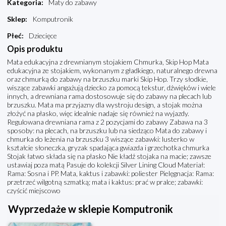
Kategoria
:
Maty do zabawy
Sklep
:
Komputronik
Płeć
:
Dziecięce
Opis produktu
Mata edukacyjna z drewnianym stojakiem Chmurka, Skip Hop Mata
edukacyjna ze stojakiem, wykonanym z gładkiego, naturalnego drewna
oraz chmurką do zabawy na brzuszku marki Skip Hop. Trzy słodkie,
wiszące zabawki angażują dziecko za pomocą tekstur, dźwięków i wiele
innych, a drewniana rama dostosowuje się do zabawy na plecach lub
brzuszku. Mata ma przyjazny dla wystroju design, a stojak można
złożyć na płasko, więc idealnie nadaje się również na wyjazdy.
Regulowana drewniana rama z 2 pozycjami do zabawy Zabawa na 3
sposoby: na plecach, na brzuszku lub na siedząco Mata do zabawy i
chmurka do leżenia na brzuszku 3 wiszące zabawki: lusterko w
kształcie słoneczka, gryzak spadająca gwiazda i grzechotka chmurka
Stojak łatwo składa się na płasko Nie kładź stojaka na macie; zawsze
ustawiaj poza matą Pasuje do kolekcji Silver Lining Cloud Materiał:
Rama: Sosna i PP. Mata, kaktus i zabawki: poliester Pielęgnacja: Rama:
przetrzeć wilgotną szmatką; mata i kaktus: prać w pralce; zabawki:
czyścić miejscowo
Wyprzedaże w sklepie Komputronik