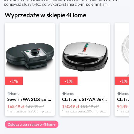
ponieważ służy tylko do wykorzystania z tymi pojemnikami.
Wyprzedaże w sklepie 4Home
-
1
%
-
1
%
-
1
%
4Home
4Home
4Home
Severin WA 2106 gofrownica duo, czarny
Clatronic ST/WA 3670 Opiekacz do kanapek
168.49 zł
169.49 zł*
150.49 zł
151.49 zł*
94.49 zł
*najniższa cena z 30 dni przed obniżką
*najniższa cena z 30 dni przed obniżką
Zobacz wyprzedaże w 4Home