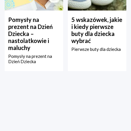
Pomysły na
5 wskazówek, jakie
prezent na Dzień
i kiedy pierwsze
Dziecka –
buty dla dziecka
nastolatkowie i
wybrać
maluchy
Pierwsze buty dla dziecka
Pomysły na prezent na
Dzień Dziecka