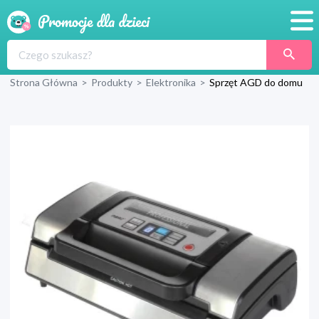
Promocje
Strona Główna
>
Produkty
>
Elektronika
>
Sprzęt AGD do domu
Produkty
Sklepy
Blog
Wyprawka