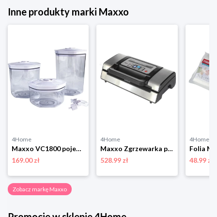
Inne produkty marki Maxxo
4Home
4Home
4Home
Maxxo VC1800 pojemniki do pakowania próżniowego
Maxxo Zgrzewarka próżniowa VM Profi
169.00 zł
528.99 zł
48.99 zł
Zobacz markę Maxxo
Promocje w sklepie 4Home