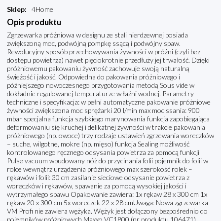
Sklep
:
4Home
Opis produktu
Zgrzewarka próżniowa w designu ze stali nierdzewnej posiada
zwiększoną moc, podwójną pompkę ssącą i podwójny spaw.
Rewolucyjny sposób przechowywania żywności w próżni (czyli bez
dostępu powietrza) nawet pięciokrotnie przedłuży jej trwałość. Dzięki
próżniowemu pakowaniu żywność zachowuje swoją naturalną
świeżość i jakość. Odpowiedna do pakowania próżniowego i
późniejszego nowoczesnego przygotowania metodą Sous vide w
dokładnie regulowanej temperaturze w łaźni wodnej. Parametry
techniczne i specyfikacja: w pełni automatyczne pakowanie próżniowe
żywności zwiększona moc sprężarki 20 l/min max moc ssania: 900
mbar specjalna funkcja szybkiego marynowania funkcja zapobiegająca
deformowaniu się kruchej i delikatnej żywności w trakcie pakowania
próżniowego (np. owoce) trzy rodzaje ustawień zgrzewania woreczków
– suche, wilgotne, mokre (np. mięso) funkcja Sealing możliwość
kontrolowanego ręcznego odsysania powietrza za pomocą funkcji
Pulse vacuum wbudowany nóż do przycinania folii pojemnik do folii w
rolce wewnątrz urządzenia próżniowego max szerokość rolek –
rękawów i folii: 30 cm zasilanie sieciowe odsysanie powietrza z
woreczków i rękawów, spawanie za pomocą wysokiej jakości i
wytrzymałego spawu Opakowanie zawiera: 1x rękaw 28 x 300 cm 1x
rękaw 20 x 300 cm 5x woreczek 22 x 28 cmUwaga: Nowa zgrzewarka
VM Profi nie zawiera wężyka. Wężyk jest dołączony bezpośrednio do
pojemników próżniowych Maxxo VC1800 (nr produktu 106471),