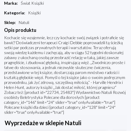
Marka
:
Świat Książki
Kategoria
:
Książki
Sklep
:
Natuli
Opis produktu
Kochacie się wzajemnie, lecz czy kochacie swój związek i potraficie się
bawić? Doświadczeni terapeuci Craig i Debbie poprowadzili tą ścieżką
setki par podczas prywatnych terapii i warsztatów. Teraz oferują
swoją wiedzę każdemu i zachęcają, aby w ciągu 52 tygodni doskonałej
zabawy z ukochaną osobą przeobrazić relację w taką, jakiej zawsze
pragnęliście, i zbudować głęboką, inspirującą więź. „Zwodniczo proste i
łatwe do stosowania, a jednak niezwykle skuteczne ćwiczenia,
przedstawione w tej książce, dostarczają parom mnóstwo radości i
kształcą głębokie więzi. Pomyśl o tej książce jako o swoim podręcznym
przewodniku, jak żyć zdrową, szczęśliwą miłością.” - Harville Hendrix i
Helen Hunt, autorzy książki „Jak dostać miłość, której pragniesz”
Zobacz też: [product id="22734, 25483"] Wydawnictwo Natuli Rozwój
osobisty Beletrystyka Polecane dla dorosłych [product
category_id="146" limit="24" slider="true" onlyAvailable="true"]
Polecane książki dla dzieci [product category_id="128" limit="24"
slider="true" onlyAvailable="true"]
Wyprzedaże w sklepie Natuli