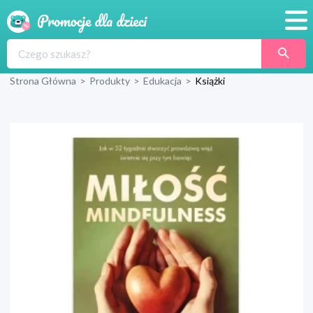
Promocje
Strona Główna
>
Produkty
>
Edukacja
>
Książki
Produkty
Sklepy
Blog
Wyprawka