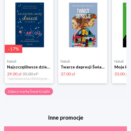
-
17
%
Natuli
Natuli
Natuli
Najszczęśliwsze dzieci na świecie Świat książki
Twarze depresji Świat książki
29.00 zł
35.00 zł*
37.00 zł
33.00 zł
*najniższa cena z 30 dni przed obniżką
Zobacz markę Świat Książki
Inne promocje