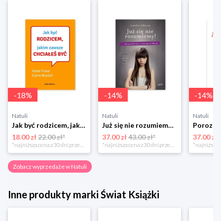
-
18
%
-
14
%
-
14
%
Natuli
Natuli
Natuli
Jak być rodzicem, jakim zawsze chciałeś być Media rodzina
Już się nie rozumiemy! Jak przeżyć czas trzaskających drzwi Esprit
18.00 zł
22.00 zł*
37.00 zł
43.00 zł*
37.00 zł
*najniższa cena z 30 dni przed obniżką
*najniższa cena z 30 dni przed obniżką
Zobacz wyprzedaże w Natuli
Inne produkty marki Świat Książki