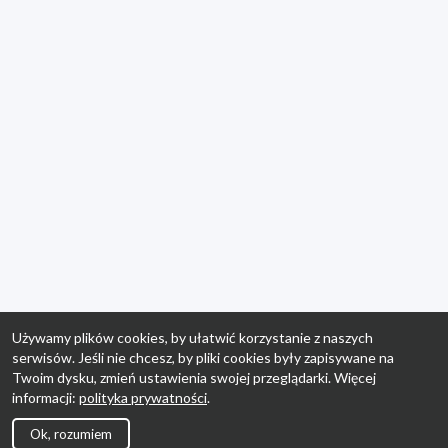
Używamy plików cookies, by ułatwić korzystanie z naszych
serwisów. Jeśli nie chcesz, by pliki cookies były zapisywane na
Twoim dysku, zmień ustawienia swojej przeglądarki. Więcej
informacji:
polityka prywatności
.
Ok, rozumiem