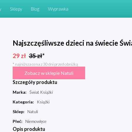
y
Sklepy
Blog
Wyprawka
Najszczęśliwsze dzieci na świecie Świ
29
zł
35
zł
*
* najniższa cena z 30 dni przed obniżką
Zobacz w sklepie Natuli
Szczegóły produktu
Marka
:
Świat Książki
Kategoria
:
Książki
Sklep
:
Natuli
Płeć
:
Niemowlęce
Opis produktu