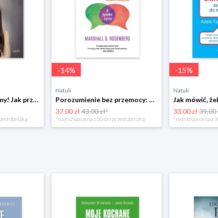
-
14
%
-
15
%
Natuli
Natuli
Już się nie rozumiemy! Jak przeżyć czas trzaskających drzwi Esprit
Porozumienie bez przemocy: o języku życia Czarna owca
37.00 zł
43.00 zł*
33.00 zł
39.00 
rzed obniżką
*najniższa cena z 30 dni przed obniżką
*najniższa cena z 3