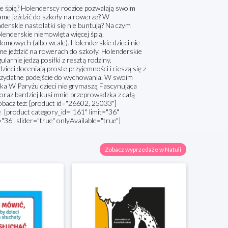
rze śpią? Holenderscy rodzice pozwalają swoim
same jeździć do szkoły na rowerze? W
erskie nastolatki się nie buntują? Na czym
lenderskie niemowlęta więcej śpią.
omowych (albo wcale). Holenderskie dzieci nie
same jeździć na rowerach do szkoły. Holenderskie
larnie jedzą posiłki z resztą rodziny.
zieci doceniają proste przyjemności i cieszą się z
przydatne podejście do wychowania. W swoim
ka W Paryżu dzieci nie grymaszą Fascynująca
 coraz bardziej kusi mnie przeprowadzka z całą
bacz też: [product id="26602, 25033"]
 [product category_id="161" limit="36"
="36" slider="true" onlyAvailable="true"]
Zobacz wyprzedaże w Natuli