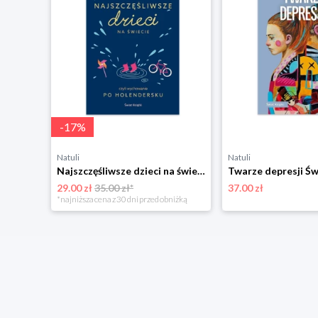
-
17
%
Natuli
Natuli
Najszczęśliwsze dzieci na świecie Świat książki
Twarze depresji Św
29.00 zł
35.00 zł*
37.00 zł
*najniższa cena z 30 dni przed obniżką