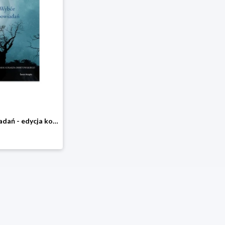
Wybór opowiadań - edycja kolekcjonerska Świat książki