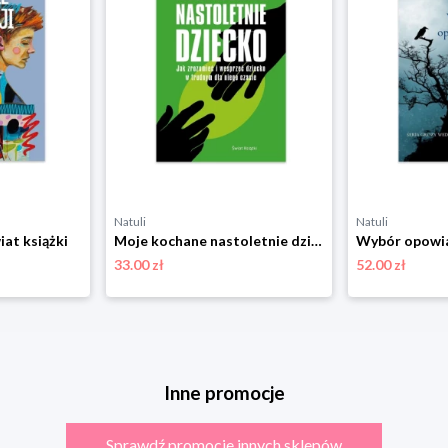
Natuli
Natuli
iat książki
Moje kochane nastoletnie dziecko Świat książki
33.00 zł
52.00 zł
Inne promocje
Sprawdź promocje innych sklepów