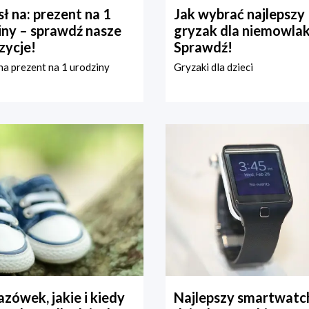
ł na: prezent na 1
Jak wybrać najlepszy
iny – sprawdź nasze
gryzak dla niemowla
zycje!
Sprawdź!
a prezent na 1 urodziny
Gryzaki dla dzieci
zówek, jakie i kiedy
Najlepszy smartwatch