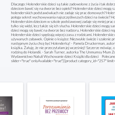
Dlaczego: Holenderskie dzieci są takie zadowolone z życia i tak dob
dzieciom bawić się na dworze bez opieki? Holenderskie dzieci mogą 
holenderskich podstawówkach nie zadaje się prac domowych? Holend
polega sekret wychowywania najszczęśliwszych dzieci na świecie? Ho
Holenderskim dzieciom w szkole podstawowej zadaje się mniej prac d
tylko się widzi, lecz także się ich słucha. Holenderskie dzieci mogą 
dzieci mogą się bawić na dworze bez nadzoru. Holenderskie dzieci regu
Holenderskie dzieci spędzają więcej czasu z rodzicami. Holenderskie d
używanych zabawek. Opinie o książce: Niezwykle świeże i szalenie 
następnym życiu chcę być Holenderką! - Pamela Druckerman, autor
książka. Żałuję, że nie przeczytałam jej wcześniej! Szczerze mówiąc,
rodziną do Holandii. - Sarah Turner, autorka The Unmumsy Mum Zo
Wydawnictwo Natuli Wychowanie dzieci Książki dla dzieci Polecane
slider="true" onlyAvailable="true"] [product category_id="257" limit