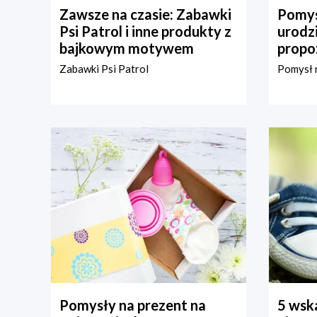
Zawsze na czasie: Zabawki
Pomys
Psi Patrol i inne produkty z
urodz
bajkowym motywem
propo
Zabawki Psi Patrol
Pomysł n
Pomysły na prezent na
5 wska