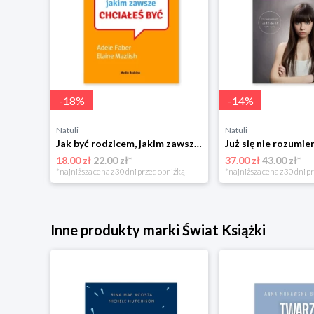
-
18
%
-
14
%
Natuli
Natuli
Najszczęśliwsze niemowlę w okolicy Mamania
Jak być rodzicem, jakim zawsze chciałeś być Media rodzina
18.00 zł
22.00 zł*
37.00 zł
43.00 zł*
niżką
*najniższa cena z 30 dni przed obniżką
*najniższa cena z 30 dni p
Inne produkty marki Świat Książki