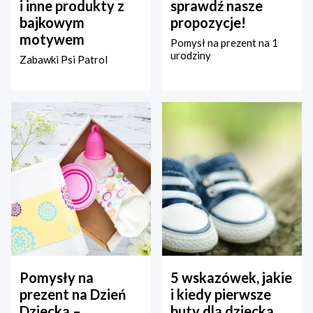
i inne produkty z
sprawdź nasze
bajkowym
propozycje!
motywem
Pomysł na prezent na 1
urodziny
Zabawki Psi Patrol
Pomysły na
5 wskazówek, jakie
prezent na Dzień
i kiedy pierwsze
Dziecka –
buty dla dziecka