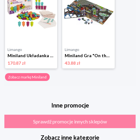
Limango
Limango
Miniland Układanka "Color Bears" - 3+ rozmiar: onesize
Miniland Gra "On the go: Crazy City" - 3+ rozmiar: onesize
170.87 zł
43.88 zł
Zobacz markę Miniland
Inne promocje
Sprawdź promocje innych sklepów
Zobacz inne kategorie