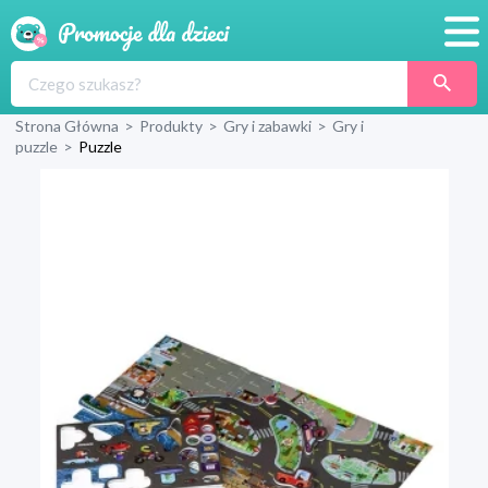
Promocje
Strona Główna
>
Produkty
>
Gry i zabawki
>
Gry i
Produkty
puzzle
>
Puzzle
Sklepy
Blog
Wyprawka