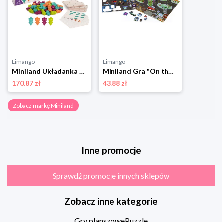
Limango
Limango
Miniland Układanka "Color Bears" - 3+ rozmiar: onesize
Miniland Gra "On the go: Crazy City" - 3+ rozmiar: onesize
170.87 zł
43.88 zł
Zobacz markę Miniland
Inne promocje
Sprawdź promocje innych sklepów
Zobacz inne kategorie
Gry planszowe
Puzzle