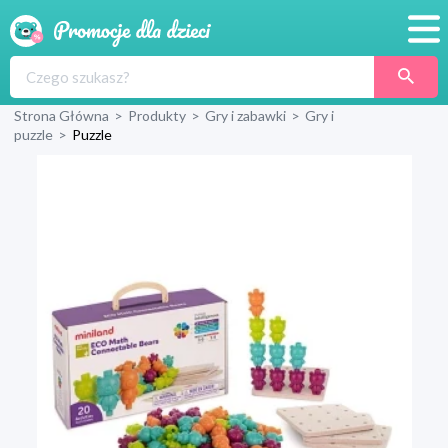
Promocje
Strona Główna
>
Produkty
>
Gry i zabawki
>
Gry i
Produkty
puzzle
>
Puzzle
Sklepy
Blog
Wyprawka