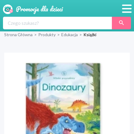
Promocje
Strona Główna
>
Produkty
>
Edukacja
>
Książki
Produkty
Sklepy
Blog
Wyprawka