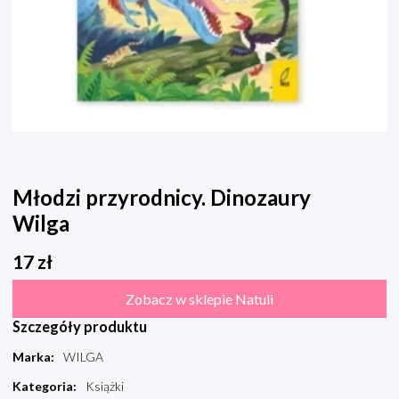
Młodzi przyrodnicy. Dinozaury
Wilga
17
zł
Zobacz w sklepie Natuli
Szczegóły produktu
Marka
:
WILGA
Kategoria
:
Książki