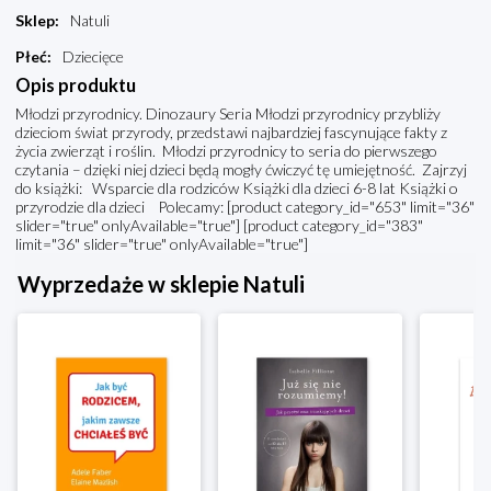
Sklep
:
Natuli
Płeć
:
Dziecięce
Opis produktu
Młodzi przyrodnicy. Dinozaury Seria Młodzi przyrodnicy przybliży
dzieciom świat przyrody, przedstawi najbardziej fascynujące fakty z
życia zwierząt i roślin. Młodzi przyrodnicy to seria do pierwszego
czytania – dzięki niej dzieci będą mogły ćwiczyć tę umiejętność. Zajrzyj
do książki: Wsparcie dla rodziców Książki dla dzieci 6-8 lat Książki o
przyrodzie dla dzieci Polecamy: [product category_id="653" limit="36"
slider="true" onlyAvailable="true"] [product category_id="383"
limit="36" slider="true" onlyAvailable="true"]
Wyprzedaże w sklepie Natuli