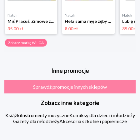
Natuli
Natuli
Natuli
Miś Pracuś. Zimowe zabawy Wilga
Hela sama myje zęby Wilga
Lubię si
35.00 zł
8.00 zł
35.00 zł
Zobacz markę WILGA
Inne promocje
Sprawdź promocje innych sklepów
Zobacz inne kategorie
Książki
Instrumenty muzyczne
Komiksy dla dzieci i młodzieży
Gazety dla młodzieży
Akcesoria szkolne i papiernicze