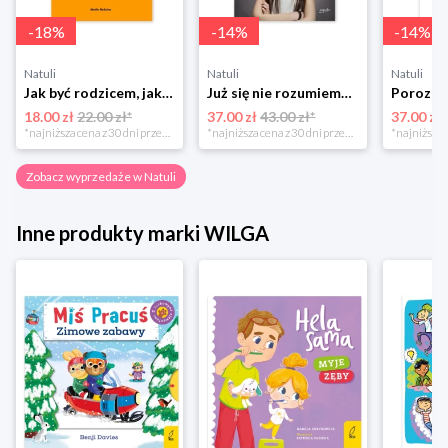
-
18
%
-
14
%
-
14
%
Natuli
Natuli
Natuli
Jak być rodzicem, jakim zawsze chciałeś być Media rodzina
Już się nie rozumiemy! Jak przeżyć czas trzaskających drzwi Esprit
18.00 zł
22.00 zł*
37.00 zł
43.00 zł*
37.00 zł
*najniższa cena z 30 dni przed obniżką
*najniższa cena z 30 dni przed obniżką
Zobacz wyprzedaże w Natuli
Inne produkty marki WILGA