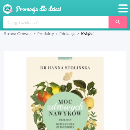
Promocje
Strona Główna
>
Produkty
>
Edukacja
>
Książki
Produkty
Sklepy
Blog
Wyprawka