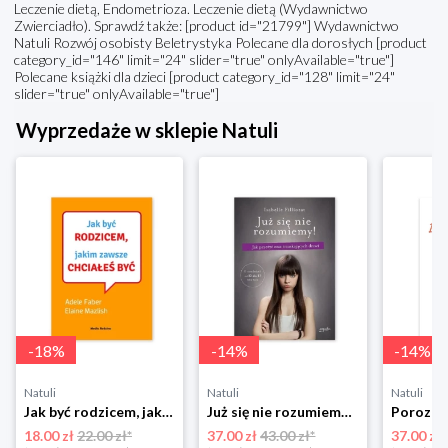
Leczenie dietą, Endometrioza. Leczenie dietą (Wydawnictwo
Zwierciadło). Sprawdź także: [product id="21799"] Wydawnictwo
Natuli Rozwój osobisty Beletrystyka Polecane dla dorosłych [product
category_id="146" limit="24" slider="true" onlyAvailable="true"]
Polecane książki dla dzieci [product category_id="128" limit="24"
slider="true" onlyAvailable="true"]
Wyprzedaże w sklepie Natuli
-
18
%
-
14
%
-
14
%
Natuli
Natuli
Natuli
Jak być rodzicem, jakim zawsze chciałeś być Media rodzina
Już się nie rozumiemy! Jak przeżyć czas trzaskających drzwi Esprit
18.00 zł
22.00 zł*
37.00 zł
43.00 zł*
37.00 zł