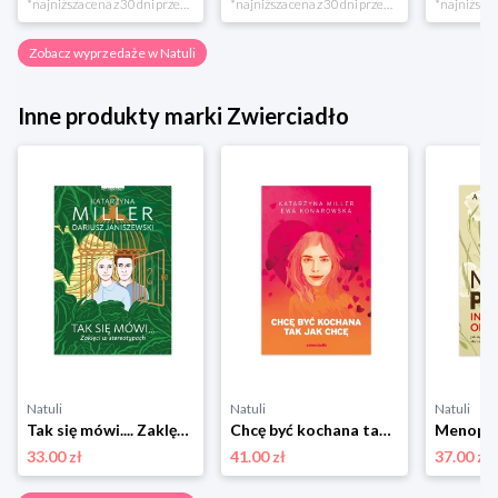
*najniższa cena z 30 dni przed obniżką
*najniższa cena z 30 dni przed obniżką
Zobacz wyprzedaże w Natuli
Inne produkty marki Zwierciadło
Natuli
Natuli
Natuli
Tak się mówi.... Zaklęci w stereotypach Zwierciadło
Chcę być kochana tak jak chcę Zwierciadło
33.00 zł
41.00 zł
37.00 zł