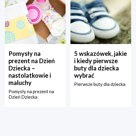
Pomysły na
5 wskazówek, jakie
prezent na Dzień
i kiedy pierwsze
Dziecka –
buty dla dziecka
nastolatkowie i
wybrać
maluchy
Pierwsze buty dla dziecka
Pomysły na prezent na
Dzień Dziecka