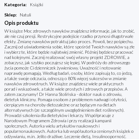
Kategoria
:
Książki
Sklep
:
Natuli
Opis produktu
W książce Moc zdrowych nawyków znajdziesz informacje, jak to zrobić,
ale nie czuj presji. Restrykcyjne podejście rzadko przynosi długotrwałe
efekty. Zmianę nawyków potraktuj jako proces. Powoli, bez pośpiechu.
Zacznij od uświadomienia sobie, które spośród Twoich nawyków są złe
i wybierz te, które będzie najłatwiej zmienić. Później będziesz pracować
nad kolejnymi. Zacznij realizować swój własny projekt ZDROWIE, a
zobaczysz, jak szybko poczujesz się lepiej. W podróży do zdrowszego
życia pomoże Ci dzienniczek żywieniowy. Uważność i notowanie
naprawdę pomagają. Według badań, osoby, które zapisują to, co jedzą,
a także swoje odczucia, odnoszą o 80% więcej sukcesów w zmianie
nawyków zdrowotnych. W książce znajdziesz wiele praktycznych
porad i wskazówek, a także wiele prostych i zdrowych przepisów. A
zatem zaczynamy! Dr Hanna Stolińska - doktor nauk o zdrowiu,
dietetyk kliniczny. Pomaga osobom z problemem nadwagi i otyłości,
cierpiącym na choroby dietozależne oraz będącym na dietach
alternatywnych (ze szczególnym uwzględnieniem diet roślinnych).
Prowadzi szkolenia dla dietetyków i lekarzy. Współpracuje z
Narodowym Programem Zdrowia i przy realizacji kampanii
społecznych. Autorka wielu artykułów naukowych i
popularnonaukowych. Autorka lub współautorka cenionych książek o
odżywianiu, m.in. Jelito drażliwe. Leczenie dietą, Insulinooporność.