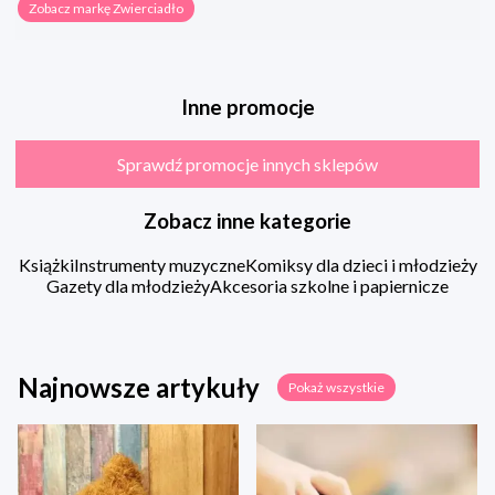
Zobacz markę Zwierciadło
Inne promocje
Sprawdź promocje innych sklepów
Zobacz inne kategorie
Książki
Instrumenty muzyczne
Komiksy dla dzieci i młodzieży
Gazety dla młodzieży
Akcesoria szkolne i papiernicze
Najnowsze artykuły
Pokaż wszystkie