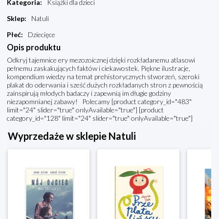
Kategoria
:
Książki dla dzieci
Sklep
:
Natuli
Płeć
:
Dziecięce
Opis produktu
Odkryj tajemnice ery mezozoicznej dzięki rozkładanemu atlasowi
pełnemu zaskakujących faktów i ciekawostek. Piękne ilustracje,
kompendium wiedzy na temat prehistorycznych stworzeń, szeroki
plakat do oderwania i sześć dużych rozkładanych stron z pewnością
zainspirują młodych badaczy i zapewnią im długie godziny
niezapomnianej zabawy! Polecamy [product category_id="483"
limit="24" slider="true" onlyAvailable="true"] [product
category_id="128" limit="24" slider="true" onlyAvailable="true"]
Wyprzedaże w sklepie Natuli