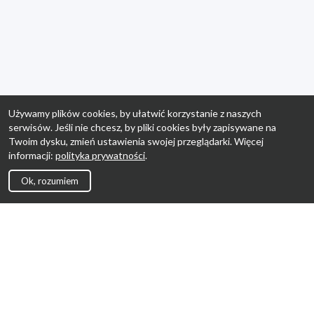
Używamy plików cookies, by ułatwić korzystanie z naszych
serwisów. Jeśli nie chcesz, by pliki cookies były zapisywane na
Twoim dysku, zmień ustawienia swojej przeglądarki. Więcej
informacji:
polityka prywatności
.
Ok, rozumiem