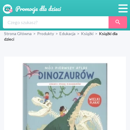
Promocje
Strona Główna
>
Produkty
>
Edukacja
>
Książki
>
Książki dla
Produkty
dzieci
Sklepy
Blog
Wyprawka