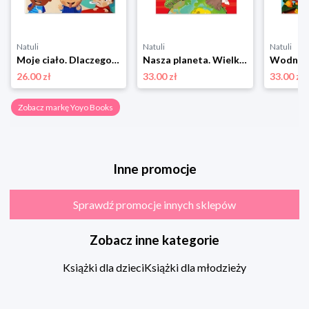
Natuli
Natuli
Natuli
Moje ciało. Dlaczego? Pytania i odpowiedzi dla maluchów Yoyo books
Nasza planeta. Wielka księga małych odkrywców Yoyo books
26.00 zł
33.00 zł
33.00 zł
Zobacz markę Yoyo Books
Inne promocje
Sprawdź promocje innych sklepów
Zobacz inne kategorie
Książki dla dzieci
Książki dla młodzieży