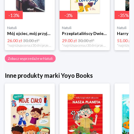
-
13
%
-
3
%
-
35
%
Natuli
Natuli
Natuli
Mój ojciec, mój przyjaciel Element
Przeplatalińscy Dwie siostry
26.00 zł
30.00 zł*
29.00 zł
30.00 zł*
51.00 zł
*najniższa cena z 30 dni przed obniżką
*najniższa cena z 30 dni przed obniżką
Zobacz wyprzedaże w Natuli
Inne produkty marki Yoyo Books