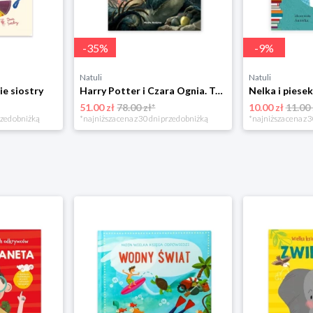
-
35
%
-
9
%
Natuli
Natuli
ie siostry
Harry Potter i Czara Ognia. Tom 4 Media rodzina
51.00 zł
78.00 zł*
10.00 zł
11.00 
rzed obniżką
*najniższa cena z 30 dni przed obniżką
*najniższa cena z 3