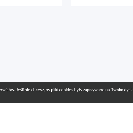
rwisów. Jeśli nie chcesz, by pliki cookies były zapisywane na Twoim dysk
a
Przepisy dla dzieci
Po