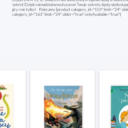
sekret!Dzięki niewidzialnemutuszowi Twoje sekrety będą niedostępne
gry i nie tylko! Polecamy [product category_id="153" limit="24" slid
category_id="161" limit="24" slider="true" onlyAvailable="true"]