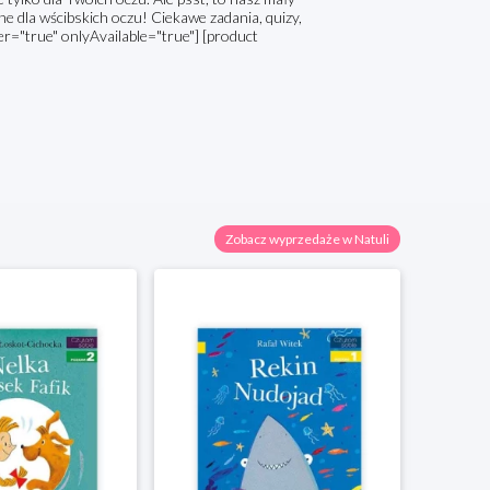
 dla wścibskich oczu! Ciekawe zadania, quizy,
er="true" onlyAvailable="true"] [product
Zobacz wyprzedaże w Natuli