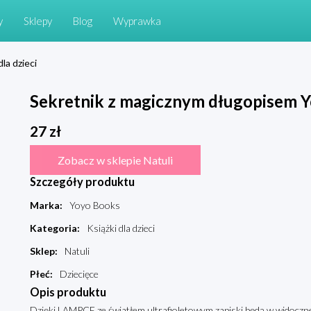
y
Sklepy
Blog
Wyprawka
dla dzieci
Sekretnik z magicznym długopisem 
27
zł
Zobacz w sklepie Natuli
Szczegóły produktu
Marka
:
Yoyo Books
Kategoria
:
Książki dla dzieci
Sklep
:
Natuli
Płeć
:
Dziecięce
Opis produktu
Dzięki LAMPCE ze światłem ultrafioletowym zapiski będą w widoczne 