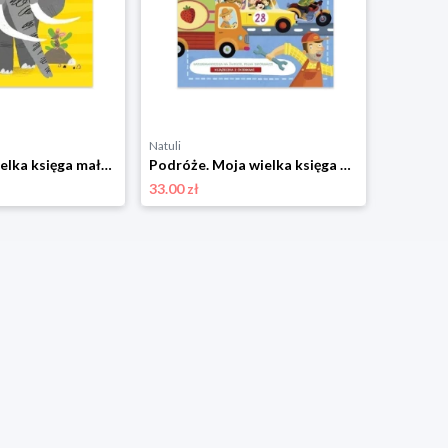
Natuli
Natuli
Zwierzęta. Wielka księga małych odkrywców Yoyo books
Podróże. Moja wielka księga odpowiedzi Yoyo books
33.00 zł
32.00 zł