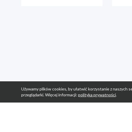
Używamy plików cookies, by ułatwić korzystanie z naszych se
przeglądarki. Więcej informacji:
polityka prywatności
.
Strona Główn