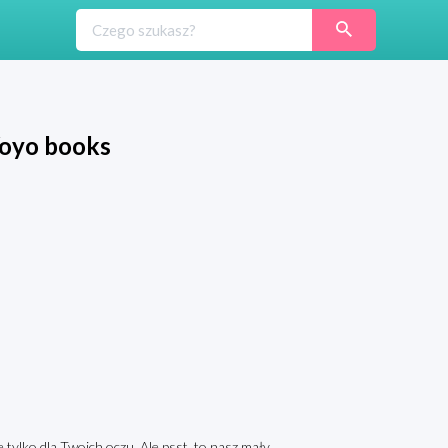
Yoyo books
tylko dla Twoich oczu. Ale psst, to nasz mały