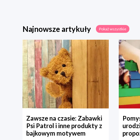
Najnowsze artykuły
Pokaż wszystkie
Zawsze na czasie: Zabawki
Pomys
Psi Patrol i inne produkty z
urodz
bajkowym motywem
propo