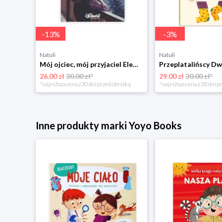
-
13
%
-
3
%
Natuli
Natuli
Trening intelektu dla dzieci Sensus
Mój ojciec, mój przyjaciel Element
Przeplatalińscy Dw
26.00 zł
30.00 zł*
29.00 zł
30.00 zł*
niżką
*najniższa cena z 30 dni przed obniżką
*najniższa cena z 30 dni p
Inne produkty marki Yoyo Books