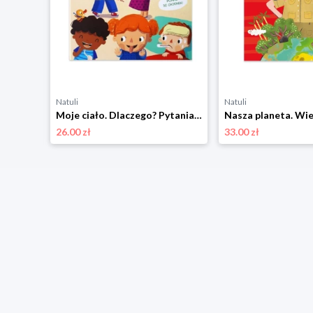
Natuli
Natuli
Super quiz dla maluchów. 130 pytań i odpowiedzi Yoyo books
Moje ciało. Dlaczego? Pytania i odpowiedzi dla maluchów Yoyo books
26.00 zł
33.00 zł