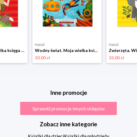
Natuli
Natuli
Nasza planeta. Wielka księga małych odkrywców Yoyo books
Wodny świat. Moja wielka księga odpowiedzi Yoyo books
33.00 zł
33.00 zł
Inne promocje
Sprawdź promocje innych sklepów
Zobacz inne kategorie
Książki dla dzieci
Książki dla młodzieży