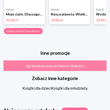
Natuli
Natuli
Natuli
Moje ciało. Dlaczego? Pytania i odpowiedzi dla maluchów Yoyo books
Nasza planeta. Wielka księga małych odkrywców Yoyo books
26.00 zł
33.00 zł
33.00 zł
Zobacz markę Yoyo Books
Inne promocje
Sprawdź promocje innych sklepów
Zobacz inne kategorie
Książki dla dzieci
Książki dla młodzieży