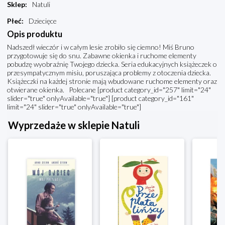
Sklep
:
Natuli
Płeć
:
Dziecięce
Opis produktu
Nadszedł wieczór i w całym lesie zrobiło się ciemno! Miś Bruno
przygotowuje się do snu. Zabawne okienka i ruchome elementy
pobudzę wyobraźnię Twojego dziecka. Seria edukacyjnych książeczek o
przesympatycznym misiu, poruszająca problemy z otoczenia dziecka.
Książeczki na każdej stronie mają wbudowane ruchome elementy oraz
otwierane okienka. Polecane [product category_id="257" limit="24"
slider="true" onlyAvailable="true"] [product category_id="161"
limit="24" slider="true" onlyAvailable="true"]
Wyprzedaże w sklepie Natuli