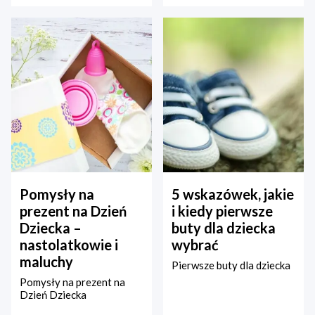
Pomysły na
5 wskazówek, jakie
prezent na Dzień
i kiedy pierwsze
Dziecka –
buty dla dziecka
nastolatkowie i
wybrać
maluchy
Pierwsze buty dla dziecka
Pomysły na prezent na
Dzień Dziecka