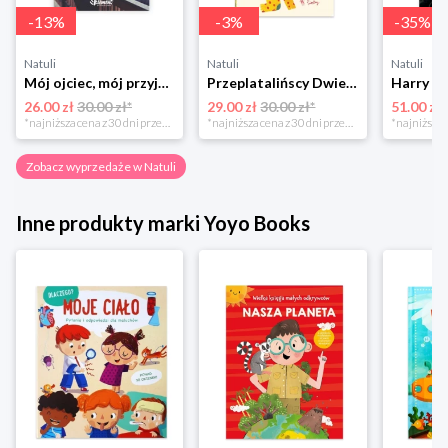
-
13
%
-
3
%
-
35
%
Natuli
Natuli
Natuli
Mój ojciec, mój przyjaciel Element
Przeplatalińscy Dwie siostry
26.00 zł
30.00 zł*
29.00 zł
30.00 zł*
51.00 zł
*najniższa cena z 30 dni przed obniżką
*najniższa cena z 30 dni przed obniżką
Zobacz wyprzedaże w Natuli
Inne produkty marki Yoyo Books