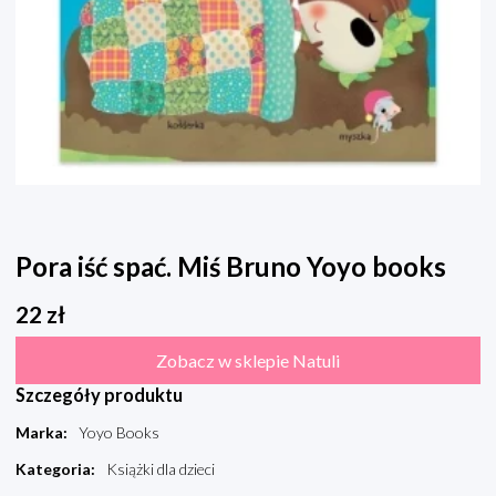
Pora iść spać. Miś Bruno Yoyo books
22
zł
Zobacz w sklepie Natuli
Szczegóły produktu
Marka
:
Yoyo Books
Kategoria
:
Książki dla dzieci