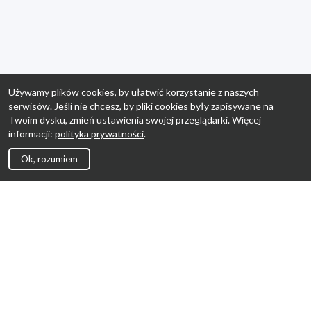
Używamy plików cookies, by ułatwić korzystanie z naszych
serwisów. Jeśli nie chcesz, by pliki cookies były zapisywane na
Twoim dysku, zmień ustawienia swojej przeglądarki. Więcej
informacji:
polityka prywatności
.
Ok, rozumiem